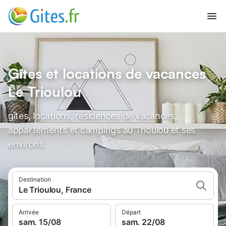
Gîtes et locations de vacances
Le Trioulou
gîtes, locations, résidences de vacances,
appartements et campings au Trioulou et ses
environs
Destination
Le Trioulou, France
Arrivée
Départ
sam. 15/08
sam. 22/08