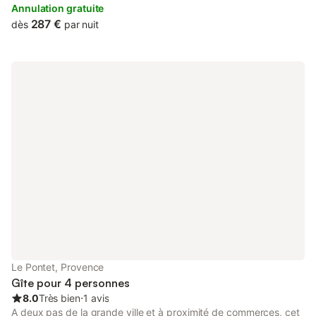
accommodation is 7.9 km from Avignon Central Station.
Annulation gratuite
287 €
dès
par nuit
Le Pontet, Provence
Gîte pour 4 personnes
8.0
Très bien
⋅
1 avis
A deux pas de la grande ville et à proximité de commerces, cet