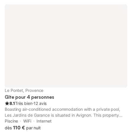
Le Pontet, Provence
Gîte pour 4 personnes
8.1
Très bien
⋅
12 avis
Boasting air-conditioned accommodation with a private pool,
Les Jardins de Garance is situated in Avignon. This property
offers access to a terrace, free private parking and free WiFi.
Piscine
WiFi
Internet
Outdoor seating is also available at the apartment.
110 €
dès
par nuit