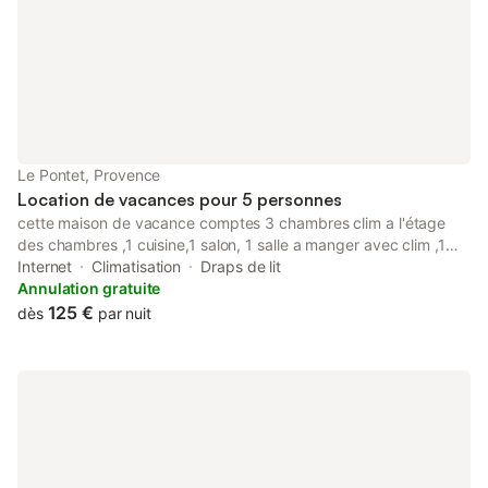
Le Pontet, Provence
Location de vacances pour 5 personnes
cette maison de vacance comptes 3 chambres clim a l'étage
des chambres ,1 cuisine,1 salon, 1 salle a manger avec clim ,1
WC, 1salle de bain a l'italienne, 1 terrasse de 20 m2. La cuisine
Internet
Climatisation
Draps de lit
est équipée d'un lave vaisselle, four, micro-onde, Senseo, wifi,
Annulation gratuite
écrans plat dans toutes les chambres.
125 €
dès
par nuit