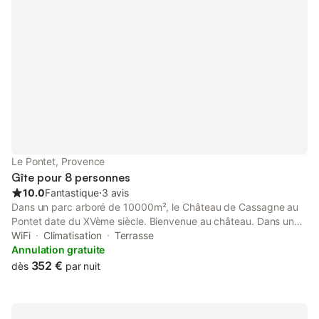
Le Pontet, Provence
Gîte pour 8 personnes
10.0
Fantastique
⋅
3 avis
Dans un parc arboré de 10000m², le Château de Cassagne au
Pontet date du XVème siècle. Bienvenue au château. Dans un
parc arboré de 1 hectare, le Château de Cassagne au Pontet
WiFi
Climatisation
Terrasse
date du XVème siècle. Au 1er étage du Château, vous
Annulation gratuite
disposerez d'un grand appartement de 180m² rénové,
352 €
dès
par nuit
composé d’une immense pièce à vivre, 4 chambres, 1 salle de
bains avec douche et baignoire, une seconde salle de bains
avec baignoire, 2 toilettes, 1 bureau. Cuisine d'été près de la