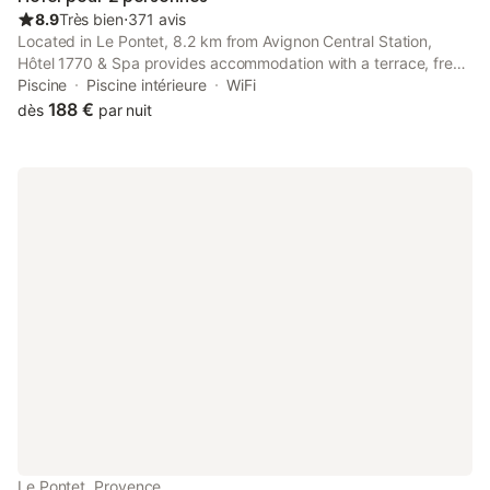
8.9
Très bien
⋅
371 avis
Located in Le Pontet, 8.2 km from Avignon Central Station,
Hôtel 1770 & Spa provides accommodation with a terrace, free
private parking, a restaurant and a bar. This 4-star hotel offers
Piscine
Piscine intérieure
WiFi
a tour desk and luggage storage space.
188 €
dès
par nuit
Le Pontet, Provence