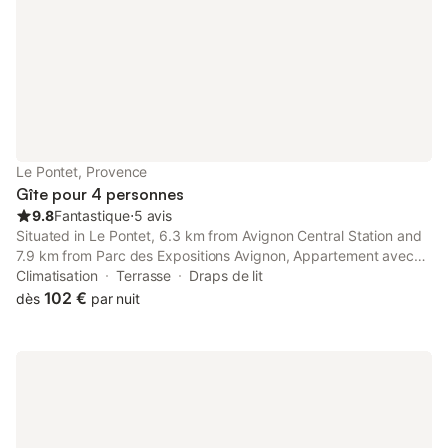
Le Pontet, Provence
Gîte pour 4 personnes
9.8
Fantastique
⋅
5 avis
Situated in Le Pontet, 6.3 km from Avignon Central Station and
7.9 km from Parc des Expositions Avignon, Appartement avec
véranda donnant sur le jardin offers air conditioning. This
Climatisation
Terrasse
Draps de lit
property offers access to a terrace and free private parking.
102 €
dès
par nuit