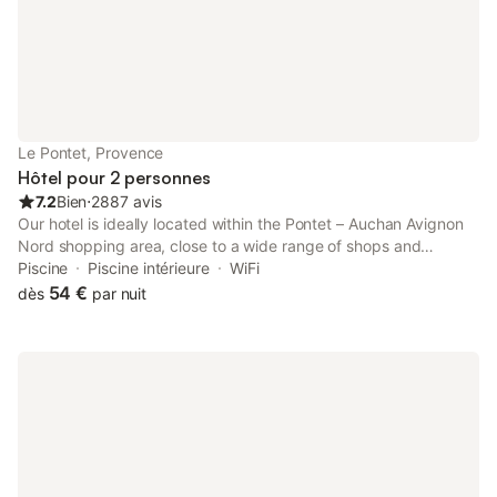
Le Pontet, Provence
Hôtel pour 2 personnes
7.2
Bien
⋅
2887 avis
Our hotel is ideally located within the Pontet – Auchan Avignon
Nord shopping area, close to a wide range of shops and
services. We are pleased to offer you the following amenities: •
Piscine
Piscine intérieure
WiFi
Free Private parking .
54 €
dès
par nuit