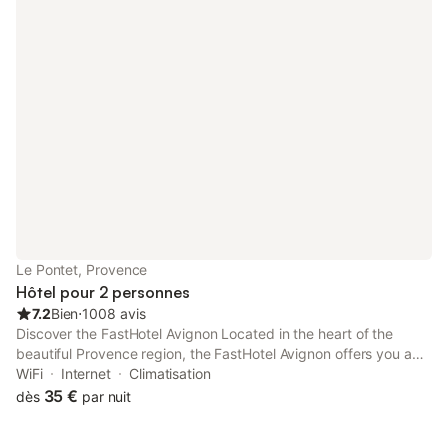
piscine. Vous pourrez profiter de la piscine pendant les chaudes
journées de l'été provençal.
Le Pontet, Provence
Hôtel pour 2 personnes
7.2
Bien
⋅
1008 avis
Discover the FastHotel Avignon Located in the heart of the
beautiful Provence region, the FastHotel Avignon offers you a
warm and friendly welcome for an unforgettable stay.
WiFi
Internet
Climatisation
35 €
dès
par nuit