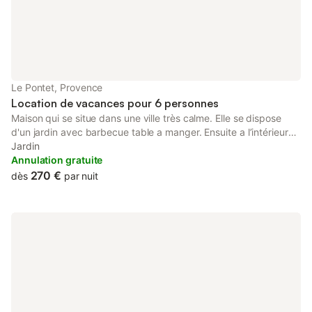
Le Pontet, Provence
Location de vacances pour 6 personnes
Maison qui se situe dans une ville très calme. Elle se dispose
d'un jardin avec barbecue table a manger. Ensuite a l’intérieur
vous avec le salon avec cuisine ouverte américaine avec tout
Jardin
les équipement nécessaire à pour cuisiné. A l"étage vous avez
Annulation gratuite
les deux grande chambre avec salle de bain et dressing. Vous
270 €
dès
par nuit
disposez également dune salle de bain avec douche et
baignoire. Et des toilette au deux étages.