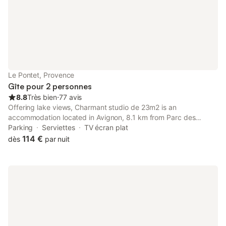
Le Pontet, Provence
Gîte pour 2 personnes
8.8
Très bien
⋅
77 avis
Offering lake views, Charmant studio de 23m2 is an
accommodation located in Avignon, 8.1 km from Parc des
Expositions Avignon and 8.6 km from Avignon TGV Train Station.
Parking
Serviettes
TV écran plat
With free private parking, the property is 4.
114 €
dès
par nuit