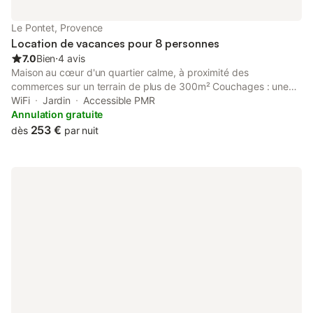
chacun. Le linge de maison est inclu (draps, couettes, serviettes
de toilette et serviettes de piscine). Les horaires d'arrivée et de
Le Pontet, Provence
départ sont flexibles. Le che
Location de vacances pour 8 personnes
7.0
Bien
⋅
4 avis
Maison au cœur d'un quartier calme, à proximité des
commerces sur un terrain de plus de 300m² Couchages : une
suite parentale avec lit double, salle de bain et dressing une
WiFi
Jardin
Accessible PMR
chambre avec lit double une chambre avec deux lits simples un
Annulation gratuite
canapé lit dans le séjour Possibilité de rajouter un lit simple dans
253 €
dès
par nuit
l'une des chambres Piscine hors sol Idéal pour séjour entre amis
ou familles nombreuses Bus vers Avignon à proximité Station
Vélo à proximité