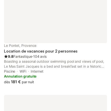
Le Pontet, Provence
Location de vacances pour 2 personnes
9.8
Fantastique
⋅
104 avis
Boasting a seasonal outdoor swimming pool and views of pool,
Le Mas Saint Jacques is a bed and breakfast set in a historic
building in Le Pontet, 6.6 km from Avignon Central Station.
Piscine
WiFi
Internet
Annulation gratuite
181 €
dès
par nuit