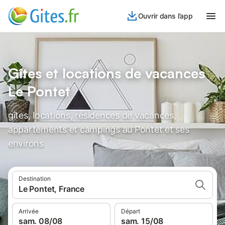
Ouvrir dans l’app
Gîtes et locations de vacances
Le Pontet
gîtes, locations, résidences de vacances,
appartements et campings au Pontet et ses
environs
Destination
Le Pontet, France
Arrivée
Départ
sam. 08/08
sam. 15/08