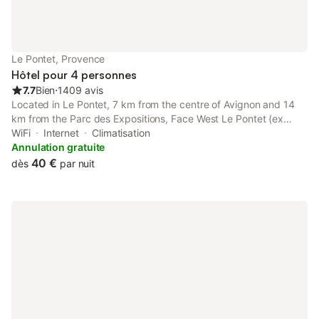
Le Pontet, Provence
Hôtel pour 4 personnes
7.7
Bien
⋅
1409 avis
Located in Le Pontet, 7 km from the centre of Avignon and 14
km from the Parc des Expositions, Face West Le Pontet (ex
Akena) offers free WiFi.
WiFi
Internet
Climatisation
Annulation gratuite
40 €
dès
par nuit