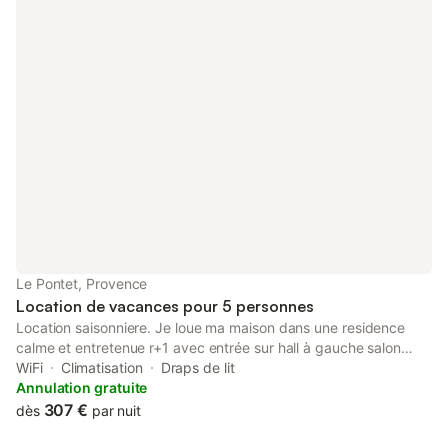
Le Pontet, Provence
Location de vacances pour 5 personnes
Location saisonniere. Je loue ma maison dans une residence
calme et entretenue r+1 avec entrée sur hall à gauche salon
séjour en face cuisine à droite sdb toilette + cuisine d’été les 3
WiFi
Climatisation
Draps de lit
pièces donne sur jardin et piscine. a l’étage 3 chambres avec
Annulation gratuite
clim wc et salle de bain
307 €
dès
par nuit