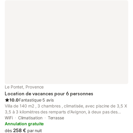
Le Pontet, Provence
Location de vacances pour 6 personnes
10.0
Fantastique
⋅
5 avis
Villa de 140 m2 , 3 chambres , climatisée, avec piscine de 3,5 X
3,5 à 3 kilomètres des remparts d'Avignon, à deux pas des
commerces et des arrêts de bus . Côté jardin, une terrasse
WiFi
Climatisation
Terrasse
couverte avec grande table et chaises, un coin barbecue (gaz),
Annulation gratuite
et des transats sont à votre disposition. Au rez de chaussée,
258 €
dès
par nuit