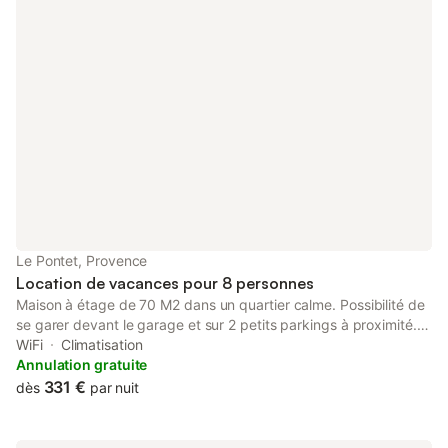
son bon vin . L'hiver, idéal pour skier sur le mont Ventoux. PS:
Escaliers non sécurisés pour les enfants en bas âges.
Le Pontet, Provence
Location de vacances pour 8 personnes
Maison à étage de 70 M2 dans un quartier calme. Possibilité de
se garer devant le garage et sur 2 petits parkings à proximité. Il
y a un jardin devant et à l'arrière de la maison. Pour se rendre au
WiFi
Climatisation
centre ville d'Avignon, un arrêt de bus proche, en voiture
Annulation gratuite
jusqu'au parking des italiens avec navette gratuite. A proximité
331 €
dès
par nuit
de l'autoroute et des commerces (zone commerciale Auchan
Nord), cinéma, bowling, restaurants....