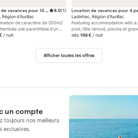
Location de vacances pour 14 personnes
8.0
(
1
)
Location de vacances pour 4 p
 Région d'Aurillac
Ladinhac, Région d'Aurillac
maison de caractère de 350m2
Featuring accommodation with a 
heminée une parenthèse d’un
pool, Gîte rénové, piscine et grand
ps. superbe terrasse de plein
€
/
nuit
Ladinhac is situated in Ladinhac.
dès
168 €
/
nuit
becue en pierres, eau de source.
property offers access to a terra
aturel certifié bio. Rivière 1er
free private parking.
e a 500m. 15km de Conques, sur
Afficher toutes les offres
e St Jacques de Compostelle.
ec un compte
 toujours nos meilleurs
s exclusives.