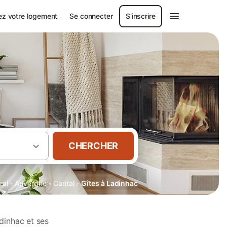
ez votre logement
Se connecter
S'inscrire
CHERCHER
·
·
·
ral
Auvergne
Cantal
Gîtes à Ladinhac
dinhac et ses