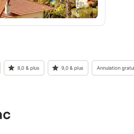
8,0
& plus
9,0
& plus
Annulation gratu
ac