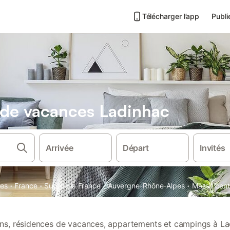
Télécharger l’app
Publi
s de vacances Ladinhac
Arrivée
Départ
Invités
·
·
·
·
ces
France
Sud de la France
Auvergne-Rhône-Alpes
Massif cent
ions, résidences de vacances, appartements et campings à La