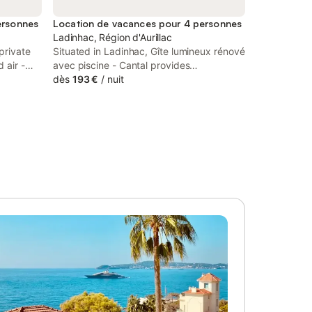
ersonnes
Location de vacances pour 4 personnes
Ladinhac, Région d'Aurillac
private
Situated in Ladinhac, Gîte lumineux rénové
 air -
avec piscine - Cantal provides
 This
accommodation with a private pool. This
dès
193 €
/
nuit
ce and
property offers access to a terrace and
free private parking.