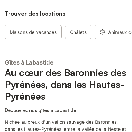
est disponible sur pl
de compagnie sont a
Trouver des locations
propriété. L'emplace
base pour explorer l
souhaitiez visiter la v
rendre sur les pistes 
Maisons de vacances
Châlets
Animaux d
Gîtes à Labastide
Au cœur des Baronnies des
Pyrénées, dans les Hautes-
Pyrénées
Découvrez nos gîtes à Labastide
Nichée au creux d'un vallon sauvage des Baronnies,
dans les Hautes-Pyrénées, entre la vallée de la Neste et