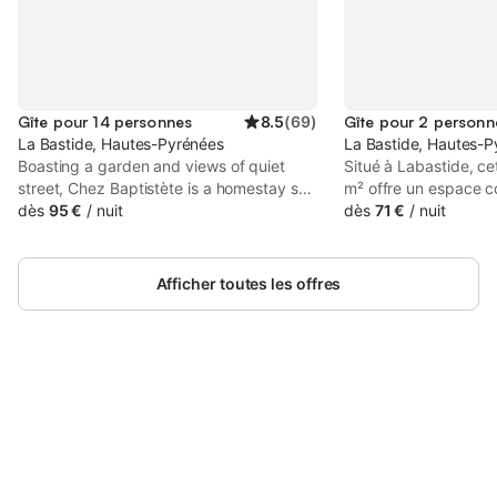
Gîte pour 14 personnes
8.5
(
69
)
Gîte pour 2 personn
La Bastide, Hautes-Pyrénées
La Bastide, Hautes-P
Boasting a garden and views of quiet
Situé à Labastide, c
street, Chez Baptistète is a homestay set
m² offre un espace 
in a historic building in Labastide, 5.8 km
dès
95 €
/
nuit
personnes, comprena
dès
71 €
/
nuit
from Gouffre d'Esparros. Both free WiFi
salle de bain. La prop
and parking on-site are accessible at the
km du centre-ville et 
homestay free of charge.
qu'une piste de ski e
Afficher toutes les offres
km. L'intérieur dispos
du chauffage, avec u
privée à votre dispos
est conçu pour offrir
fonctionnel, et l'étab
Connectez-vous et économisez
entièrement non-fumeu
Se connecter
jusqu'à 10% sur nos logements.
vous avez accès à un 
terrasse, qui offrent
passer du temps en pl