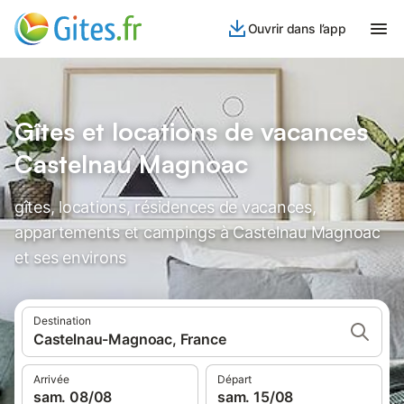
Ouvrir dans l’app
Gîtes et locations de vacances
Castelnau Magnoac
gîtes, locations, résidences de vacances,
appartements et campings à Castelnau Magnoac
et ses environs
Destination
Castelnau-Magnoac, France
Arrivée
Départ
sam. 08/08
sam. 15/08