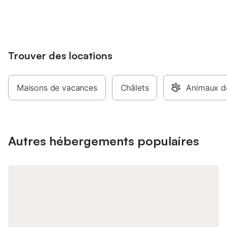
jusqu'à 10% sur nos logements.
Trouver des locations
Maisons de vacances
Châlets
Animaux d
Autres hébergements populaires