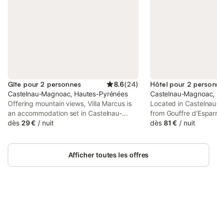
Gîte pour 2 personnes
8.6
(
24
)
Hôtel pour 2 person
Castelnau-Magnoac, Hautes-Pyrénées
Castelnau-Magnoac,
Offering mountain views, Villa Marcus is
Located in Castelna
an accommodation set in Castelnau-
from Gouffre d'Espar
Magnoac, 38 km from Gouffre d'Esparros
dès
29 €
/
nuit
Hôtelière du Magnoa
dès
81 €
/
nuit
and 14 km from Gascogne Golf Course.
accommodation with 
This property offers access to a terrace
private parking and a
and free private parking.
Afficher toutes les offres
Connectez-vous et économisez
Se connecter