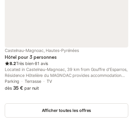
Castelnau-Magnoac, Hautes-Pyrénées
Hôtel pour 3 personnes
8.2
Très bien
⋅
81 avis
Located in Castelnau-Magnoac, 39 km from Gouffre d'Esparros,
Résidence Hôtelière du MAGNOAC provides accommodation
with a garden, free private parking, a shared lounge and a
Parking
Terrasse
TV
terrace.
35 €
dès
par nuit
Afficher toutes les offres