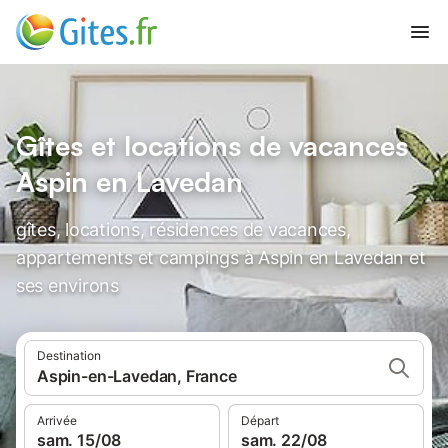
Gîtes et locations de vacances
Aspin en Lavedan
gîtes, locations, résidences de vacances,
appartements et campings à Aspin en Lavedan et
ses environs
Destination
Aspin-en-Lavedan, France
Arrivée
Départ
sam. 15/08
sam. 22/08