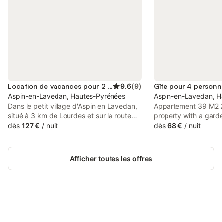
Location de vacances pour 2 personnes
9.6
(
9
)
Gîte pour 4 personn
Aspin-en-Lavedan, Hautes-Pyrénées
Aspin-en-Lavedan, H
Dans le petit village d'Aspin en Lavedan,
Appartement 39 M2 2
situé à 3 km de Lourdes et sur la route
property with a garden
des Grands Sites des Pyrénées, Virginie
dès
127 €
/
nuit
en-Lavedan, 5.7 km f
dès
68 €
/
nuit
vous accueille dans une maison neuve,
Lady of the Rosary, 
de plain pied, aménagé avec soin,
Beaumont, as well as
confortable et lumineuse. La maison se
Pau.
Afficher toutes les offres
compose de 3 pièces : --> La pièce
principale : un espace séjour/ cuisine
équipée (combi-congélateur, four,
plaque, cafetière, bouilloire et
vaisselles...) --> Une chambre avec 1 lit
140cm, et un grand placard --> La salle
Connectez-vous et économisez
Se connecter