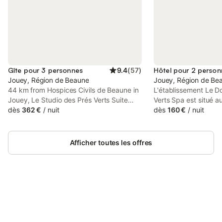
Gîte pour 3 personnes
9.4
(
57
)
Hôtel pour 2 person
Jouey, Région de Beaune
Jouey, Région de Be
44 km from Hospices Civils de Beaune in
L'établissement Le D
Jouey, Le Studio des Prés Verts Suite
Verts Spa est situé a
Design avec Jacuzzi Privatif provides
dès
362 €
/
nuit
Bourgogne, à quelqu
dès
160 €
/
nuit
accommodation with access to a hot tub
Beaune, Saulieu et M
and spa facilities.
Vous devrez présente
d'identité avec photo
Afficher toutes les offres
crédit lors de l'enreg
noter que toutes les
seront satisfaites so
disponibilité et pourr
frais supplémentaires
Connectez-vous et économisez
Se connecter
jusqu'à 10% sur nos logements.