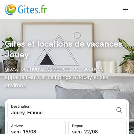
Gîtes et locations de vacances
Jouey
gîtes, locations, résidences de vacances,
appartements et campings à Jouey et ses
environs
Destination
Jouey, France
Arrivée
Départ
sam. 15/08
sam. 22/08