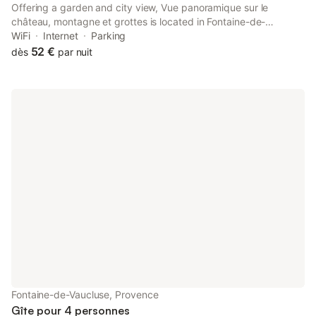
Offering a garden and city view, Vue panoramique sur le
château, montagne et grottes is located in Fontaine-de-
Vaucluse, 34 km from Avignon TGV Train Station and 36 km
WiFi
Internet
Parking
from Papal Palace.
52 €
dès
par nuit
Fontaine-de-Vaucluse, Provence
Gîte pour 4 personnes