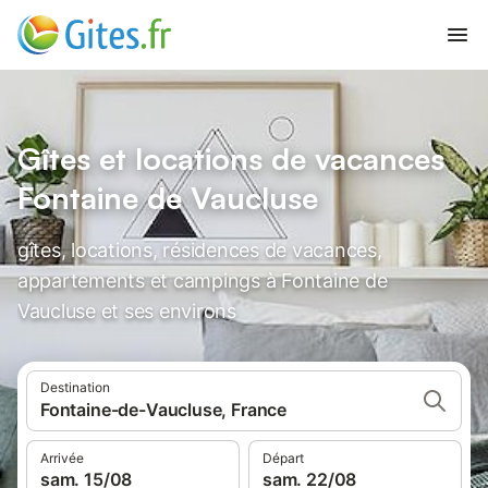
Gîtes et locations de vacances
Fontaine de Vaucluse
gîtes, locations, résidences de vacances,
appartements et campings à Fontaine de
Vaucluse et ses environs
Destination
Fontaine-de-Vaucluse, France
Arrivée
Départ
sam. 15/08
sam. 22/08