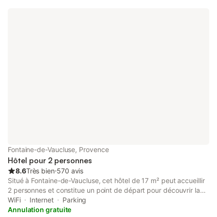
jardin, à l'ombre d'un pin ou d'un olivier, à profiter de la
piscine.... Plus de détails et photos ainsi que réservation directe
sur le site de la maison ( nom de la propriété). Ce logement ne
peut être loué que par semaines entières du samedi au samedi.
Fontaine-de-Vaucluse, Provence
Hôtel pour 2 personnes
8.6
Très bien
⋅
570 avis
Situé à Fontaine-de-Vaucluse, cet hôtel de 17 m² peut accueillir
2 personnes et constitue un point de départ pour découvrir la
région. L'établissement se trouve à 200 m du centre-ville et de
WiFi
Internet
Parking
la Fontaine-de-Vaucluse, et propose des chambres insonorisées
Annulation gratuite