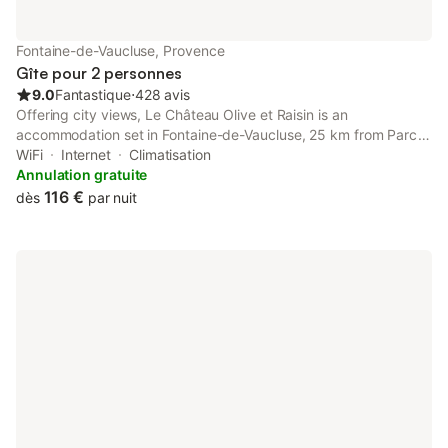
salon confortable et décoré avec goût, avec un coin salon et un
coin repas. Dans le salon, vous trouverez le canapé, un fauteuil
avec pouf, une table basse et une télévision sur laquelle vous
Fontaine-de-Vaucluse, Provence
pouvez recevoir toutes les chaînes néerlandaises et 2 chaînes
Gîte pour 2 personnes
belges. Il y a des points de recharge pou
9.0
Fantastique
⋅
428 avis
Offering city views, Le Château Olive et Raisin is an
accommodation set in Fontaine-de-Vaucluse, 25 km from Parc
des Expositions Avignon and 34 km from Avignon Central
WiFi
Internet
Climatisation
Station.
Annulation gratuite
116 €
dès
par nuit