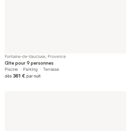
restaurants. La magnifique rivière La Sorgue, parfaite pour des
promenades pittoresques ou des aventures en canoë, n'est qu'à
300 mètres. De plus, les sentiers de randonnée voisins et les
célèbres villages de montagne de la région offrent
d'innombrables possibilités d'exploration en plein air et
d'immersion culturelle. À l'intérieur, la maison de vacances est
dotée d'une cuisine moderne, d'une salle de bain rénovée avec
une douche à l'italienne et d'un coin salon confortable pour se
détendre. Un parking gratuit est disponible à 100 mètres de la
propriété, ce qui est pratique pour les clients voyageant avec
Fontaine-de-Vaucluse, Provence
des véhicules. Autre Caution : Inclus Climatisation : Inclus
Gîte pour 9 personnes
Serviettes : Inclus Utilisation de la machine à laver : Inclus
Piscine
Parking
Terrasse
361 €
dès
par nuit