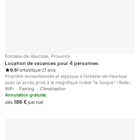
Fontaine-de-Vaucluse, Provence
Location de vacances pour 4 personnes
9.5
Fantastique
⋅
21 avis
Propriété exceptionnelle et atypique à Fontaine-de-Vaucluse
avec un accès privé à la magnifique rivière "la Sorgue" ! Belle
piscine chauffée (idéal pour le hors saison) nichée plein sud
WiFi
Parking
Climatisation
entre la rivière et la falaise. La piscine est chauffée du 15 avril
Annulation gratuite
au 15 octobre. Ce logement de 75m2 est très confortable,
186 €
dès
par nuit
entièrement rénové avec sa véranda donnant sur le jardin. La
propriété est idéale pour 4 personnes, avec deux chambres
(literie neuve) équipées chacune de leur salle d'eau avec
douche à l'italienne et toilettes. Vous aurez tout le matériel
nécessaire pour cuisiner, ainsi qu'un barbecue pour profiter de
l'extérieur. Vous pourrez également profiter de la véranda pour