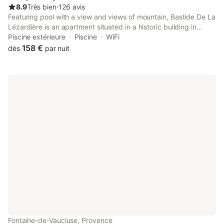
8.9
Très bien
⋅
126 avis
Featuring pool with a view and views of mountain, Bastide De La
Lézardière is an apartment situated in a historic building in
Fontaine-de-Vaucluse, 24 km from Parc des Expositions
Piscine extérieure
Piscine
WiFi
Avignon.
158 €
dès
par nuit
Fontaine-de-Vaucluse, Provence