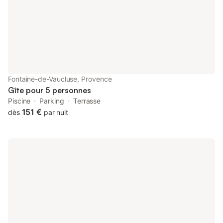
ses antiquités et ses produits provençaux, n'est qu'à 2 minutes.
Explorez les villages perchés du Luberon et des Alpilles ou
faites un court trajet en voiture jusqu'aux plages de la Côte
d'Azur. La maison dispose d'un espace extérieur privé avec une
piscine, disponible de mai à septembre, et des chaises longues
pour vous détendre. Promenez-vous également le long de la
rivière Sorgue toute proche. La cuisine est entièrement équipée
pour cuisiner et une machine à laver est disponible pour votre
Fontaine-de-Vaucluse, Provence
confort. Un forfait pour une arrivée tardive est disponible
Gîte pour 5 personnes
moyennant des frais supplémentaires.
Piscine
Parking
Terrasse
151 €
dès
par nuit