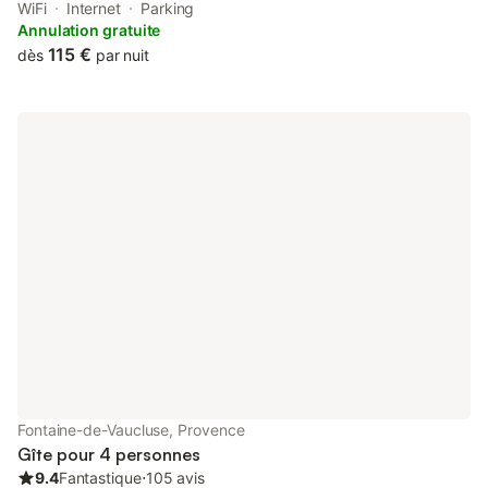
accommodation situated in Fontaine-de-Vaucluse, 35 km from
WiFi
Internet
Parking
Avignon TGV Train Station and 36 km from Papal Palace.
Annulation gratuite
115 €
dès
par nuit
Fontaine-de-Vaucluse, Provence
Gîte pour 4 personnes
9.4
Fantastique
⋅
105 avis