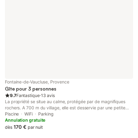
Fontaine-de-Vaucluse, Provence
Gîte pour 3 personnes
9.7
Fantastique
⋅
13 avis
La propriété se situe au calme, protégée par de magnifiques
rochers. A 700 m du village, elle est desservie par une petite
route qui devient ensuite piste forestière. Le calme y est assuré.
Piscine
WiFi
Parking
Elle est le point de départ de merveilleuses promenades dans
Annulation gratuite
les collines provençales, elle est aussi un havre de paix où l'on
170 €
dès
par nuit
peut rester pendant toute la journée, à lire dans le très grand