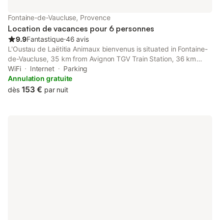
Fontaine-de-Vaucluse, Provence
Location de vacances pour 6 personnes
9.9
Fantastique
⋅
46 avis
L'Oustau de Laëtitia Animaux bienvenus is situated in Fontaine-
de-Vaucluse, 35 km from Avignon TGV Train Station, 36 km
from Papal Palace, as well as 16 km from Abbaye de Senanque.
WiFi
Internet
Parking
Annulation gratuite
153 €
dès
par nuit