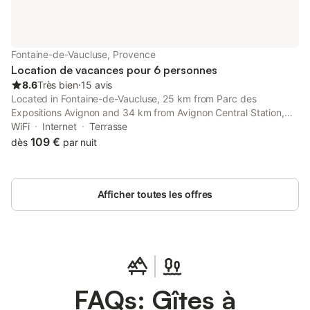
Fontaine-de-Vaucluse, Provence
Location de vacances pour 6 personnes
8.6
Très bien
⋅
15 avis
Located in Fontaine-de-Vaucluse, 25 km from Parc des
Expositions Avignon and 34 km from Avignon Central Station,
Fontaine-de-Vaucluse: maison avec vues provides
WiFi
Internet
Terrasse
accommodation with free WiFi, air conditioning, a terrace and
109 €
dès
par nuit
barbecue facilities.
Afficher toutes les offres
FAQs: Gîtes à