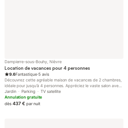
Dampierre-sous-Bouhy, Nièvre
Location de vacances pour 4 personnes
9.6
Fantastique
⋅
5 avis
Découvrez cette agréable maison de vacances de 2 chambres,
idéale pour jusqu'à 4 personnes. Appréciez le vaste salon avec
cheminée et une belle vue sur le jardin. La propriété dispose de
Jardin
Parking
TV satellite
toutes les commodités nécessaires, y compris un lave-vaisselle
Annulation gratuite
et une machine à laver. - Vue sur un jardin bien entretenu -
437 €
dès
par nuit
Proche de la nature - Mobilier confortable Extérieur : L'espace
extérieur de la propriété raconte sa propre histoire avec un joli
jardin, parfait pour se détendre avec un livre ou une tasse de
café. Juste devant la porte, vous trouverez un coin meublé où