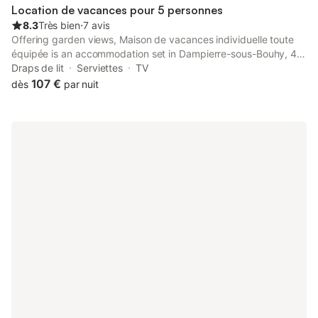
Location de vacances pour 5 personnes
8.3
Très bien
⋅
7 avis
Offering garden views, Maison de vacances individuelle toute
équipée is an accommodation set in Dampierre-sous-Bouhy, 47
km from Castle of Saint Brisson and 50 km from La Bussière
Draps de lit
Serviettes
TV
Castle.
107 €
dès
par nuit