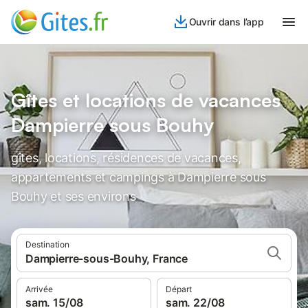
Ouvrir dans l’app
Gîtes et locations de vacances
Dampierre sous Bouhy
gîtes, locations, résidences de vacances,
appartements et campings à Dampierre sous
Bouhy et ses environs
Destination
Dampierre-sous-Bouhy, France
Arrivée
Départ
sam. 15/08
sam. 22/08