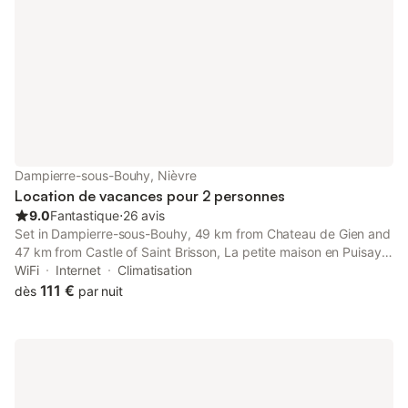
Dampierre-sous-Bouhy, Nièvre
Location de vacances pour 2 personnes
9.0
Fantastique
⋅
26 avis
Set in Dampierre-sous-Bouhy, 49 km from Chateau de Gien and
47 km from Castle of Saint Brisson, La petite maison en Puisaye
offers air conditioning. This property offers access to a terrace,
WiFi
Internet
Climatisation
free private parking and free WiFi.
111 €
dès
par nuit