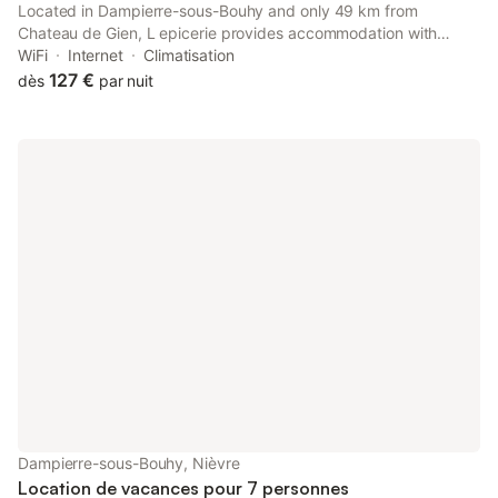
Located in Dampierre-sous-Bouhy and only 49 km from
Chateau de Gien, L epicerie provides accommodation with
garden views, free WiFi and free private parking. This holiday
WiFi
Internet
Climatisation
home is 11 km from Guedelon Medieval Site and 34 km from
127 €
dès
par nuit
Sancerre Golf Course.
Dampierre-sous-Bouhy, Nièvre
Location de vacances pour 7 personnes