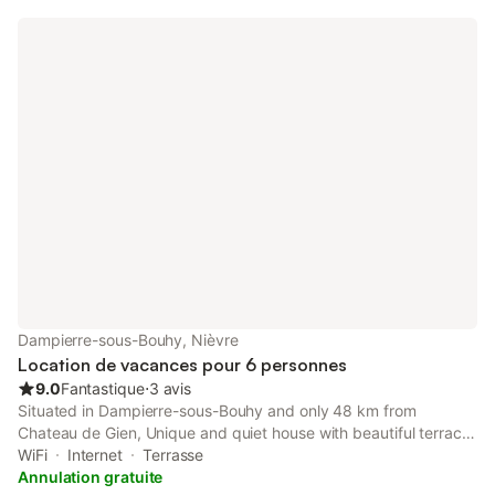
Dampierre-sous-Bouhy, Nièvre
Location de vacances pour 6 personnes
9.0
Fantastique
⋅
3 avis
Situated in Dampierre-sous-Bouhy and only 48 km from
Chateau de Gien, Unique and quiet house with beautiful terrace
features accommodation with quiet street views, free WiFi and
WiFi
Internet
Terrasse
free private parking.
Annulation gratuite