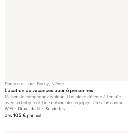
Dampierre-sous-Bouhy, Nièvre
Location de vacances pour 6 personnes
Maison de campagne atypique. Une pièce détente à l'entrée
avec un baby foot. Une cuisine bien équipée. Un salon ouvrant
sur une charmante terrasse . La 1er chambre avec ses 2 lits
WiFi
Draps de lit
Serviettes
simples ouvrant sur une mezzanine équipée d'un Bz laissant un
105 €
dès
par nuit
espace de lecture. La 2° a 1 grand lit, 1 lit bébé, bureau et tv .
Vous trouverez un local avec 6 vélos, vtt taille L, 3M, S et 24 ".
Un terrain bord de rivière à votre disposition, équipé d'un filet