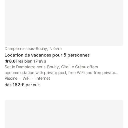
pour une dégustatio
Dampierre-sous-Bouhy, Nièvre
Location de vacances pour 5 personnes
8.6
Très bien
⋅
17 avis
Set in Dampierre-sous-Bouhy, Gîte Le Créau offers
accommodation with private pool, free WiFi and free private
parking for guests who drive. The air-conditioned
Piscine
WiFi
Internet
accommodation is 46 km from Chateau de Gien.
162 €
dès
par nuit