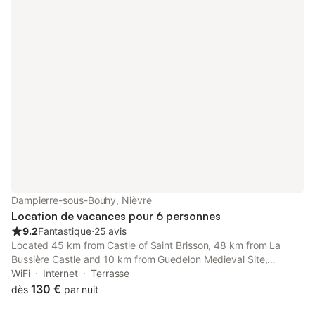
de jeux et une table à pique nique. Linge maison fourni.
Dampierre-sous-Bouhy, Nièvre
Location de vacances pour 6 personnes
9.2
Fantastique
⋅
25 avis
Located 45 km from Castle of Saint Brisson, 48 km from La
Bussière Castle and 10 km from Guedelon Medieval Site,
Château Guédelon 8 min Linge inclus features accommodation
WiFi
Internet
Terrasse
set in Dampierre-sous-Bouhy.
130 €
dès
par nuit