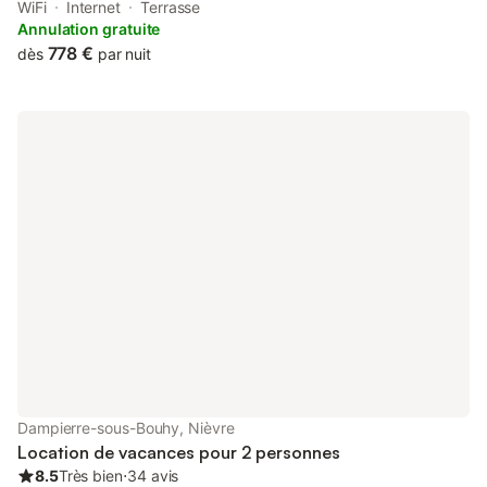
with access to a garden, barbecue facilities, as well as a shared
WiFi
Internet
Terrasse
kitchen.
Annulation gratuite
778 €
dès
par nuit
Dampierre-sous-Bouhy, Nièvre
Location de vacances pour 2 personnes
8.5
Très bien
⋅
34 avis