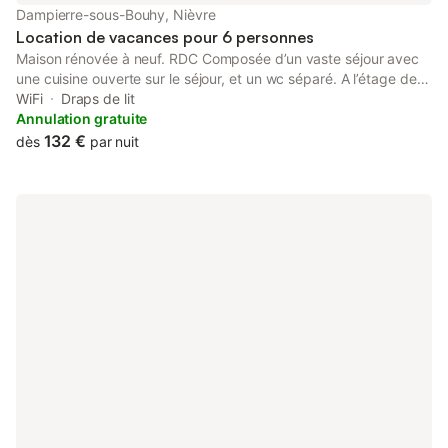
Dampierre-sous-Bouhy, Nièvre
Location de vacances pour 6 personnes
Maison rénovée à neuf. RDC Composée d’un vaste séjour avec
une cuisine ouverte sur le séjour, et un wc séparé. A l’étage de
cette belle maison: - 1 grande chambre avec lit 2 pers un petit
WiFi
Draps de lit
canapé et un lit parapluie - 1 chambre avec lit 2 pers - 1
Annulation gratuite
chambre avec lit 2 pers et son bureau. Une grande salle de bain
132 €
dès
par nuit
avec douche à l’italienne, double vasque et un wc. 15min de ST
Fargeau, 18min château de Guédelon et Parc des Boutissaint,
1h de la planète des Loups… Draps fournis ,pas de serviettes