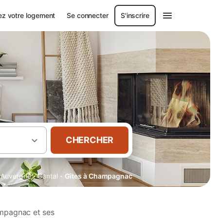
ez votre logement
Se connecter
S'inscrire
CHERCHER
·
·
Auvergne
Cantal
Gîtes à Champagnac
ampagnac et ses