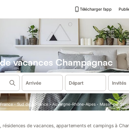
Télécharger l’app
Publi
ns de vacances Champagnac
Arrivée
Départ
Invités
·
·
·
·
France
Sud de la France
Auvergne-Rhône-Alpes
Massif central
ns, résidences de vacances, appartements et campings à Ch