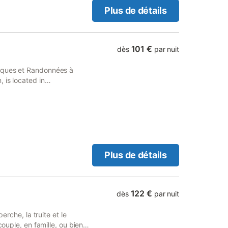
ouvre sur une terrasse
Plus de détails
ue de jeux pour les enfants.
une voiture à l'abri. La
es possibilités d'activités
a Dordogne ou les lacs
101 €
dès
par nuit
 cœur des massifs et du
es; - ski l'hiver dans les
iques et Randonnées à
r de découverte de la région
 is located in
de détente ou sportives,
se.
Plus de détails
122 €
dès
par nuit
erche, la truite et le
couple, en famille, ou bien