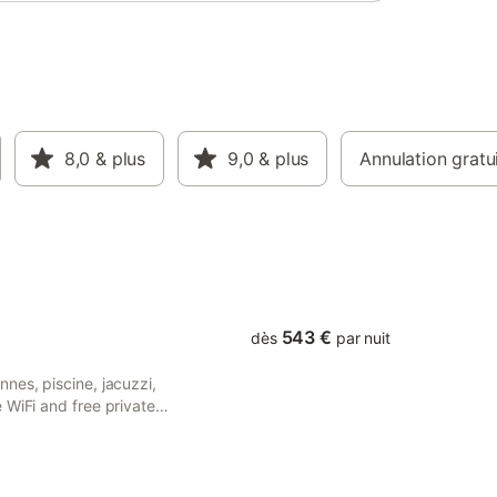
8,0
& plus
9,0
& plus
Annulation gratu
543 €
dès
par nuit
nes, piscine, jacuzzi,
 WiFi and free private
ome has pool views and is