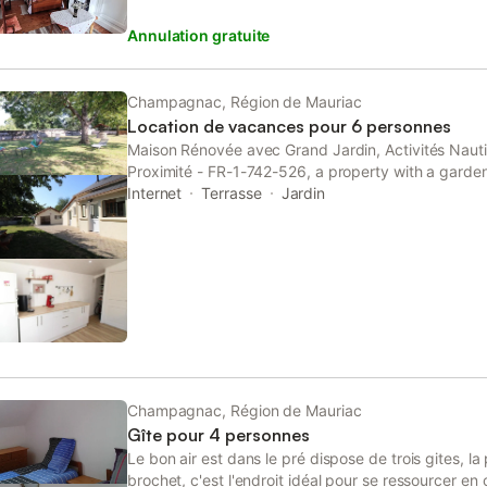
bain avec douche et WC. Sur l'arrière, la maison s'
Annulation gratuite
ombragée, un jardin fleuri et arboré avec un portiq
Une véranda attenante à la maison permet de garer 
situation géographique du village offre de nombreus
aux alentours : - pêche et activités nautiques sur l
Champagnac, Région de Mauriac
environnants (à moins de 20 mn); - randonnées au
Location de vacances pour 6 personnes
pays auvergnats; - visites de sites et curiosités local
Maison Rénovée avec Grand Jardin, Activités Naut
stations (à moins d'une heure). Idéal pour un séjou
Proximité - FR-1-742-526, a property with a garden,
aux multiples attraits (paysages, nature, activités 
Champagnac, 28 km from Val Saint-Jean Golf Cour
Internet
Terrasse
Jardin
gastronomie, cadres et qualité de vie...)
Champagnac, Région de Mauriac
Gîte pour 4 personnes
Le bon air est dans le pré dispose de trois gites, la p
brochet, c'est l'endroit idéal pour se ressourcer en 