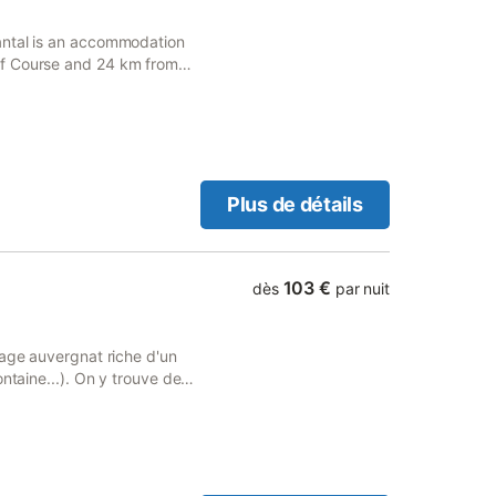
antal is an accommodation
lf Course and 24 km from
cess to a terrace and free
Plus de détails
103 €
dès
par nuit
lage auvergnat riche d'un
ntaine...). On y trouve de
boulangerie, épicerie,
 de caractère au charme
t rénovée, spacieuse, sur 2
 d'un salon/salle à manger,
confortables, une salle de