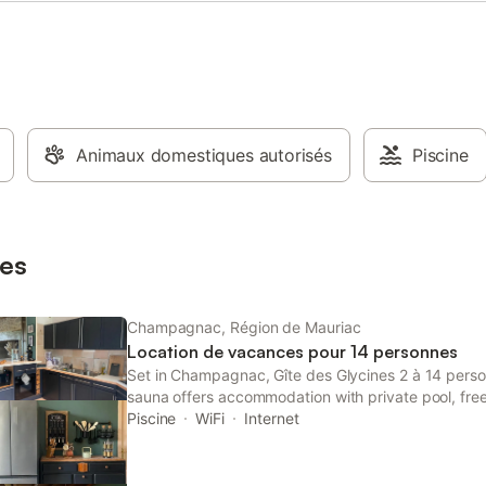
liter la vie, vous aurez accès a
ectro-ménager indispensable
 à laver, sèche-cheveux, lave-
 cafetière, grille-pain, etc.). Pour
ts et pour votre tranquillité 😀
ux de sociétés, vélos, tricycle,
balançoire, trampoline ...
Animaux domestiques autorisés
Piscine
es
Champagnac, Région de Mauriac
Location de vacances pour 14 personnes
Set in Champagnac, Gîte des Glycines 2 à 14 person
sauna offers accommodation with private pool, free
parking for guests who drive. The 3-star holiday h
Piscine
WiFi
Internet
49 km from Pas de Peyrol.