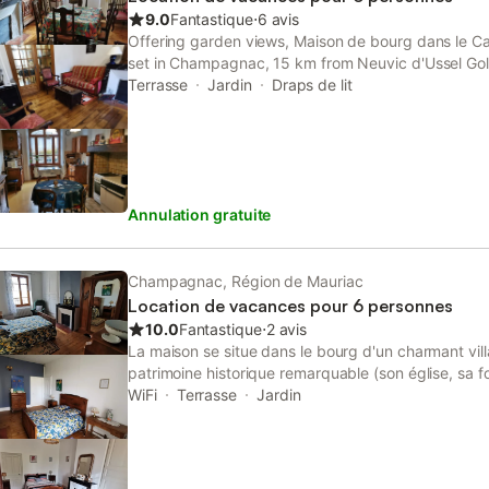
9.0
Fantastique
⋅
6 avis
Offering garden views, Maison de bourg dans le C
set in Champagnac, 15 km from Neuvic d'Ussel Go
Val Saint-Jean Golf Course. This property offers ac
Terrasse
Jardin
Draps de lit
private parking.
Annulation gratuite
Champagnac, Région de Mauriac
Location de vacances pour 6 personnes
10.0
Fantastique
⋅
2 avis
La maison se situe dans le bourg d'un charmant vil
patrimoine historique remarquable (son église, sa fo
surcroît tous les commerces et services essentiels (
WiFi
Terrasse
Jardin
pharmacie, médecin...). C'est une maison familiale
bourgeois respectueusement entretenu. Fraîchemen
niveaux, elle dispose au rdc d'une cuisine équipée,
une salle de bain, un WC , et à l'étage, 2 chambres 