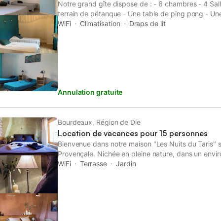
Notre grand gîte dispose de : - 6 chambres - 4 Sall
terrain de pétanque - Une table de ping pong - Une
Badminton - Un barbecue électrique **Venez découv
WiFi
Climatisation
Draps de lit
pour accueillir jusqu'à 20 personnes et vous offrir u
Profitez d'un jacuzzi privatif pouvant accueillir 20
emporter par l'atmosphère paisible de ce véritable
soyez adepte de billard, de ping-pong, de badmint
pour tout les goûts.
Annulation gratuite
Bourdeaux, Région de Die
Location de vacances pour 15 personnes
Bienvenue dans notre maison "Les Nuits du Taris" 
Provençale. Nichée en pleine nature, dans un envi
minéral, cette bâtisse de caractère vous invite à u
WiFi
Terrasse
Jardin
maison du XVIIIème siècle a été rénovée avec des 
dispose de cinq chambres avec salle de bain et toil
grande cuisine équipée, un salon avec cheminée pou
patio, une grande terrasse pour profiter des belles 
piscine avec vue panoramique sur la nature envir