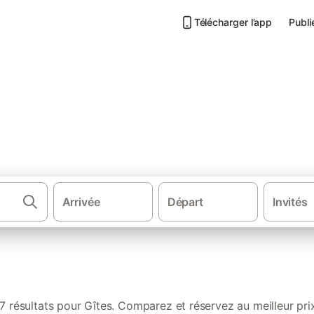
Télécharger l’app
Publi
 à Bourdeaux
Arrivée
Départ
Invités
·
·
·
·
s de vacances
France
Sud de la France
Auvergne-Rhône-Alpes
7 résultats pour Gîtes. Comparez et réservez au meilleur pri