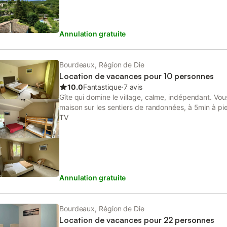
Annulation gratuite
Bourdeaux, Région de Die
Location de vacances pour 10 personnes
10.0
Fantastique
⋅
7 avis
Gîte qui domine le village, calme, indépendant. Vou
maison sur les sentiers de randonnées, à 5min à 
centre du village, et si vous préférez rester tranqui
TV
un transat dans le jardin et admirez la vue et les co
Annulation gratuite
Bourdeaux, Région de Die
Location de vacances pour 22 personnes