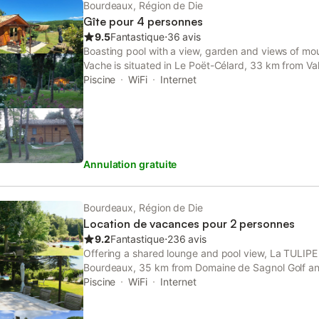
Bourdeaux, Région de Die
Gîte pour 4 personnes
9.5
Fantastique
⋅
36 avis
Boasting pool with a view, garden and views of mou
Vache is situated in Le Poët-Célard, 33 km from Val
a private entrance at the chalet for the convenienc
Piscine
WiFi
Internet
Annulation gratuite
Bourdeaux, Région de Die
Location de vacances pour 2 personnes
9.2
Fantastique
⋅
236 avis
Offering a shared lounge and pool view, La TULIPE
Bourdeaux, 35 km from Domaine de Sagnol Golf an
Course. Boasting mountain views, a garden and a pr
Piscine
WiFi
Internet
breakfast also features free...