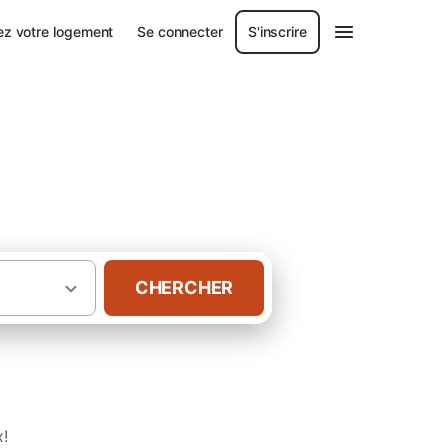
ez votre logement
Se connecter
S'inscrire
CHERCHER
·
·
Rhône-Alpes
Drôme
Gîtes à Bourdeaux
x!