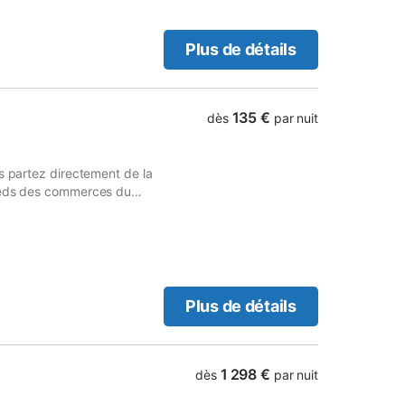
Plus de détails
135 €
dès
par nuit
s partez directement de la
pieds des commerces du
lles, vous vous mettez sur
uchers de soleil le soir…
Plus de détails
1 298 €
dès
par nuit