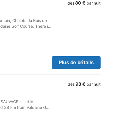
80 €
dès
par nuit
ntain, Chalets du Bois de
daine Golf Course. There is
e of those who stay.
Plus de détails
98 €
dès
par nuit
 SAUVAGE is set in
d 38 km from Valdaine Golf
ivate pool, this bed and