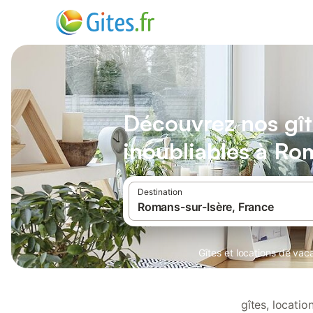
Découvrez nos gît
inoubliables à Ro
Destination
Gîtes et locations de va
gîtes, locati