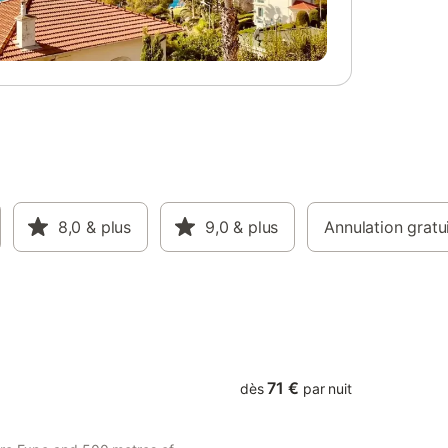
salle de bain + 1 chambre avec SDB à
l'étage - Capacité 5 personnes (enfants
compris) du samedi au samedi Accés à la
laverie par le garage (en option), draps de
plage non fournis Nous insistons sur le fait
qu'il s'agit de notre habitation et de fait,
nous fonctionnons sur la confiance,
discrétion. Nos affaires personnelles
seront laissées et nous demandons le plus
grand soin sur le bon entretien des lieux.
La maison est idéalement située, sur les
8,0
extérieurs de Romans avec de nombreux
& plus
9,0
& plus
Annulation gratu
avantages : - 5mn à pied du centre ville et
des magasins d'usine Marques Avenue - 5
mn des bords de l'Isère pour balade à
pied ou à vélo - 5 mn de piste cyclable sur
des cent
71 €
dès
par nuit