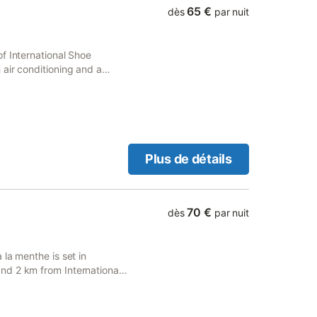
65 €
dès
par nuit
f International Shoe
air conditioning and a
Plus de détails
70 €
dès
par nuit
la menthe is set in
nd 2 km from International
perty also provides guests