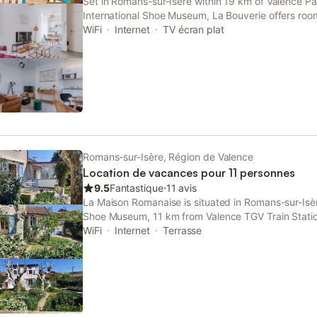
Set in Romans-sur-Isère within 19 km of Valence P
International Shoe Museum, La Bouverie offers room
WiFi
Internet
TV écran plat
Romans-sur-Isère, Région de Valence
Location de vacances pour 11 personnes
9.5
Fantastique
⋅
11 avis
La Maison Romanaise is situated in Romans-sur-Isèr
Shoe Museum, 11 km from Valence TGV Train Statio
Valence St Didier Golf Course.
WiFi
Internet
Terrasse