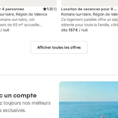
r 4 personnes
1.0
(
1
)
Location de vacances pour 8 personnes
ur-Isère, Région de Valence
Romans-sur-Isère, Région de Val
omans-sur-Isère, cet
Ce logement paisible offre un séj
ent de 65 m² accueille
détente pour toute la famille, côt
lement jusqu’à 4 personnes. Il
/
nuit
extérieur vous trouverez une pisc
dès
157 €
/
nuit
e 2 chambres et 1 salle de bain,
un terrain clos et sécurisé par un 
 d’une cuisine bien équipée pour
électrique. Vous serez à proximit
fort. Profitez du Wi-Fi haut débit
centre ville comportant toutes les
Afficher toutes les offres
x appels vidéo, d’une télévision,
commodités tout en vous offrant
-linge et d’un espace de travail
agréable pour vos balades en fami
r vos besoins. Veuillez noter
imal de compagnie est accepté
otre séjour, tandis que les
ts ne sont pas autorisés dans la
.
ec un compte
 toujours nos meilleurs
s exclusives.