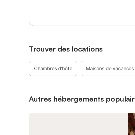
Se connecter ou s'inscrire
accès wifi, 2 places de parking privatives,
arrêt navette gratuit à 100 m. Chalet 10
personnes (env. 130 m²) Séjour salle à
manger avec poêle à bois et télévision
Cuisine ouverte entièrement équipée (four,
micro-ondes, machine à café, appareil à
raclette, lave-vaisselle, plaque
vitrocéramique, réfrigérateur, congélateur,
Trouver des locations
grille-pain) 5 chambres avec chacune sa
douche privative : 3 chambres avec 1 lit
double 2 chambres avec 2 lits simples 2
WC indépendants Balcon Environs Les
Chambres d’hôte
Maisons de vacances
Menuires, station de ski sportive et
dynamique, est implantée dans le cadre
magnifique de la vallée de Belleville. Avec
son architecture soignée, ses chalets et
Autres hébergements populair
ses résidences aux f