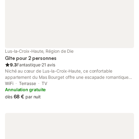
Lus-la-Croix-Haute, Région de Die
Gîte pour 2 personnes
9.3
Fantastique
⋅
21 avis
Niché au cœur de Lus-la-Croix-Haute, ce confortable
appartement du Mas Bourget offre une escapade romantique
aux couples, entouré des dix plus hauts sommets de la Drôme.
WiFi
Terrasse
TV
Le salon se transforme en chambre douillette, idéale pour se
Annulation gratuite
détendre après une journée d'exploration. Grâce à la politique
68 €
dès
par nuit
d'accueil des animaux, vous pouvez emmener votre
compagnon à quatre pattes avec vous. Les amoureux de la
nature trouveront de nombreuses activités à proximité, des
eaux glacées du Buëch au pont de singe de La Jarjatte, à
seulement 7 km, pour des sensations fortes. Les amateurs de
sports d'hiver pourront profiter d'excellentes pistes de ski,