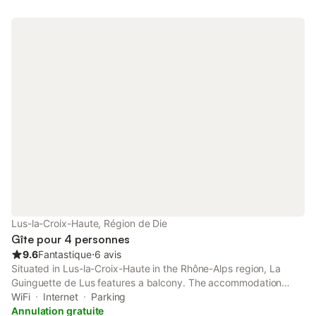
Lus-la-Croix-Haute, Région de Die
Gîte pour 4 personnes
9.6
Fantastique
⋅
6 avis
Situated in Lus-la-Croix-Haute in the Rhône-Alps region, La
Guinguette de Lus features a balcony. The accommodation
features a ski pass sales point, as well as a garden and a tennis
WiFi
Internet
Parking
court.
Annulation gratuite