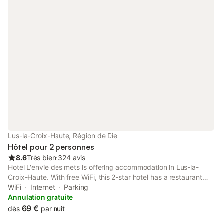
Lus-la-Croix-Haute, Région de Die
Hôtel pour 2 personnes
8.6
Très bien
⋅
324 avis
Hotel L'envie des mets is offering accommodation in Lus-la-
Croix-Haute. With free WiFi, this 2-star hotel has a restaurant
and a bar. The hotel has family rooms. At the hotel, rooms
WiFi
Internet
Parking
include a wardrobe and a flat-screen TV.
Annulation gratuite
69 €
dès
par nuit