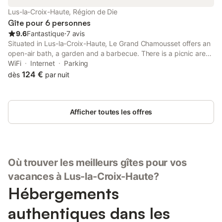
Lus-la-Croix-Haute, Région de Die
Gîte pour 6 personnes
9.6
Fantastique
⋅
7 avis
Situated in Lus-la-Croix-Haute, Le Grand Chamousset offers an
open-air bath, a garden and a barbecue. There is a picnic area
and guests can make use of free WiFi and free private parking.
WiFi
Internet
Parking
124 €
dès
par nuit
Afficher toutes les offres
Où trouver les meilleurs gîtes pour vos
vacances à Lus-la-Croix-Haute?
Hébergements
authentiques dans les