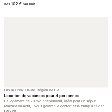
102 €
dès
par nuit
Lus-la-Croix-Haute, Région de Die
Location de vacances pour 4 personnes
Ce logement de 70 m2 indépendant, idéal pour un séjour
relaxant ou actif, il vous garantit le confort et la tranquillité dans
un cadre de verdure pour toute la famille dans un petit hameau.
Parking