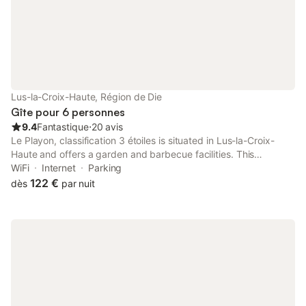
connecté, une conne
Lus-la-Croix-Haute, Région de Die
Gîte pour 6 personnes
9.4
Fantastique
⋅
20 avis
Le Playon, classification 3 étoiles is situated in Lus-la-Croix-
Haute and offers a garden and barbecue facilities. This
property offers access to a terrace, free private parking and
WiFi
Internet
Parking
free WiFi.
122 €
dès
par nuit