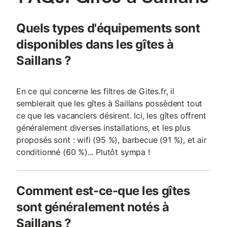
L'accès est de plain-pied. Une place de parking est à votre
disposition, ainsi qu'un parking à vélos. Transports en commun à
proximité (train et cars à 20 minutes à pied). Le village typique
Quels types d'équipements sont
et animé de Saillans est à 15 minutes à pied, avec commerces
alimentaires, librairie, pharmacie, cafés, restaurants, tabac-
disponibles dans les gîtes à
presse, boutique d'art, producteur de clairette, marché le
Saillans ?
dimanche très animé en été, office de tour
En ce qui concerne les filtres de Gites.fr, il
semblerait que les gîtes à Saillans possèdent tout
ce que les vacanciers désirent. Ici, les gîtes offrent
généralement diverses installations, et les plus
proposés sont : wifi (95 %), barbecue (91 %), et air
conditionné (60 %)... Plutôt sympa !
Comment est-ce-que les gîtes
sont généralement notés à
Saillans ?