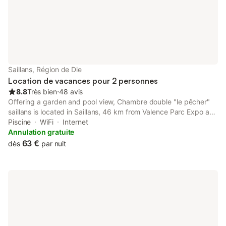
différentes activités
Saillans, Région de Die
Location de vacances pour 2 personnes
8.8
Très bien
⋅
48 avis
Offering a garden and pool view, Chambre double "le pêcher"
saillans is located in Saillans, 46 km from Valence Parc Expo and
25 km from Domaine de Sagnol Golf. This property offers
Piscine
WiFi
Internet
access to a terrace, free private parking and free WiFi.
Annulation gratuite
63 €
dès
par nuit