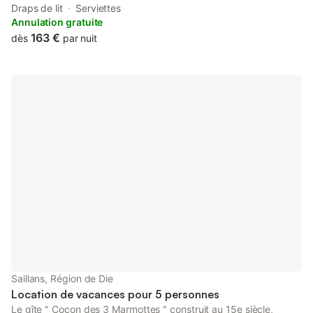
et des bords de la rivière Drôme .Plages accessibles à 2 min à
Draps de lit
Serviettes
pieds. Le village de Saillans propose de nombreux commerces
Annulation gratuite
de petits producteurs locaux et bio ainsi qu'une librairie !! Il y
163 €
dès
par nuit
fait bon vivre !!
Saillans, Région de Die
Location de vacances pour 5 personnes
Le gîte " Cocon des 3 Marmottes " construit au 15e siècle,