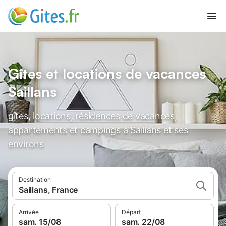
Gîtes et locations de vacances
Saillans
gîtes, locations, résidences de vacances,
appartements et campings à Saillans et ses
environs
Destination
Saillans, France
Arrivée
Départ
sam. 15/08
sam. 22/08