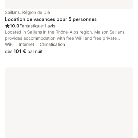
Saillans, Région de Die
Location de vacances pour 5 personnes
10.0
Fantastique
⋅
1 avis
Located in Saillans in the Rhône-Alps region, Maison Saillans
provides accommodation with free WiFi and free private
parking. The holiday home features a terrace, 1 bedroom, a
WiFi
Internet
Climatisation
living room and a well-equipped kitchen. A flat-screen TV is
101 €
dès
par nuit
provided.