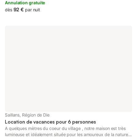
views, and is 45 km from Valence Parc Expo.
Annulation gratuite
92 €
dès
par nuit
Saillans, Région de Die
Location de vacances pour 6 personnes
A quelques mètres du coeur du village , notre maison est très
lumineuse et idéalement située pour les amoureux de la nature