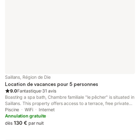
Saillans, Région de Die
Location de vacances pour 5 personnes
9.0
Fantastique
⋅
31 avis
Boasting a spa bath, Chambre familiale "le pêcher" is situated in
Saillans. This property offers access to a terrace, free private
parking and free WiFi. The bed and breakfast features a pool
Piscine
WiFi
Internet
with mountain views, spa facilities and a shared kitchen.
Annulation gratuite
130 €
dès
par nuit