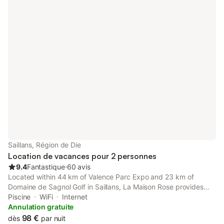
Saillans, Région de Die
Location de vacances pour 2 personnes
9.4
Fantastique
⋅
60 avis
Located within 44 km of Valence Parc Expo and 23 km of
Domaine de Sagnol Golf in Saillans, La Maison Rose provides
accommodation with seating area. This bed and breakfast
Piscine
WiFi
Internet
features a private pool, a garden and free private parking.
Annulation gratuite
98 €
dès
par nuit