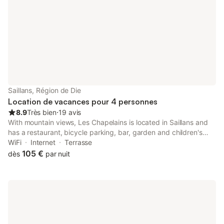
Saillans, Région de Die
Location de vacances pour 4 personnes
8.9
Très bien
⋅
19 avis
With mountain views, Les Chapelains is located in Saillans and
has a restaurant, bicycle parking, bar, garden and children's
playground. This property offers access to a terrace, table
WiFi
Internet
Terrasse
tennis, free private parking and free WiFi.
105 €
dès
par nuit