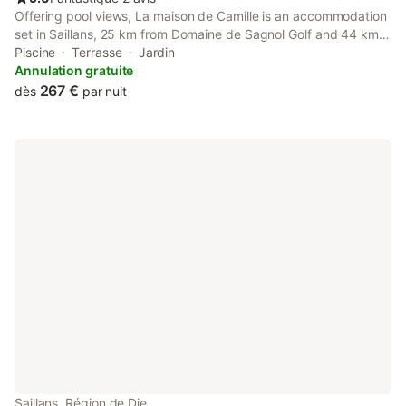
Offering pool views, La maison de Camille is an accommodation
set in Saillans, 25 km from Domaine de Sagnol Golf and 44 km
from Valence IUT. This holiday home has a private pool, a
Piscine
Terrasse
Jardin
garden and free private parking.
Annulation gratuite
267 €
dès
par nuit
Saillans, Région de Die