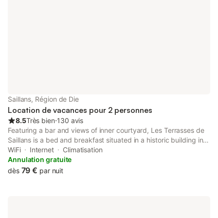
Saillans, Région de Die
Location de vacances pour 2 personnes
8.5
Très bien
⋅
130 avis
Featuring a bar and views of inner courtyard, Les Terrasses de
Saillans is a bed and breakfast situated in a historic building in
Saillans, 45 km from Valence Parc Expo.
WiFi
Internet
Climatisation
Annulation gratuite
79 €
dès
par nuit