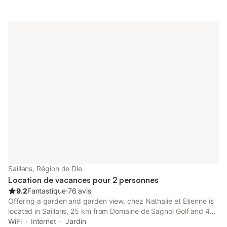
Saillans, Région de Die
Location de vacances pour 2 personnes
9.2
Fantastique
⋅
76 avis
Offering a garden and garden view, chez Nathalie et Etienne is
located in Saillans, 25 km from Domaine de Sagnol Golf and 43
km from Valence IUT. The property features mountain and river
WiFi
Internet
Jardin