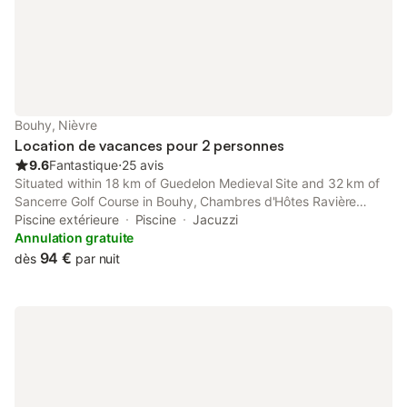
serviettes de toilette 
Bouhy, Nièvre
Location de vacances pour 2 personnes
9.6
Fantastique
⋅
25 avis
Situated within 18 km of Guedelon Medieval Site and 32 km of
Sancerre Golf Course in Bouhy, Chambres d'Hôtes Ravière
provides accommodation with seating area. This property offers
Piscine extérieure
Piscine
Jacuzzi
access to a terrace, table tennis, free private parking and free
Annulation gratuite
WiFi.
94 €
dès
par nuit