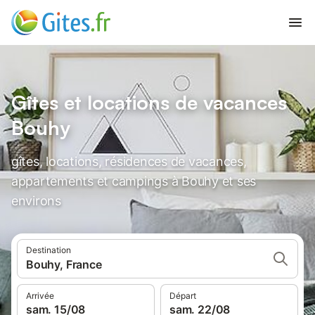
Gîtes et locations de vacances
Bouhy
gîtes, locations, résidences de vacances,
appartements et campings à Bouhy et ses
environs
Destination
Bouhy, France
Arrivée
Départ
sam. 15/08
sam. 22/08