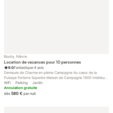
Bouhy, Nièvre
Location de vacances pour 10 personnes
9.0
Fantastique
⋅
4 avis
Demeure de Charme en pleine Campagne Au coeur de la
Puisaye Forterre Superbe Maison de Campagne 1900 Intérieur
soigné et plein de Charme Ayant conservé toute son
WiFi
Parking
Jardin
authenticité Nichée dans un jardin paysagé et arboricole Avec
Annulation gratuite
Piscine et Terrasse Si, comme nous, vous êtes passionnés de
580 €
dès
par nuit
belles pierres, de charme et d'authenticité, alors vous avez
frappé à la bonne porte ! Construite en 1898, la maison a
conservé toutes ses caractéristiques historiques qui en font son
charme : toiture ardoise, tomettes, carreaux de ciment, escalier