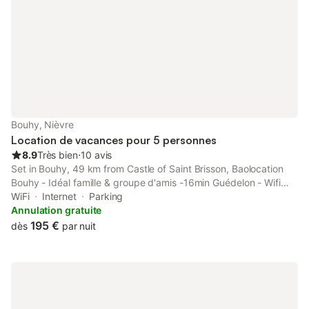
Bouhy, Nièvre
Location de vacances pour 5 personnes
8.9
Très bien
⋅
10 avis
Set in Bouhy, 49 km from Castle of Saint Brisson, Baolocation
Bouhy - Idéal famille & groupe d'amis -16min Guédelon - Wifi
offers recently renovated accommodation with free WiFi and a
WiFi
Internet
Parking
garden.
Annulation gratuite
195 €
dès
par nuit