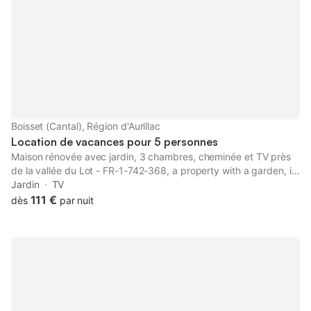
Boisset (Cantal), Région d'Aurillac
Location de vacances pour 5 personnes
Maison rénovée avec jardin, 3 chambres, cheminée et TV près
de la vallée du Lot - FR-1-742-368, a property with a garden, is
located in Boisset, 29 km from Aurillac Congress Centre, 20 km
Jardin
TV
from Haute Auvergne Golf Course, as well as 44 km from
111 €
dès
par nuit
Montal...