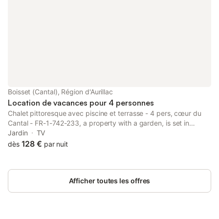
Boisset (Cantal), Région d'Aurillac
Location de vacances pour 4 personnes
Chalet pittoresque avec piscine et terrasse - 4 pers, cœur du
Cantal - FR-1-742-233, a property with a garden, is set in
Boisset, 30 km from Aurillac Congress Centre, 20 km from
Jardin
TV
Haute Auvergne Golf Course, as well as 48 km from Montal Golf
128 €
dès
par nuit
Club.
Afficher toutes les offres