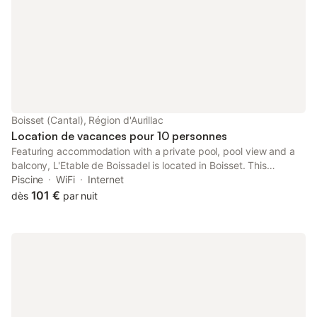
incontournables tels que Salers, le Puy
Mary, Co
Boisset (Cantal), Région d'Aurillac
Location de vacances pour 10 personnes
Featuring accommodation with a private pool, pool view and a
balcony, L'Etable de Boissadel is located in Boisset. This
recently renovated holiday home is located 27 km from Aurillac
Piscine
WiFi
Internet
train station and 28 km from Cantal Auvergne Stadium.
101 €
dès
par nuit