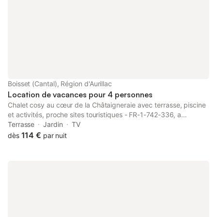
Boisset (Cantal), Région d'Aurillac
Location de vacances pour 4 personnes
Chalet cosy au cœur de la Châtaigneraie avec terrasse, piscine
et activités, proche sites touristiques - FR-1-742-336, a
property with a garden, is set in Boisset, 29 km from Cantal
Terrasse
Jardin
TV
Auvergne Stadium, 30 km from Aurillac Congress Centre, as
114 €
dès
par nuit
well as 20...