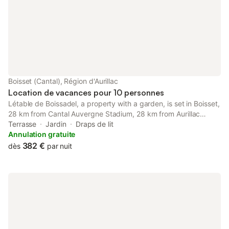
Boisset (Cantal), Région d'Aurillac
Location de vacances pour 10 personnes
Létable de Boissadel, a property with a garden, is set in Boisset,
28 km from Cantal Auvergne Stadium, 28 km from Aurillac
Congress Centre, as well as 19 km from Haute Auvergne Golf
Terrasse
Jardin
Draps de lit
Course.
Annulation gratuite
382 €
dès
par nuit