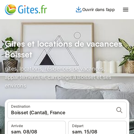
Ouvrir dans l’app
Gîtes et locations de vacances
Boisset
gîtes, locations, résidences de vacances,
appartements et campings à Boisset et ses
environs
Destination
Boisset (Cantal), France
Arrivée
Départ
sam. 08/08
sam. 15/08