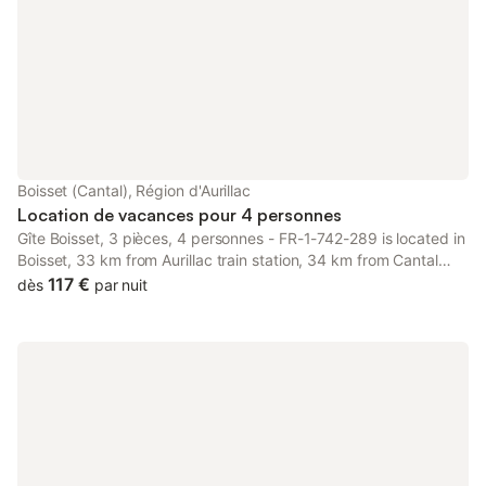
Boisset (Cantal), Région d'Aurillac
Location de vacances pour 4 personnes
Gîte Boisset, 3 pièces, 4 personnes - FR-1-742-289 is located in
Boisset, 33 km from Aurillac train station, 34 km from Cantal
Auvergne Stadium, and 34 km from Aurillac Congress Centre.
117 €
dès
par nuit
The property features garden views.