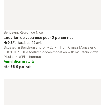
Bendejun, Région de Nice
Location de vacances pour 2 personnes
9.3
Fantastique
⋅
29 avis
Situated in Bendéjun and only 20 km from Cimiez Monastery,
LOUTHEPIECLA features accommodation with mountain views,
free WiFi and free private parking.
Piscine
WiFi
Internet
Annulation gratuite
66 €
dès
par nuit