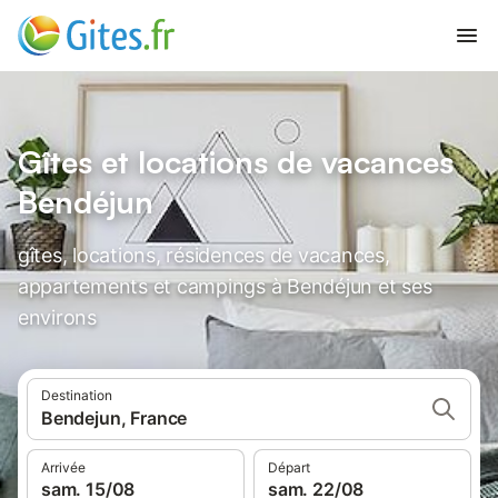
Gîtes et locations de vacances
Bendéjun
gîtes, locations, résidences de vacances,
appartements et campings à Bendéjun et ses
environs
Destination
Bendejun, France
Arrivée
Départ
sam. 15/08
sam. 22/08