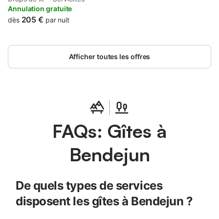
Vintimille ou Cannes!. Ou le var
Annulation gratuite
205 €
dès
par nuit
Afficher toutes les offres
FAQs: Gîtes à
Bendejun
De quels types de services
disposent les gîtes à Bendejun ?