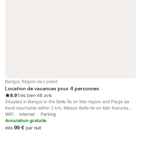
Bangor, Région de Lorient
Location de vacances pour 4 personnes
8.9
Très bien
⋅
48 avis
Situated in Bangor in the Belle Île en Mer region and Plage de
Kerel reachable within 3 km, Maison Belle-Ile en Mer features
accommodation with free WiFi, barbecue facilities, a garden and
WiFi
Internet
Parking
free private parking.
Annulation gratuite
99 €
dès
par nuit