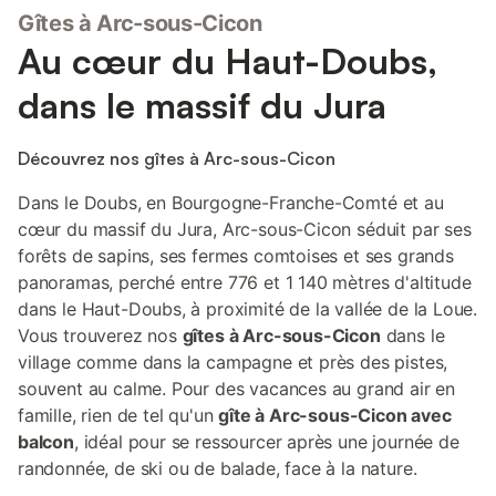
Pontarlier, 40 kms de Besançon, à 20 kms d'Ornans, 20 kms de
Gîtes à Arc-sous-Cicon
Morteau-Villers le Lac, 30kms du Lac Saint Point, 45 mns de
Neufchatel (Suisse) et 1h20 de Lausanne 4 superbes chambres
Au cœur du Haut-Doubs,
individuelles équipées ainsi: - 2 chambres avec lit de 140 - 2
chambres avec lit de 160, (une équipée d'un lit de 90, et la
dans le massif du Jura
seconde équipée de 2 lits gigognes de 90) Chaque chambre,
décorée au style typiquement montagnard, est équipée d'1 salle
de bain, avec douche, toilettes, sèche serviette et sèche
Découvrez nos gîtes à Arc-sous-Cicon
cheveux. Bref, rien ne manque pour votre futur séjour Possibilité
d'accéder à notre bain à remous 6 places (type jacuzzi) avec
Dans le Doubs, en Bourgogne-Franche-Comté et au
un supplément selon le nombre de pers (2 mini - 4 maxi) et la
cœur du massif du Jura, Arc-sous-Cicon séduit par ses
durée de la séance: - 1 heure
forêts de sapins, ses fermes comtoises et ses grands
panoramas, perché entre 776 et 1 140 mètres d'altitude
dans le Haut-Doubs, à proximité de la vallée de la Loue.
Vous trouverez nos
gîtes à Arc-sous-Cicon
dans le
village comme dans la campagne et près des pistes,
souvent au calme. Pour des vacances au grand air en
famille, rien de tel qu'un
gîte à Arc-sous-Cicon avec
balcon
, idéal pour se ressourcer après une journée de
randonnée, de ski ou de balade, face à la nature.