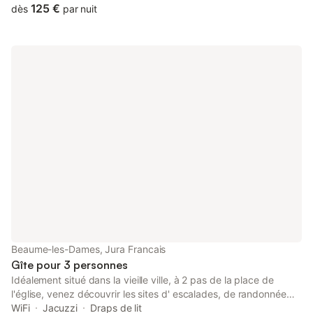
125 €
dès
par nuit
Beaume-les-Dames, Jura Francais
Gîte pour 3 personnes
Idéalement situé dans la vieille ville, à 2 pas de la place de
l'église, venez découvrir les sites d' escalades, de randonnée
dans la vallée ou simplement respirer le grand air de la
WiFi
Jacuzzi
Draps de lit