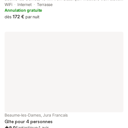
and 45 km from Besancon Viotte Train Station. This property
WiFi
Internet
Terrasse
offers access to a terrace and free private parking.
Annulation gratuite
172 €
dès
par nuit
Beaume-les-Dames, Jura Francais
Gîte pour 4 personnes
9.0
Fantastique
⋅
1 avis