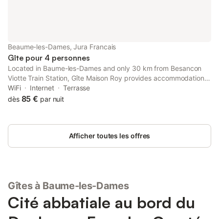
Beaume-les-Dames, Jura Francais
Gîte pour 4 personnes
Located in Baume-les-Dames and only 30 km from Besancon
Viotte Train Station, Gîte Maison Roy provides accommodation
with river views, free WiFi and free private parking. Situated 35
WiFi
Internet
Terrasse
km from Micropolis, the property features a garden.
85 €
dès
par nuit
Afficher toutes les offres
Gîtes à Baume-les-Dames
Cité abbatiale au bord du