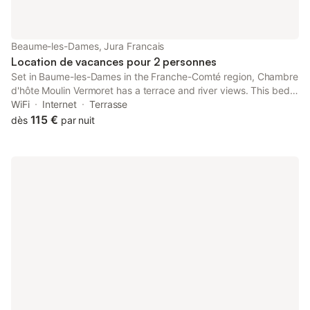
Beaume-les-Dames, Jura Francais
Location de vacances pour 2 personnes
Set in Baume-les-Dames in the Franche-Comté region, Chambre
d'hôte Moulin Vermoret has a terrace and river views. This bed
and breakfast offers accommodation with a balcony. The bed
WiFi
Internet
Terrasse
and breakfast is fitted with a flat-screen TV.
115 €
dès
par nuit