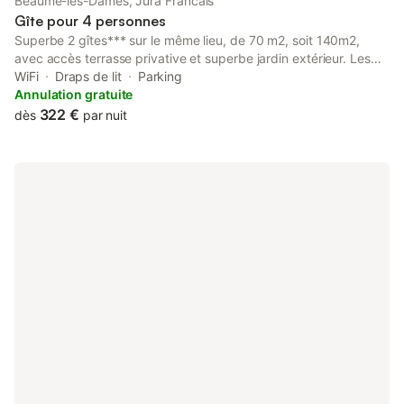
Beaume-les-Dames, Jura Francais
Gîte pour 4 personnes
Superbe 2 gîtes*** sur le même lieu, de 70 m2, soit 140m2,
avec accès terrasse privative et superbe jardin extérieur. Les
clients sont ravis et les photo parlent d'elles même. Profitez en
WiFi
Draps de lit
Parking
pour vous ressourcer en famille ! L'idéal pour la famille.
Annulation gratuite
322 €
dès
par nuit