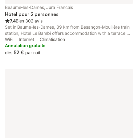
Beaume-les-Dames, Jura Francais
Hôtel pour 2 personnes
7.4
Bien
⋅
302 avis
Set in Baume-les-Dames, 39 km from Besançon-Mouillère train
station, Hôtel Le Bambi offers accommodation with a terrace,
free private parking, a restaurant and a bar.
WiFi
Internet
Climatisation
Annulation gratuite
52 €
dès
par nuit