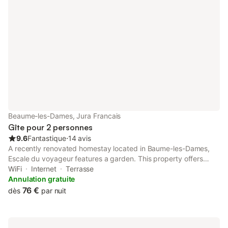
Beaume-les-Dames, Jura Francais
Gîte pour 2 personnes
9.6
Fantastique
⋅
14 avis
A recently renovated homestay located in Baume-les-Dames,
Escale du voyageur features a garden. This property offers
access to a terrace, free private parking and free WiFi.
WiFi
Internet
Terrasse
Annulation gratuite
76 €
dès
par nuit