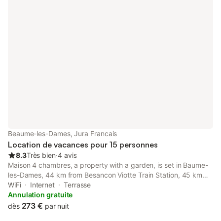
Beaume-les-Dames, Jura Francais
Location de vacances pour 15 personnes
8.3
Très bien
⋅
4 avis
Maison 4 chambres, a property with a garden, is set in Baume-
les-Dames, 44 km from Besancon Viotte Train Station, 45 km
from Besançon Franche-Comté TGV train station, as well as 47
WiFi
Internet
Terrasse
km from Micropolis.
Annulation gratuite
273 €
dès
par nuit