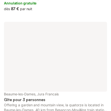
campagne française.
Annulation gratuite
87 €
dès
par nuit
Beaume-les-Dames, Jura Francais
Gîte pour 3 personnes
Offering a garden and mountain view, la quatorze is located in
Baume-les-Dames, 40 km from Besançon-Mouillère train station