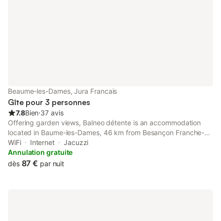
Beaume-les-Dames, Jura Francais
Gîte pour 3 personnes
7.8
Bien
⋅
37 avis
Offering garden views, Balneo détente is an accommodation
located in Baume-les-Dames, 46 km from Besançon Franche-
Comté TGV train station and 48 km from Micropolis.
WiFi
Internet
Jacuzzi
Annulation gratuite
87 €
dès
par nuit