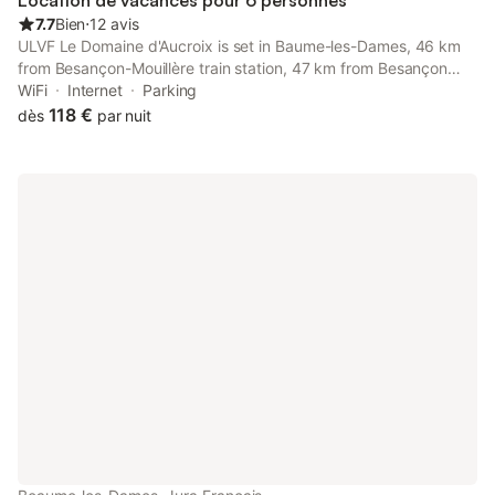
Location de vacances pour 6 personnes
7.7
Bien
⋅
12 avis
ULVF Le Domaine d'Aucroix is set in Baume-les-Dames, 46 km
from Besançon-Mouillère train station, 47 km from Besançon
Franche-Comté TGV train station, and 49 km from Micropolis.
WiFi
Internet
Parking
118 €
dès
par nuit