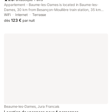
Appartement - Baume-les-Dames is located in Baume-les-
Dames, 30 km from Besançon-Mouillère train station, 35 km
from Micropolis, and 46 km from Besançon Franche-Comté TGV
WiFi
Internet
Terrasse
train station.
123 €
dès
par nuit
Beaume-les-Dames, Jura Francais