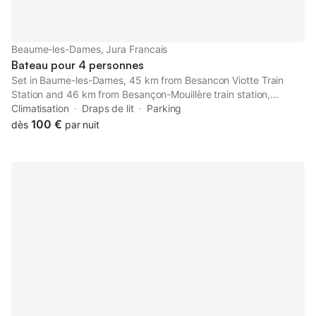
Beaume-les-Dames, Jura Francais
Bateau pour 4 personnes
Set in Baume-les-Dames, 45 km from Besancon Viotte Train
Station and 46 km from Besançon-Mouillère train station,
Bateau Le Chassane offers air conditioning.
Climatisation
Draps de lit
Parking
100 €
dès
par nuit