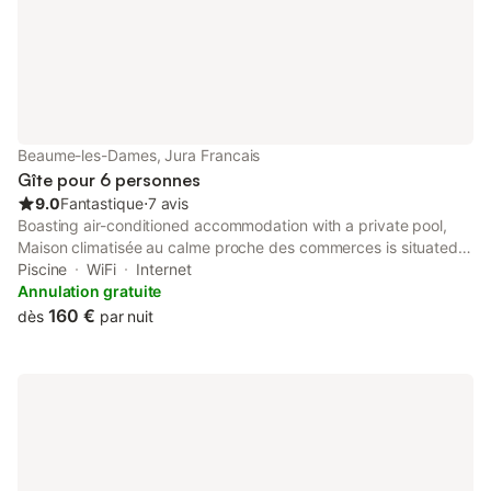
Beaume-les-Dames, Jura Francais
Gîte pour 6 personnes
9.0
Fantastique
⋅
7 avis
Boasting air-conditioned accommodation with a private pool,
Maison climatisée au calme proche des commerces is situated
in Baume-les-Dames. This property offers access to a balcony,
Piscine
WiFi
Internet
free private parking and free WiFi.
Annulation gratuite
160 €
dès
par nuit