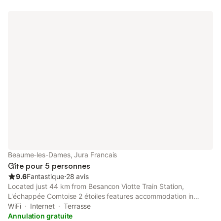
Beaume-les-Dames, Jura Francais
Gîte pour 5 personnes
9.6
Fantastique
⋅
28 avis
Located just 44 km from Besancon Viotte Train Station,
L'échappée Comtoise 2 étoiles features accommodation in
Baume-les-Dames with access to a garden, barbecue facilities,
WiFi
Internet
Terrasse
as well as private check-in and check-out.
Annulation gratuite