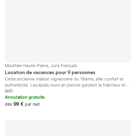
Mouthier-Haute-Pierre, Jura Francais
Location de vacances pour 9 personnes
Cette ancienne maison vigneronne du 18ème, allie confort et
authenticité. Les épais murs en pierres gardent la fraîcheur et
les chambres spacieuses vous offrent des nuits calmes et
WiFi
reposantes ; les petits déjeuners copieux vous préparent pour
Annulation gratuite
des journées aventurières. La maîtresse de maison vous
99 €
dès
par nuit
conseille et vous aide à organiser votre séjour afin de profiter au
mieux des paysages exceptionnels, des sites culturels comme
le Prieuré (en face de la maison) avec son musée des peintres
franc-comtois, ses jardins et son architecture. Le Pôle Courbet,
les Salines, les Moulins sous-terrains et bien d'autres encore