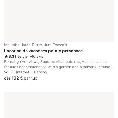
et voir offre spéciale
Mouthier-Haute-Pierre, Jura Francais
Location de vacances pour 6 personnes
8.3
Très bien
⋅
46 avis
Boasting river views, Superbe villa apaisante, vue sur la loue
features accommodation with a garden and a balcony, around
37 km from Saint-Point Lake. This beachfront property offers
WiFi
Internet
Parking
access to a terrace, free private parking and free WiFi.
102 €
dès
par nuit