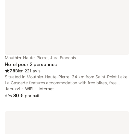
Mouthier-Haute-Pierre, Jura Francais
Hôtel pour 2 personnes
7.8
Bien
⋅
221 avis
Situated in Mouthier-Haute-Pierre, 34 km from Saint-Point Lake,
La Cascade features accommodation with free bikes, free
private parking, a terrace and a restaurant.
Jacuzzi
WiFi
Internet
80 €
dès
par nuit