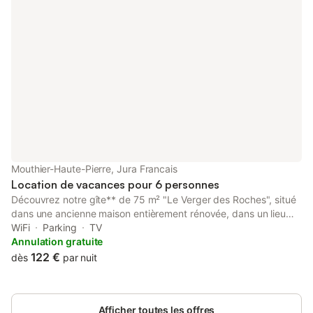
Mouthier-Haute-Pierre, Jura Francais
Location de vacances pour 6 personnes
Découvrez notre gîte** de 75 m² "Le Verger des Roches", situé
dans une ancienne maison entièrement rénovée, dans un lieu
calme et champêtre au cœur du village de Mouthier-Haute-
WiFi
Parking
TV
Pierre. A 20 min de Pontarlier, 15 min d'Ornans et 35 min de
Annulation gratuite
Besançon. Au calme, dans une impasse sans circulation, entouré
122 €
dès
par nuit
d'un verger certifié bio avec vue imprenable sur les Roches de
la Haute Vallée. Place de parking privée. Terrasse couverte pour
vos repas en extérieur. Le village dispose de toutes les
Afficher toutes les offres
commodités (épicerie boulangerie, services, musée, restaurants,