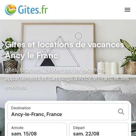
Gîtes et locations de vacances
Ancy le Franc
gîtes, locations, résidences de vacances,
appartements et campings à Ancy le Franc et ses
environs
Destination
Ancy-le-Franc, France
Arrivée
Départ
sam. 15/08
sam. 22/08