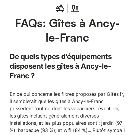
française. Classé aux Monuments Historiques, le château d'Ancy
le Franc, représentatif de l’art de vivre de la Renaissance, est
sans autre exemple en France. ENVIRONNEMENT : Les «
FAQs: Gîtes à Ancy-
incontournables » : * La mystérieuse Fosse Dionne de Tonnerre
* L'Abbaye de Fontenay, plus ancienne abbaye cistercienne
conservée et classée au Patrimoine Mondial de l'UNESCO * La
le-Franc
Basilique et la Colline de Vézelay, tous deux classés au
Patrimoine Mondial de l’UNESCO, * Le Château de Guédelon,
construction en direct d'un château fort avec les techniques du
De quels types d'équipements
13ème siècle, * Les Forges de Buffon : classées aux Monuments
Historiques, elles sont le témoin du génie scientifique du siècle
disposent les gîtes à Ancy-le-
des Lumières
Franc ?
En ce qui concerne les filtres proposés par Gites.fr,
il semblerait que les gîtes à Ancy-le-Franc
possèdent tout ce dont les vacanciers rêvent. Ici,
les gîtes incluent généralement diverses
installations, et les plus populaires sont : jardin (97
%), barbecue (93 %), et wifi (84 %)... Plutôt sympa !