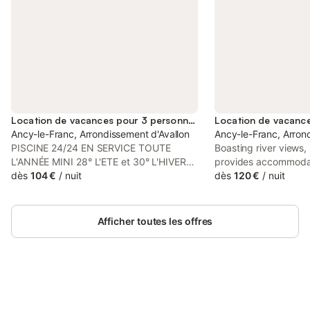
Location de vacances pour 3 personnes
Ancy-le-Franc, Arrondissement d'Avallon
Ancy-le-Franc, Arron
PISCINE 24/24 EN SERVICE TOUTE
Boasting river views,
L'ANNÉE MINI 28° L'ETE et 30° L'HIVER
provides accommodat
PRIVATIVE POUR LE GITE ET SANS VIS-
dès
104 €
/
nuit
a bar and a shared l
dès
120 €
/
nuit
A-VIS. Identifiés 4 épis par les Gîtes de
from MuséoParc Alési
France, "LES MOINILLONS", de part leur
offers access to a te
cadre et leur environnement sont un
private parking.
Afficher toutes les offres
endroit idéal pour vos séjours en famille,
en couple ou entre amis. Didier et
Pascale seront heureux de vous accueillir
! TOUT PRES : A 5 mn à pieds de la
rivière l'Armançon (Pêche, baignade -
tables de pique-nique). A 5 mn à pieds
Connectez-vous et économisez
Se connecter