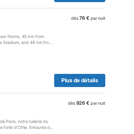
oubles, 4 SDB et WC,
e 38 couchages ! Entièrement
niveau de confort. Spa avec
76 €
dès
par nuit
 bain Deux vastes cuisines
 En pleine nature, en lisière
s. Possibilités de
ve-sur-Yonne, 45 km from
maux de la forêt (chevreuils,
s Stadium, and 46 km from
s avec des produits
sibilité de réaliser des
Plus de détails
926 €
dès
par nuit
e Paris, notre tuilerie du
de forêt d'Othe. Entourés de
allée, le lieu est propice à