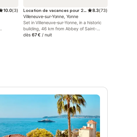
10.0
(
3
)
Location de vacances pour 2 personnes
8.3
(
73
)
Villeneuve-sur-Yonne, Yonne
Set in Villeneuve-sur-Yonne, in a historic
building, 46 km from Abbey of Saint-
iday
Germain d'Auxerre, Les 3 roses is a bed
dès
67 €
/
nuit
 a
and breakfast with a garden and shared
hroughout
lounge. It is situated 46 km from Auxerre
-Germain
Clock Tower and offers a shared kitchen.