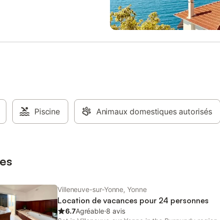
z des espaces de vie lumineux et
 parfaitement conçus pour des
 de groupe. Le salon est équipé
apé confortable et d'une
 à écran plat, invitant à la
près une journée pleine
és. La cuisine ouverte est équipée
ls modernes et de tous les
s nécessaires pour préparer de
 repas. Chambres et Salles de
 1ère chambre : 1 lit double avec
bain attenante (douche et
Piscine
Animaux domestiques autorisés
) • 2ème chambre : 1 lit double + 2
les • 3ème chambre : 1 lit double
 de bain supplémentaire : douche
es. Lieux d'intérêts aux alentours :
es
Villeneuve-sur-Yonne, Yonne
Location de vacances pour 24 personnes
6.7
Agréable
⋅
8 avis