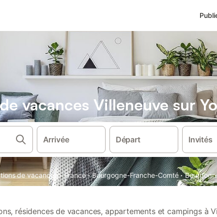
Publi
s de vacances Villeneuve sur Y
Arrivée
Départ
Invités
·
·
·
cations de vacances
France
Bourgogne-Franche-Comté
Bourgogn
tions, résidences de vacances, appartements et campings à Vi