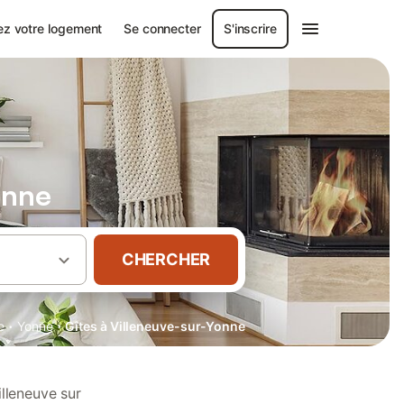
ez votre logement
Se connecter
S'inscrire
onne
CHERCHER
·
·
e
Yonne
Gîtes à Villeneuve-sur-Yonne
lleneuve sur