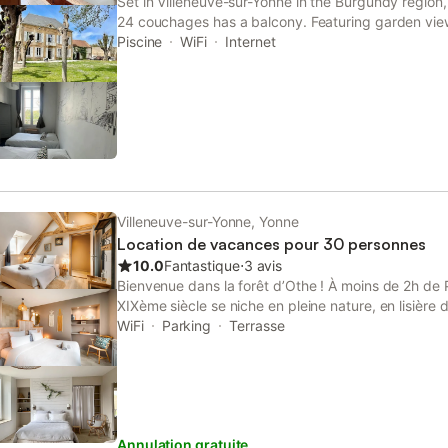
Set in Villeneuve-sur-Yonne in the Burgundy regio
24 couchages has a balcony. Featuring garden vie
pool, this holiday home also provides guests with fr
Piscine
WiFi
Internet
Villeneuve-sur-Yonne, Yonne
Location de vacances pour 30 personnes
10.0
Fantastique
⋅
3 avis
Bienvenue dans la forêt d’Othe ! À moins de 2h de Pa
XIXème siècle se niche en pleine nature, en lisière 
de prairies, offrant une vue dégagée sur la vallée, le
WiFi
Parking
Terrasse
sérénité et offre le cadre idéal d’un temps de resso
de groupe ou en séminaire. Les deux bâtiments qui
entièrement rénovés avec soin et dans un souci de
vous offrons la possibilité de louer deux magnifiq
une capacité totale de 30 personnes. Nous avons
Annulation gratuite
supplémentaires dans 4 tiny house en bois au confor