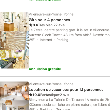
des gîtes dans la prairie adjacente (4 chambres d
kitchenettes et terrasses privées). Soit un total d
rénovée avec des matériaux de qualité, excellent 
Villeneuve-sur-Yonne, Yonne
un hammam, Toutes les chambres avec une salle de
Gîte pour 4 personnes
familiales Forte isolation acoustique entre les pièces
8.6
Très bien
⋅
22 avis
de forêt, entourée d’arbres majestueux et de prairie
Le Zeste, centre parking gratuit is set in Villeneu
randonnées sur le site Possibilité d’observer les ani
Auxerre Clock Tower, 48 km from Abbé-Deschamp
écureuils, renards, blaireaux...) Possibilité de repa
Auxerre Train Station.
WiFi
Internet
Parking
biologiques et locaux. Nous offrons également la pos
séances de Yoga et d’autres
Annulation gratuite
Villeneuve-sur-Yonne, Yonne
Location de vacances pour 13 personnes
10.0
Fantastique
⋅
2 avis
Bienvenue à La Tuilerie De Talouan ! A moins de 2h d
XIXème siècle se niche en pleine nature, en lisière 
bois et de prairies, offrant une vue dégagée sur la v
WiFi
Parking
Terrasse