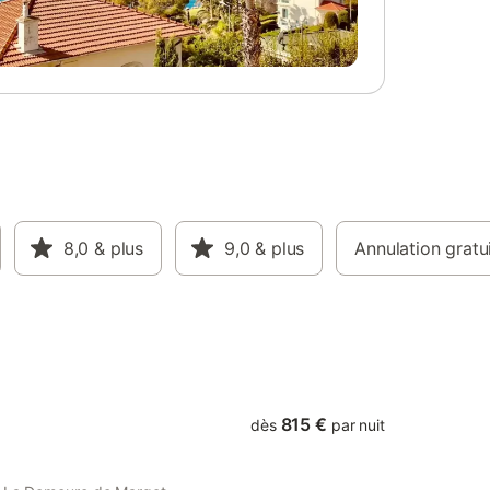
8,0
& plus
9,0
& plus
Annulation gratu
815 €
dès
par nuit