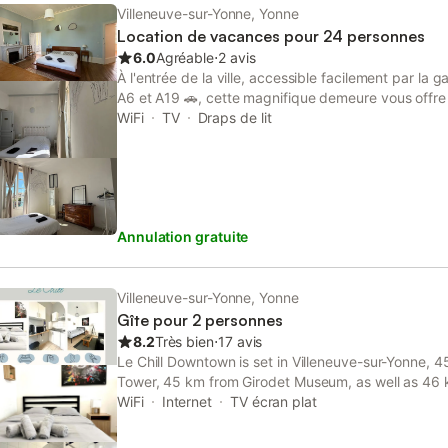
Villeneuve-sur-Yonne, Yonne
Location de vacances pour 24 personnes
6.0
Agréable
⋅
2 avis
À l'entrée de la ville, accessible facilement par la 
A6 et A19 🚗, cette magnifique demeure vous offre t
que vous recherchez. Que ce soit pour un mariage 
WiFi
TV
Draps de lit
baptême, un EVJF ou EVG 🎉, nous vous proposons
mesure ou clé en main, adaptés à vos envies. Le 
exceptionnel pour un séjour inoubliable 🏡 Grande
arboré ☀️ Terrasse spacieuse pour profiter des be
intérieurs élégants et chaleureux 🌟 Découvrez un l
Annulation gratuite
idéalement situé à Villeneuve-sur-Yonne, à proximit
touristiques et des commodités. Un cadre parfait po
événement ! 🎉 Un cadre extérieur enchanteur 🌳 : 
jardin arboré 🌸 et de la terrasse 🌞, véritables es
Villeneuve-sur-Yonne, Yonne
partager des moments inoubliables en famille, entr
Gîte pour 2 personnes
invités. Petit tour de cette magnifique demeure 🏰
8.2
Très bien
⋅
17 avis
couchages) 🛏️ :2 canapés convertibles Grande en
Le Chill Downtown is set in Villeneuve-sur-Yonne, 
splendide escalier. Un bureau privé 🖥️, idéal pour 
Tower, 45 km from Girodet Museum, as well as 46 
d’intimité (accès réservé). Un salon spacieux avec
station.
WiFi
Internet
TV écran plat
🛋️ pour un confort optimal. Une cuisine équipée 🍴, 
qu’une deuxième salle à manger pour plus de convi