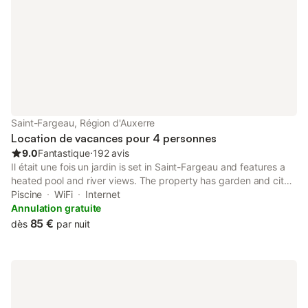
Saint-Fargeau, Région d'Auxerre
Location de vacances pour 4 personnes
9.0
Fantastique
⋅
192 avis
Il était une fois un jardin is set in Saint-Fargeau and features a
heated pool and river views. The property has garden and city
views, and is 42 km from Chateau de Gien.
Piscine
WiFi
Internet
Annulation gratuite
85 €
dès
par nuit