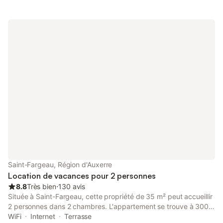
Saint-Fargeau, Région d'Auxerre
Location de vacances pour 2 personnes
8.8
Très bien
⋅
130 avis
Située à Saint-Fargeau, cette propriété de 35 m² peut accueillir
2 personnes dans 2 chambres. L'appartement se trouve à 300
m du centre-ville et du site de Saint-Fargeau, constituant un
WiFi
Internet
Terrasse