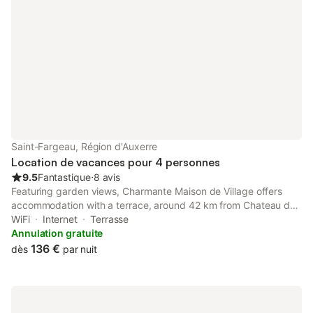
Saint-Fargeau, Région d'Auxerre
Location de vacances pour 4 personnes
9.5
Fantastique
⋅
8 avis
Featuring garden views, Charmante Maison de Village offers
accommodation with a terrace, around 42 km from Chateau de
Gien. Both free WiFi and parking on-site are available at the
WiFi
Internet
Terrasse
holiday home free of charge.
Annulation gratuite
136 €
dès
par nuit