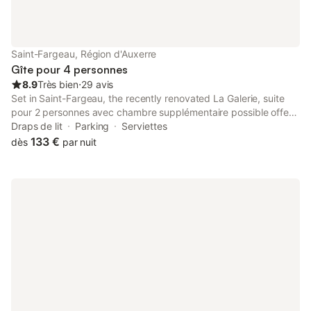
(supplément selon consommation). Accès à l'espace sport et
sauna en option (tarifs sur demande)
Saint-Fargeau, Région d'Auxerre
Gîte pour 4 personnes
8.9
Très bien
⋅
29 avis
Set in Saint-Fargeau, the recently renovated La Galerie, suite
pour 2 personnes avec chambre supplémentaire possible offers
accommodation 42 km from Chateau de Gien and 44 km from
Draps de lit
Parking
Serviettes
Auxerre Clock Tower.
133 €
dès
par nuit