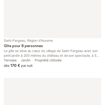
Saint-Fargeau, Région d'Auxerre
Gîte pour 8 personnes
Le gîte se situe au cœur du village de Saint-Fargeau avec son
petit jardin à 200 mètres du château et de son spectacle, à 5
minutes du lac du Bourdon et à 10 minutes du chantier médiéval
Terrasse
Jardin
Propriété clôturée
de Guédelon. Description du gîte : Rez-de-chaussée : pièce à
170 €
dès
par nuit
vivre avec coin salon, salle à manger, cuisine, WC et buanderie
Étage : - une chambre comprenant 1 lit double et 1 lit simple -
une seconde chambre avec 1 lit double - une troisième chambre
comprenant 2 lits superposés et 1 lit simple - salle de bain/WC
avec douche et lavabo. Le linge de lit et les serviettes sont
fournis. Possibilité lit bébé. Animaux acceptés. Rue calme.
Commerces à proximité. Facilité de parking.