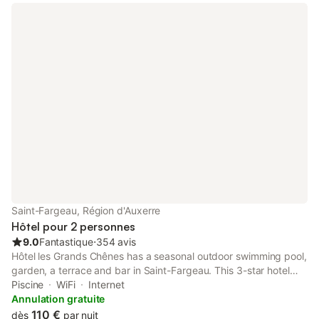
Saint-Fargeau, Région d'Auxerre
Hôtel pour 2 personnes
9.0
Fantastique
⋅
354 avis
Hôtel les Grands Chênes has a seasonal outdoor swimming pool,
garden, a terrace and bar in Saint-Fargeau. This 3-star hotel
offers free WiFi. The hotel features family rooms.
Piscine
WiFi
Internet
Annulation gratuite
110 €
dès
par nuit