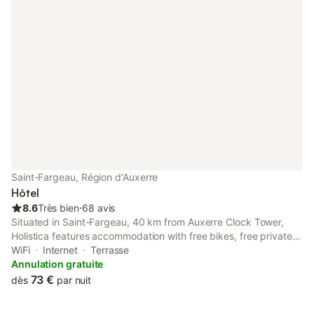
Saint-Fargeau, Région d'Auxerre
Hôtel
8.6
Très bien
⋅
68 avis
Situated in Saint-Fargeau, 40 km from Auxerre Clock Tower,
Holistica features accommodation with free bikes, free private
parking, a garden and a shared lounge.
WiFi
Internet
Terrasse
Annulation gratuite
73 €
dès
par nuit