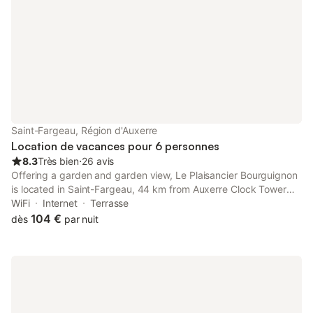
Saint-Fargeau, Région d'Auxerre
Location de vacances pour 6 personnes
8.3
Très bien
⋅
26 avis
Offering a garden and garden view, Le Plaisancier Bourguignon
is located in Saint-Fargeau, 44 km from Auxerre Clock Tower
and 45 km from Abbey of Saint-Germain d'Auxerre. This
WiFi
Internet
Terrasse
property offers access to a patio, free private parking and free
104 €
dès
par nuit
WiFi.