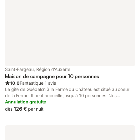
Saint-Fargeau, Région d'Auxerre
Maison de campagne pour 10 personnes
10.0
Fantastique
⋅
1 avis
Le gîte de Guédelon à la Ferme du Château est situé au coeur
de la Ferme. Il peut accueillir jusqu'à 10 personnes. Nos
hébergements sont disponibles à partir de 17h et doivent être
Annulation gratuite
libérés avant 11h. Toutefois, vous pouvez profiter des
126 €
dès
par nuit
infrastructures de la ferme dès 10h lors des périodes
d'ouverture au public. Un gîte pratique et convivial. A votre
disposition : - Grande grange éclairée avec cheminée pour faire
des grillades, - Cuisine entièrement équipée (frigo, plaques,
four, vaisselle), - Grande salle commune, chaine hifi, télévision, -