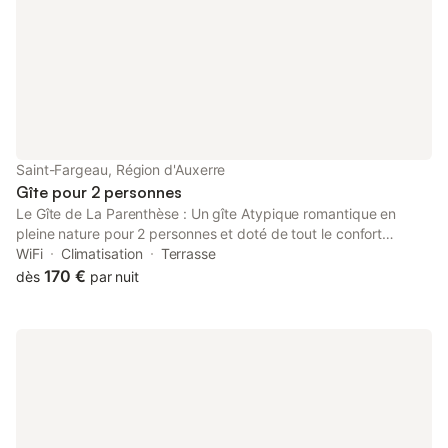
trésors gastronomiques de notre
Saint-Fargeau, Région d'Auxerre
Gîte pour 2 personnes
Le Gîte de La Parenthèse : Un gîte Atypique romantique en
pleine nature pour 2 personnes et doté de tout le confort
nécessaire pour passer un séjour d’exception. Alliant modernité
WiFi
Climatisation
Terrasse
et authenticité, ce lieu chaleureux et décontracté vous séduira
170 €
dès
par nuit
tant pour son intérieur que par la vue extérieur. Son SPA
thérapeutique chauffé toute l'année et son SAUNA traditionnel
au bois , apporte la touche de détente ultime au milieu d'une
nature reposante. Alors n'hésitez plus! La parenthèse vous
attend pour une pause détente bien être.