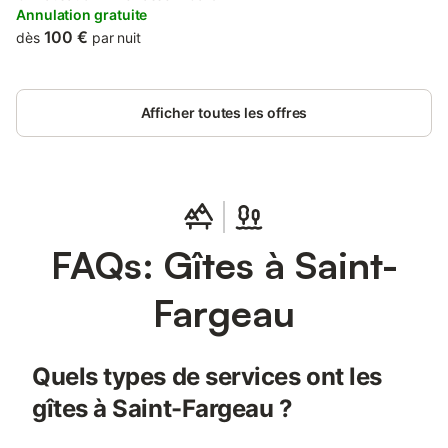
property is non-smoking and is set 43 km from Auxerre Clock...
Annulation gratuite
100 €
dès
par nuit
Afficher toutes les offres
FAQs: Gîtes à Saint-
Fargeau
Quels types de services ont les
gîtes à Saint-Fargeau ?