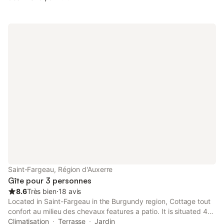
Saint-Fargeau, Région d'Auxerre
Gîte pour 3 personnes
8.6
Très bien
⋅
18 avis
Located in Saint-Fargeau in the Burgundy region, Cottage tout
confort au milieu des chevaux features a patio. It is situated 43
km from Chateau de Gien and offers a shared kitchen. The
Climatisation
Terrasse
Jardin