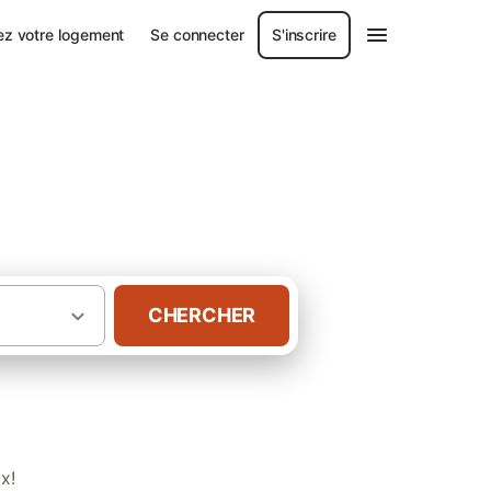
ez votre logement
Se connecter
S'inscrire
oir
CHERCHER
·
·
quitaine
Dordogne
Gîtes Périgord Noir
x!