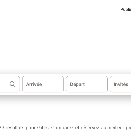
Publi
s de vacances dans Périgord N
Arrivée
Départ
Invités
·
·
·
·
ce
Sud de la France
Sud Ouest de France
Nouvelle-Aquitaine
A
23 résultats pour Gîtes. Comparez et réservez au meilleur pri