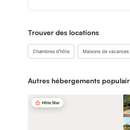
par semai
location)
couchage
voyagez 
proposon
Gîte Rach
Trouver des locations
Jean-Pier
sont situ
autres l
Chambres d’hôte
Maisons de vacances
loués co
supplémen
principau
et offren
Autres hébergements populair
Hôte Star