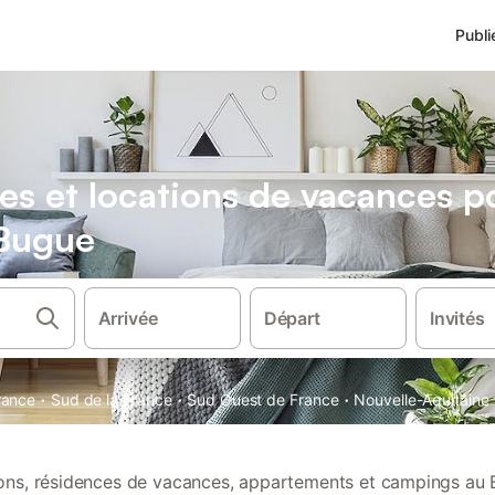
Publi
es et locations de vacances 
 Bugue
Arrivée
Départ
Invités
·
·
·
rance
Sud de la France
Sud Ouest de France
Nouvelle-Aquitaine
tions, résidences de vacances, appartements et campings au 