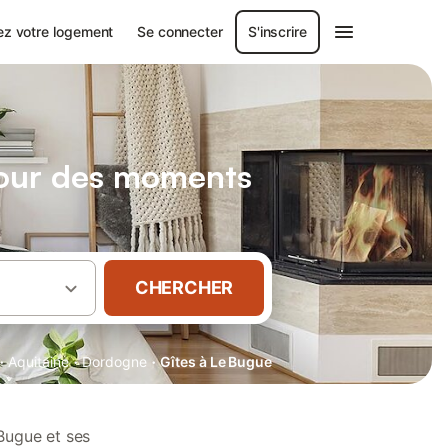
ez votre logement
Se connecter
S'inscrire
pour des moments
CHERCHER
·
·
·
Aquitaine
Dordogne
Gîtes à Le Bugue
Bugue et ses