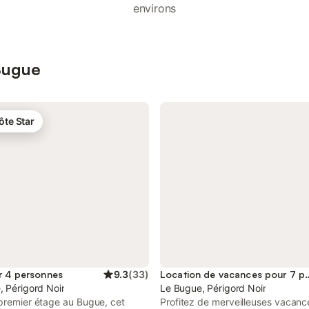
environs
 Bugue
ôte Star
r 4 personnes
9.3
(
33
)
Location de vacances 
, Périgord Noir
Le Bugue, Périgord Noir
 premier étage au Bugue, cet
Profitez de merveilleuses vacan