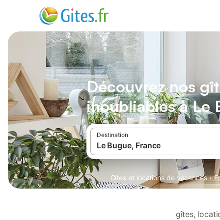
Découvrez nos gît
inoubliables à Le
Destination
·
Gîtes et locations de vacances
F
gîtes, loca