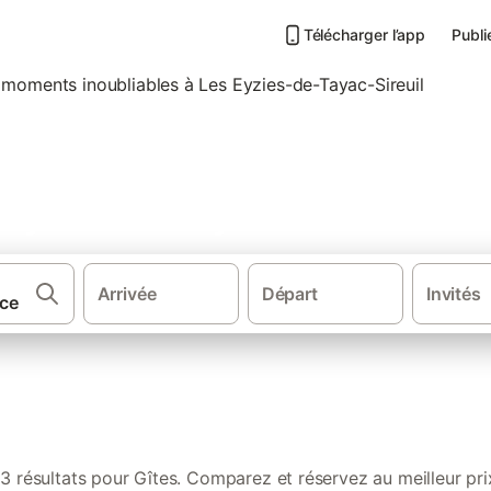
Télécharger l’app
Publi
es et locations de vacances 
 Eyzies-de-Tayac-Sireuil
Arrivée
Départ
Invités
·
·
·
Sud de la France
Sud Ouest de France
Nouvelle-Aquitaine
Aquit
3 résultats pour Gîtes. Comparez et réservez au meilleur pri