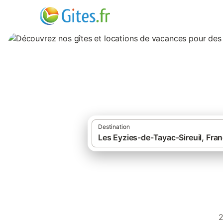
Découvrez nos gît
inoubliables à Les
Destination
·
·
Gîtes et locations de vacances
France
Gîtes à Les Eyzies-de-Tayac-Sireuil
2