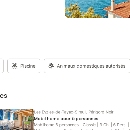
- Prix par animal: Prix non connu 
chiens considérés par le législate
comme dangereux (catégories 1 e
seront pas acceptés. Information
d'arrivée - Heure d'arrivée: À part
17:00 - Heure de départ: Jusqu'à
Merci de prévenir en cas d'arrivé
: +33(0)5 53 07 03 69 - Numéro
téléphone: +33(0)5 53 07 03 69 
frais supplémentaires - Taxe de s
incluse - Taxe de séjour: - Éco-
Piscine
Animaux domestiques autorisés
participation (à payer sur place):
de prévoir un moyen de paiement
caution ainsi que la taxe de séjou
à régler sur place. À seulement 
mètres du centre des Eyzies et à
es
vingtaine de kilomètr
Les Eyzies-de-Tayac-Sireuil, Périgord Noir
Mobil home pour 6 personnes
Mobilhome 6 personnes - Classic | 3 Ch. | 6 Pers. |