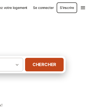
ez votre logement
Se connecter
S'inscrire
pour des moments
CHERCHER
·
·
aine
Dordogne
x!