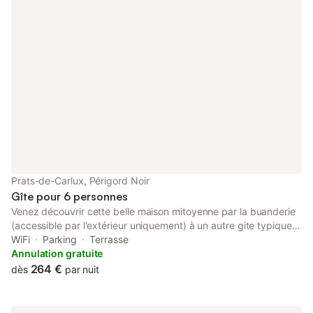
Prats-de-Carlux, Périgord Noir
Gîte pour 6 personnes
Venez découvrir cette belle maison mitoyenne par la buanderie
(accessible par l'extérieur uniquement) à un autre gite typique
eu cœur du Périgord noir. Chaque gîte dispose de son espace
WiFi
Parking
Terrasse
avec piscine privée. Au rez de chaussée, vous disposez d'une
Annulation gratuite
pièce principale, avec une cuisine intégrée équipée, un salon
264 €
dès
par nuit
avec connexion WIFI, TV, un espace salle à manger, d'une
première chambre avec lit de 160x200 cm et salle d'eau
privative (douche à l'italienne) et de wc indépendants . L'étage