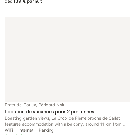
Gîte chaleureux dans un hameau typique, tranquillité garantie,
139 €
dès
par nuit
jardin agréable avec sa piscine et sa plage en bois. Transats et
barbecue à disposition. Chemin pour promenade et jogging en
pleine nature à 50 m.
Prats-de-Carlux, Périgord Noir
Location de vacances pour 2 personnes
Boasting garden views, La Croix de Pierre proche de Sarlat
features accommodation with a balcony, around 11 km from
Sarlat-la-Canéda Train Station. This property offers access to a
WiFi
Internet
Parking