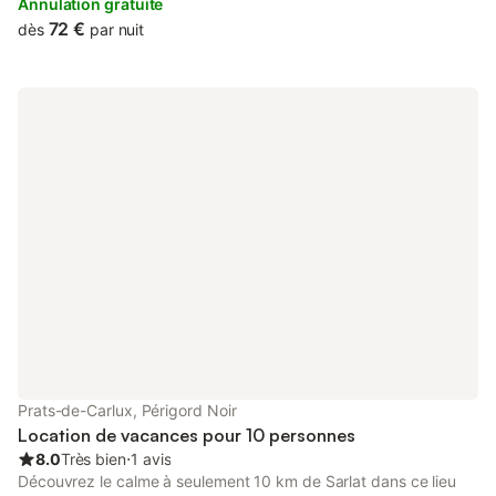
terrace, free private parking and free WiFi.
Annulation gratuite
72 €
dès
par nuit
Prats-de-Carlux, Périgord Noir
Location de vacances pour 10 personnes
8.0
Très bien
⋅
1 avis
Découvrez le calme à seulement 10 km de Sarlat dans ce lieu