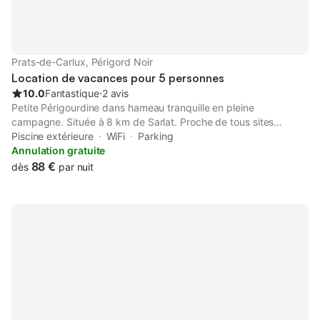
Chambre avec un lit 140x190, chevets et armoire. *Salle de
bain avec 2 vasques, une douche, trousse de premier secours.
*Toilette séparée. *Buanderie avec lave linge, fer et table à
repasser, étendoir. *Une terrasse avec salon de jardin, bains de
Prats-de-Carlux, Périgord Noir
soleil et barbecue. *Garage pour entreposer vélos, coffre de
Location de vacances pour 5 personnes
10.0
Fantastique
⋅
2 avis
Petite Périgourdine dans hameau tranquille en pleine
campagne. Située à 8 km de Sarlat. Proche de tous sites
touristiques du Périgord Noir et du Lot. Piscine privée chauffée .
Piscine extérieure
WiFi
Parking
Climatisation. Terrasse.
Annulation gratuite
88 €
dès
par nuit