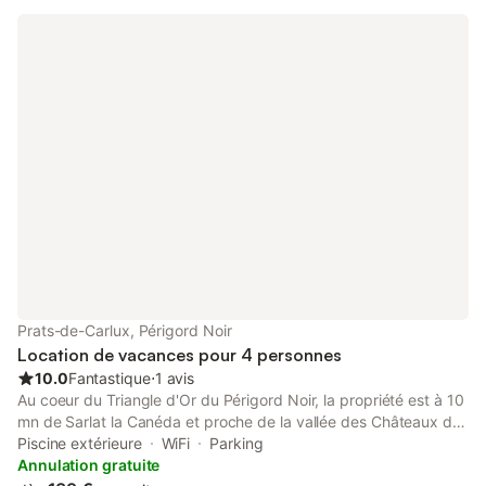
Prats-de-Carlux, Périgord Noir
Location de vacances pour 4 personnes
10.0
Fantastique
⋅
1 avis
Au coeur du Triangle d'Or du Périgord Noir, la propriété est à 10
mn de Sarlat la Canéda et proche de la vallée des Châteaux de
la Dordogne. Bien située pour visiter également Rocamadour, le
Piscine extérieure
WiFi
Parking
Gouffre de Padirac et tous les magnifiques sites de la région.
Annulation gratuite