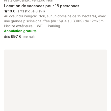
Prats-de-Carlux, Périgord Noir
Location de vacances pour 18 personnes
10.0
Fantastique
⋅
8 avis
Au cœur du Périgord Noir, sur un domaine de 15 hectares, avec
une grande piscine chauffée (du 15/04 au 30/09) de 12mx5m
(60 m2), ancienne ferme typique, de restauration récente avec
Piscine extérieure
WiFi
Parking
des matériaux nobles : murs en pierres, poutres apparentes,
Annulation gratuite
pierre au sol, grand volume, décorée avec goût, confortable et
697 €
dès
par nuit
spacieuse pour grande famille, réunion entre amis, anniversaire,
cousinade, etc. La piscine n'est pas en fonctionnement durant
les mois d'automne et d'hiver.