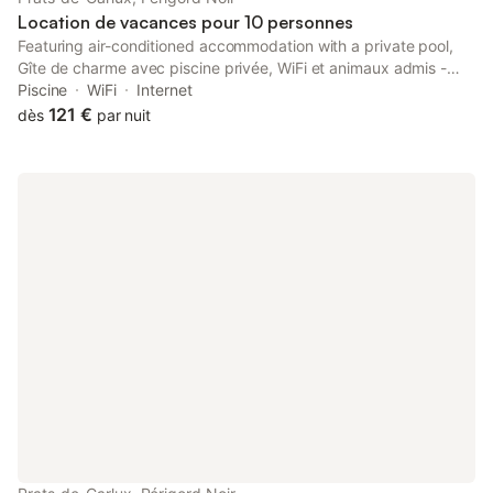
Location de vacances pour 10 personnes
Featuring air-conditioned accommodation with a private pool,
Gîte de charme avec piscine privée, WiFi et animaux admis -
FR-1-616-404 is located in Prats-de-Carlux.
Piscine
WiFi
Internet
121 €
dès
par nuit