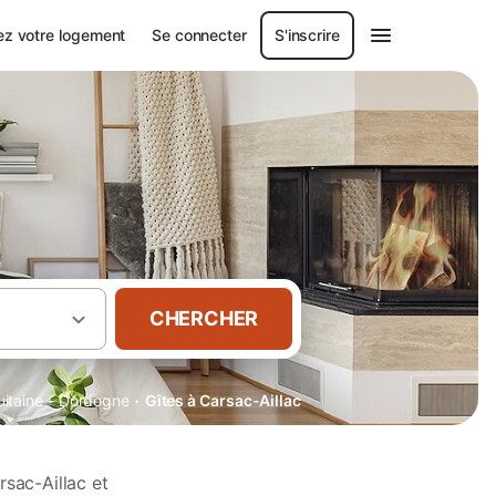
ez votre logement
Se connecter
S'inscrire
CHERCHER
·
·
itaine
Dordogne
Gîtes à Carsac-Aillac
sac-Aillac et