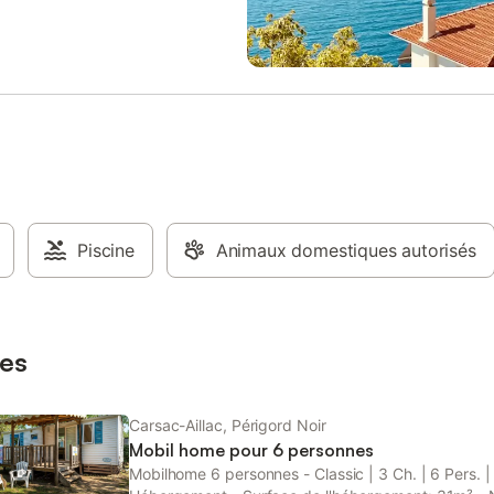
, pêche, randonnées pédestre/vtt,
Dordogne, Céou et Vézère, idéale
e en poneys pour les enfants,
baignade et le canoë. Trois place
atuit à 500m, Situé dans le
parking partagées sont disponibl
Noir, avec ses fôrets de chênes,
place. Jusqu'à 2 animaux bien é
ille et un-châteaux. De nombreux
sont acceptés, sauf les chats, av
en pierre jaune du Périgord
service de ménage disponible po
le détour. Des Paysages à vous
supplément dans ce cas. Les fête
 souffle et des superbes point de
événements ne sont pas autorisé
ie Autoroute A20 à Souillac(Sortie
serez à 200 m des services essent
dre Direction Sarlat. Après
boulangerie, boucherie, cabinet 
n Périgord, prendre à gauche,et
coiffeur, bar, restaurant et pharm
llée de la
Piscine
Animaux domestiques autorisés
piste cyclable est à 300 m, les b
Aillac/Carsac'. Traverser le
canoë et la Dordogne à 400 m. 
Aillac, après 3 km arrivée Carsac.
parcours santé et un ruisseau bor
ment, passer sous le petit pont et
propriété. Le linge de lit et de ma
2ème sortie à gauche. (ne pas
proposé pour un supplément, to
es
ans le bourg)En face de l'
le ménage d
Carsac-Aillac, Périgord Noir
Mobil home pour 6 personnes
Mobilhome 6 personnes - Classic | 3 Ch. | 6 Pers. |