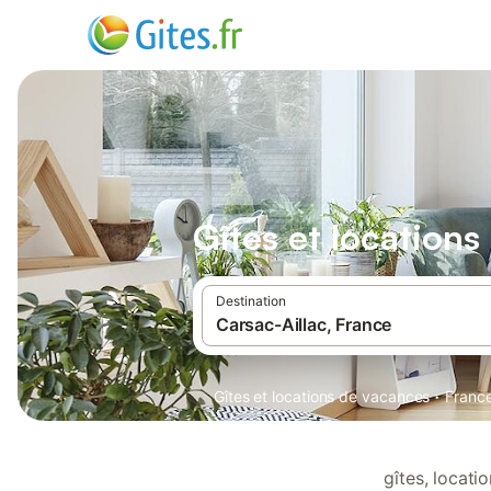
Gîtes et locations
Destination
·
Gîtes et locations de vacances
Franc
gîtes, locat