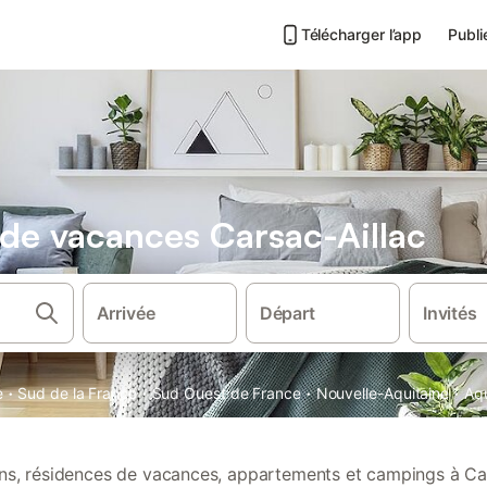
Télécharger l’app
Publi
 de vacances Carsac-Aillac
Arrivée
Départ
Invités
·
·
·
·
e
Sud de la France
Sud Ouest de France
Nouvelle-Aquitaine
Aqu
ions, résidences de vacances, appartements et campings à Car