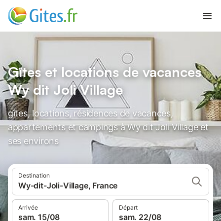
Gîtes et locations de vacances
Wy dit Joli Village
gîtes, locations, résidences de vacances,
appartements et campings à Wy dit Joli Village et
ses environs
Destination
Wy-dit-Joli-Village, France
Arrivée
Départ
sam. 15/08
sam. 22/08