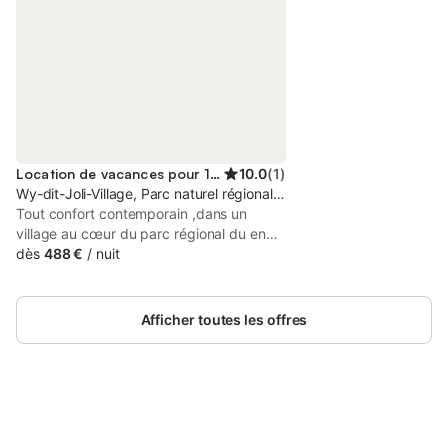
Location de vacances pour 10 personnes
10.0
(
1
)
Wy-dit-Joli-Village, Parc naturel régional du Vexin Français
Tout confort contemporain ,dans un
village au cœur du parc régional du en
vexin à proximité des grands axes
dès
488 €
/
nuit
routiers. Parkings sécurisés. Endroit
chaleureux, convivial , musées à
proximité , chateaux , peintres célèbres.
Afficher toutes les offres
Connectez-vous et économisez
Se connecter