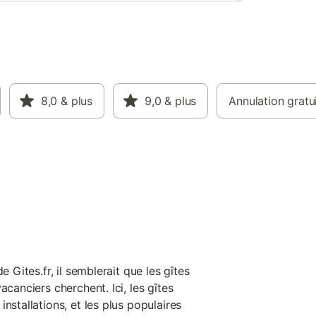
8,0
& plus
9,0
& plus
Annulation gratu
e Gites.fr, il semblerait que les gîtes
acanciers cherchent. Ici, les gîtes
nstallations, et les plus populaires