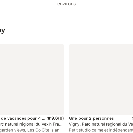
environs
ny
Location de vacances pour 4 personnes
9.6
(
8
)
Gîte pour 2 personnes
rc naturel régional du Vexin Français
Vigny, Parc naturel régional du Ve
garden views, Les Co Gîte is an
Petit studio calme et indépendan