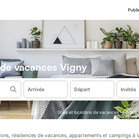
Publi
s de vacances Vigny
Arrivée
Départ
Invités
·
Gîtes et locations de vacances
France
tions, résidences de vacances, appartements et campings à 