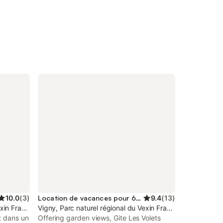
10.0
(
3
)
Location de vacances pour 6 personnes
9.4
(
13
)
xin Français
Vigny, Parc naturel régional du Vexin Français
t dans un
Offering garden views, Gite Les Volets