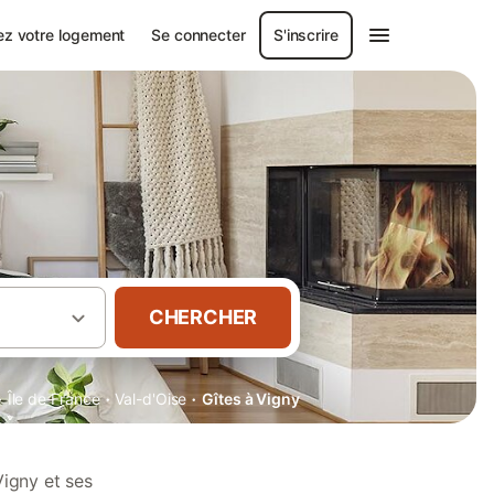
ez votre logement
Se connecter
S'inscrire
CHERCHER
·
·
·
Île de France
Val-d'Oise
Gîtes à Vigny
Vigny et ses