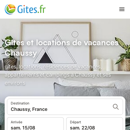
Gîtes et locations de vacances
Chaussy
gîtes, locations, résidences de vacances,
appartements et campings à Chaussy et ses
environs
Destination
Chaussy, France
Arrivée
Départ
sam. 15/08
sam. 22/08