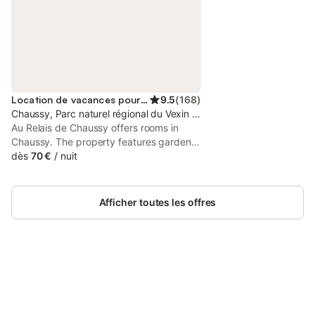
Location de vacances pour 2 personnes
9.5
(
168
)
Chaussy, Parc naturel régional du Vexin Français
Au Relais de Chaussy offers rooms in
Chaussy. The property features garden
and inner courtyard views. There is a sun
dès
70 €
/
nuit
terrace and guests can make use of free
WiFi, free private parking and an electric
vehicle charging station.
Afficher toutes les offres
Connectez-vous et économisez
Se connecter
jusqu'à 10% sur nos logements.