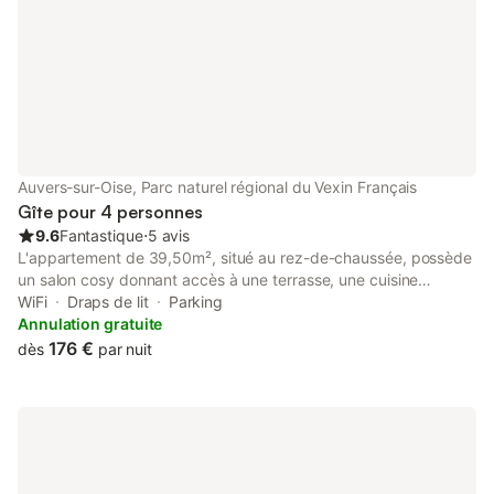
Auvers-sur-Oise, Parc naturel régional du Vexin Français
Gîte pour 4 personnes
9.6
Fantastique
⋅
5 avis
L'appartement de 39,50m², situé au rez-de-chaussée, possède
un salon cosy donnant accès à une terrasse, une cuisine
équipée, une vaste chambre et une salle d'eau avec une
WiFi
Draps de lit
Parking
douche spacieuse. L'appartement permet à 4 personnes de
Annulation gratuite
dormir confortablement grâce à un lit double et un canapé lit
176 €
dès
par nuit
double convertible. La literie est naturellement de qualité afin de
se relaxer après une longue journée. Internet WIFI, TV HD,
Fauteuil à bascule, Kit de repassage, Four micro-ondes, Sèche-
cheveux, Machine à laver, étendoir et Machine à café SENSEO
sont présents afin de se sentir comme à la maison. Sur
demande, nous pouvons vous fournir un lit bébé et une chaise