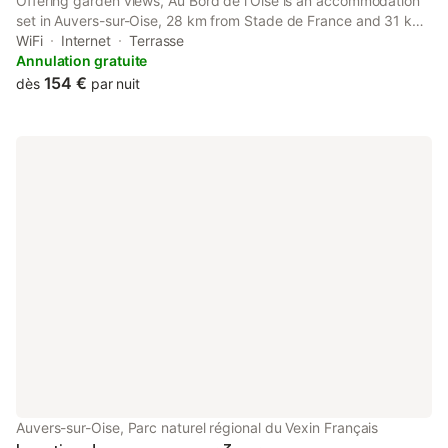
Offering garden views, Au Bord de l'Oise is an accommodation
set in Auvers-sur-Oise, 28 km from Stade de France and 31 km
from Pigalle Metro Station. Free WiFi is available throughout the
WiFi
Internet
Terrasse
property and private parking is available on site.
Annulation gratuite
154 €
dès
par nuit
Auvers-sur-Oise, Parc naturel régional du Vexin Français