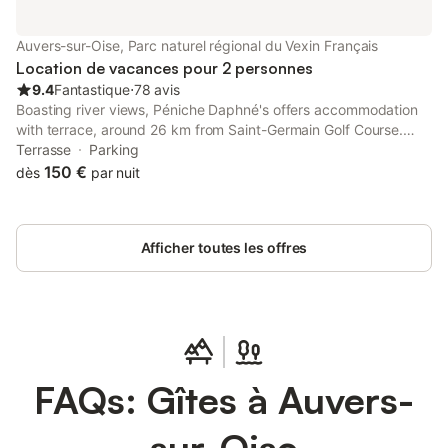
Auvers-sur-Oise, Parc naturel régional du Vexin Français
Location de vacances pour 2 personnes
9.4
Fantastique
⋅
78 avis
Boasting river views, Péniche Daphné's offers accommodation
with terrace, around 26 km from Saint-Germain Golf Course.
Guests staying at this bed and breakfast have access to a
Terrasse
Parking
balcony.
150 €
dès
par nuit
Afficher toutes les offres
FAQs: Gîtes à Auvers-
sur-Oise