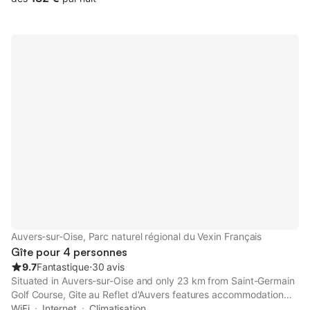
Auvers-sur-Oise, Parc naturel régional du Vexin Français
Gîte pour 4 personnes
9.7
Fantastique
⋅
30 avis
Situated in Auvers-sur-Oise and only 23 km from Saint-Germain
Golf Course, Gite au Reflet d'Auvers features accommodation
with lake views, free WiFi and free private parking.
WiFi
Internet
Climatisation