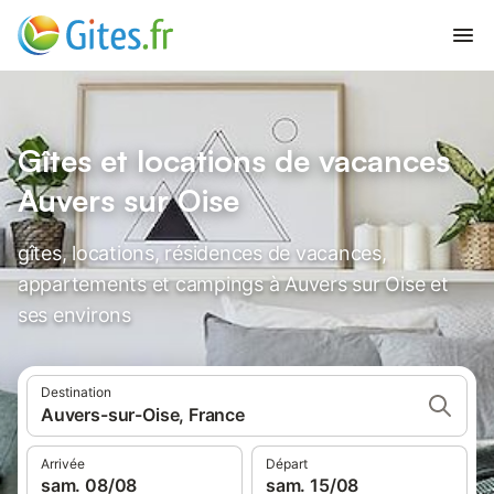
Gîtes et locations de vacances
Auvers sur Oise
gîtes, locations, résidences de vacances,
appartements et campings à Auvers sur Oise et
ses environs
Destination
Auvers-sur-Oise, France
Arrivée
Départ
sam. 08/08
sam. 15/08