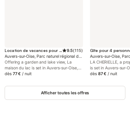
Location de vacances pour 2 personnes
9.5
(
115
)
Gîte pour 4 personn
Auvers-sur-Oise, Parc naturel régional du Vexin Français
Auvers-sur-Oise, Parc
Offering a garden and lake view, La
LA CHERIELLE, a prop
maison du lac is set in Auvers-sur-Oise,
is set in Auvers-sur-
28 km from Stade de France and 31 km
dès
77 €
/
nuit
Stade de France, 32 
dès
87 €
/
nuit
from Pigalle Metro Station. This property
Metro Station, as wel
offers access to a terrace and free
Sacré-Coeur. This pr
private parking.
to a terrace, free pri
Afficher toutes les offres
WiFi.
Connectez-vous et économisez
Se connecter