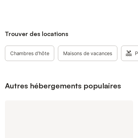
jusqu'à 10% sur nos logements.
Trouver des locations
Chambres d’hôte
Maisons de vacances
P
Autres hébergements populaires