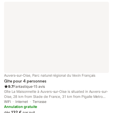
Auvers-sur-Oise, Parc naturel régional du Vexin Français
Gîte pour 4 personnes
9.7
Fantastique
⋅
15 avis
Gîte La Maisonnette à Auvers-sur-Oise is situated in Auvers-sur-
Oise, 28 km from Stade de France, 31 km from Pigalle Metro
Station, as well as 31 km from Sacré-Coeur. This property offers
WiFi
Internet
Terrasse
access to a patio, free private parking and free WiFi.
Annulation gratuite
132 €
dès
par nuit