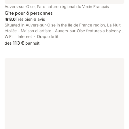
(célèbre architecte des métros parisiens). Une construction
Auvers-sur-Oise, Parc naturel régional du Vexin Français
remarquable aujourd’hui privée et inscrite aux monuments
Gîte pour 6 personnes
historiques
8.6
Très bien
⋅
6 avis
Situated in Auvers-sur-Oise in the Ile de France region, La Nuit
étoilée - Maison d 'artiste - Auvers-sur-Oise features a balcony.
The property is around 27 km from Stade de France, 29 km
WiFi
Internet
Draps de lit
from Pigalle Metro Station and 29 km from Sacré-Coeur.
113 €
dès
par nuit