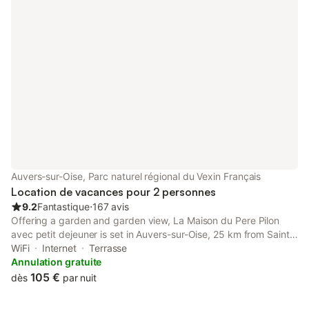
se sentir comme à la maison. Sur demande, nous pouvons vous
fournir un lit et/ou une chaise bébé. L'appartement est
idéalement situé en plein centre historique, entre la Galerie d'art
contemporain et l'Église Notre-Dame-de-l'Assomption, ce
quartier est connu pour son calme, son authenticité et ses
paysages.
Auvers-sur-Oise, Parc naturel régional du Vexin Français
Location de vacances pour 2 personnes
9.2
Fantastique
⋅
167 avis
Offering a garden and garden view, La Maison du Pere Pilon
avec petit dejeuner is set in Auvers-sur-Oise, 25 km from Saint-
Germain Golf Course and 28 km from Stade de France.
WiFi
Internet
Terrasse
Annulation gratuite
105 €
dès
par nuit