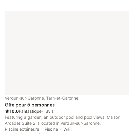
lit d'une personne. , une salle de bain Le Canapé se transforme
en lit. Literie et canapé lit neuf. La cuisine est équipé d'un lave-
vaisselle, d'un four, un frigo et un micro onde. Machine à café
nespresso. Le logement possède un lave linge sèche linge, et
également internet fibre et tv. Doubles vitrages et volets.
Equipement de première nécessité. Sur demande draps et
serviettes.
Verdun-sur-Garonne, Tarn-et-Garonne
Gîte pour 5 personnes
10.0
Fantastique
⋅
1 avis
Featuring a garden, an outdoor pool and pool views, Maison
Arcades Suite 2 is located in Verdun-sur-Garonne.
Piscine extérieure
Piscine
WiFi