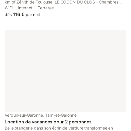
km of Zénith de Toulouse, LE COCON DU CLOS - Chambres
d'hôtes provides rooms with air conditioning and a private
WiFi
Internet
Terrasse
bathroom in Verdun-sur-Garonne.
116 €
dès
par nuit
Verdun-sur-Garonne, Tarn-et-Garonne
Location de vacances pour 2 personnes
Belle orangerie dans son écrin de verdure transformée en