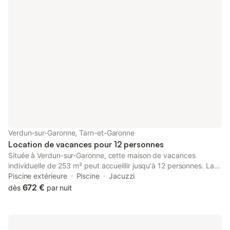
Verdun-sur-Garonne, Tarn-et-Garonne
Location de vacances pour 12 personnes
Située à Verdun-sur-Garonne, cette maison de vacances
individuelle de 253 m² peut accueillir jusqu'à 12 personnes. La
propriété se trouve à 1000 m du centre-ville et offre un cadre
Piscine extérieure
Piscine
Jacuzzi
spacieux pour les grands groupes ou les familles souhaitant
672 €
dès
par nuit
explorer la région. L'intérieur comprend 6 chambres équipées
de lits doubles, simples et king-size, ainsi que 4 salles de bains.
L'espace de vie dispose d'une cheminée et d'une télévision à
écran plat, tandis que la cuisine est entièrement équipée avec