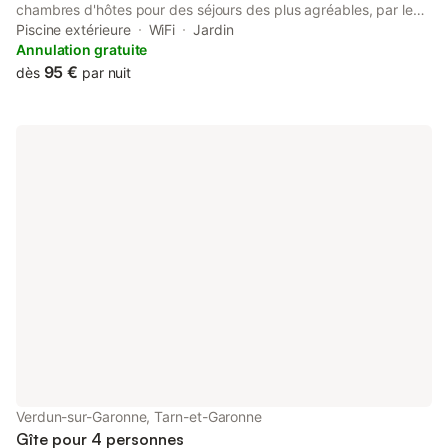
chambres d'hôtes pour des séjours des plus agréables, par le
site, l'architecture, le jardin, la piscine. La proximité des services
Piscine extérieure
WiFi
Jardin
est un atout considérable. Droit d'annulation autorisé au
Annulation gratuite
maximum 1 semaine avant le début de la location. Le petit
95 €
dès
par nuit
déjeuner est compris dans le prix.
Verdun-sur-Garonne, Tarn-et-Garonne
Gîte pour 4 personnes