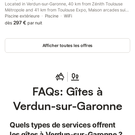
Located in Verdun-sur-Garonne, 40 km from Zénith Toulouse
Métropole and 41 km from Toulouse Expo, Maison arcades suite
1 provides spacious air-conditioned accommodation with a
Piscine extérieure
Piscine
WiFi
terrace and free WiFi.
297 €
dès
par nuit
Afficher toutes les offres
FAQs: Gîtes à
Verdun-sur-Garonne
Quels types de services offrent
les gîtes à Verdun-sur-Garonne ?