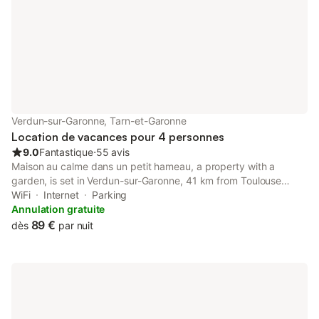
Verdun-sur-Garonne, Tarn-et-Garonne
Location de vacances pour 4 personnes
9.0
Fantastique
⋅
55 avis
Maison au calme dans un petit hameau, a property with a
garden, is set in Verdun-sur-Garonne, 41 km from Toulouse
Stadium, 48 km from Diagora Convention Centre, as well as 38
WiFi
Internet
Parking
km from Pierre Baudis Japanese Garden.
Annulation gratuite
89 €
dès
par nuit