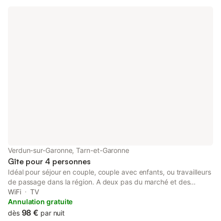
douillet et chaleureux. La maison bénéficie d'une petite cour
intérieure. Vous n'êtes qu'à deux minutes du centre de Verdun
et cinq minutes de la Gare de Dieupentale et le canal du midi.
Les draps et les serviettes sont fournis ainsi que le café et le
thé.
Verdun-sur-Garonne, Tarn-et-Garonne
Gîte pour 4 personnes
Idéal pour séjour en couple, couple avec enfants, ou travailleurs
de passage dans la région. A deux pas du marché et des
commerces Environ 40m2, au première étage sans ascenseur. Il
WiFi
TV
possède une pièce de vie avec salon et cuisine, une chambre
Annulation gratuite
avec un lit 160, un bureau avec chauffeuse se transformant en
98 €
dès
par nuit