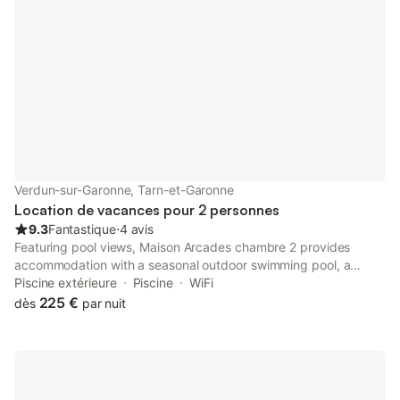
Verdun-sur-Garonne, Tarn-et-Garonne
Location de vacances pour 2 personnes
9.3
Fantastique
⋅
4 avis
Featuring pool views, Maison Arcades chambre 2 provides
accommodation with a seasonal outdoor swimming pool, a
garden and a bar, around 41 km from Toulouse Expo. This
Piscine extérieure
Piscine
WiFi
property offers access to a terrace, free private parking and
225 €
dès
par nuit
free WiFi.