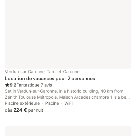
Verdun-sur-Garonne, Tarn-et-Garonne
Location de vacances pour 2 personnes
9.2
Fantastique
⋅
7 avis
Set in Verdun-sur-Garonne, in a historic building, 40 km from
Zénith Toulouse Métropole, Maison Arcades chambre 1 is a bed
and breakfast with a seasonal outdoor swimming pool and
Piscine extérieure
Piscine
WiFi
garden.
224 €
dès
par nuit