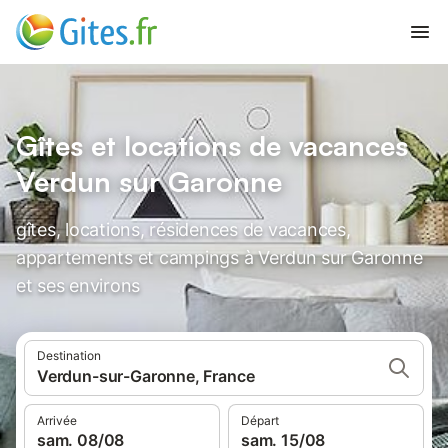
Gîtes et locations de vacances
Verdun sur Garonne
gîtes, locations, résidences de vacances,
appartements et campings à Verdun sur Garonne
et ses environs
Destination
Verdun-sur-Garonne, France
Arrivée
Départ
sam. 08/08
sam. 15/08