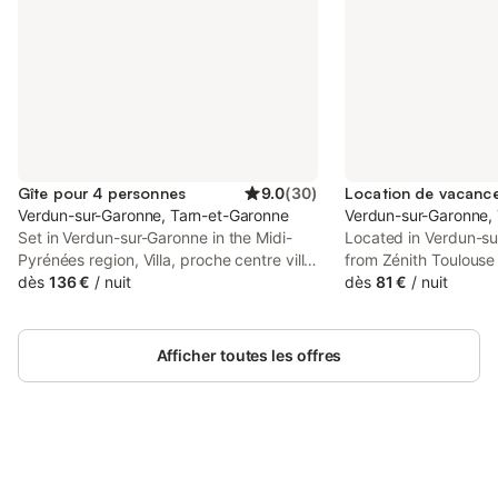
Gîte pour 4 personnes
9.0
(
30
)
Verdun-sur-Garonne, Tarn-et-Garonne
Verdun-sur-Garonne,
Set in Verdun-sur-Garonne in the Midi-
Located in Verdun-s
Pyrénées region, Villa, proche centre ville
from Zénith Toulouse
offers accommodation with free WiFi and
dès
136 €
/
nuit
km from Toulouse Ex
dès
81 €
/
nuit
free private parking. Situated 41 km from
maison au calme offe
Toulouse Expo, the property provides a
conditioning. Both fr
garden.
on-site are available
Afficher toutes les offres
free of charge.
Connectez-vous et économisez
Se connecter