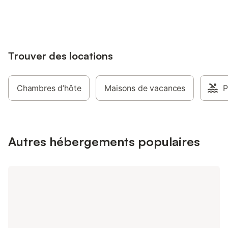
jusqu'à 10% sur nos logements.
Trouver des locations
Chambres d’hôte
Maisons de vacances
P
Autres hébergements populaires