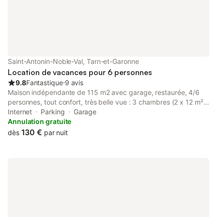
Saint-Antonin-Noble-Val, Tarn-et-Garonne
Location de vacances pour 6 personnes
9.8
Fantastique
⋅
9 avis
Maison indépendante de 115 m2 avec garage, restaurée, 4/6
personnes, tout confort, très belle vue : 3 chambres (2 x 12 m²
et 22 m²), cuisine, grand séjour/salle à manger (40 m²), salle de
Internet
Parking
Garage
bains, cabinet de toilette, 2 wc. Lave-linge, lave-vaisselle,
Annulation gratuite
congélateur. Terrasse 40 m². Jardin, climatisation, cheminée.
130 €
dès
par nuit
Loisirs à proximité : randonnées, piscine, tennis, cinéma, pêche,
canoë. Cette location est située dans un hameau à 5 km du
centre ville de Saint Antonin Noble Val . -sauf entente préalable
location à la semaine du samedi au samedi