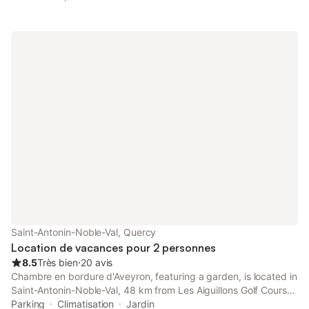
Saint-Antonin-Noble-Val, Quercy
Location de vacances pour 2 personnes
8.5
Très bien
⋅
20 avis
Chambre en bordure d'Aveyron, featuring a garden, is located in
Saint-Antonin-Noble-Val, 48 km from Les Aiguillons Golf Course
and 49 km from Roucous Golf Course.
Parking
Climatisation
Jardin