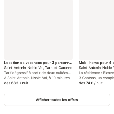
Location de vacances pour 3 personnes
Mobil home pour 4 
Saint-Antonin-Noble-Val, Tarn-et-Garonne
Saint-Antonin-Noble-
Tarif dégressif à partir de deux nuitées...
La résidence : Bienv
À Saint-Antonin-Noble-Val, à 10 minutes
3 Cantons, un camping
du centre historique, au calme dans la
dès
68 €
/
nuit
situé dans le Tarn-et
dès
74 €
/
nuit
nature, 2 charmantes chambres d'hôtes
proche de la cité méd
dans un ancien corps de ferme fortifiée,
Antonin-Noble-Val. I
pour 2, 3, 4 ou 5 personnes selon la
un domaine boisé de 
Afficher toutes les offres
chambre (possibilité lit bébé parapluie
Cantons propose un l
également), pour les amoureux des
locatifs, adapté à tou
vieilles pierres et du bois, vous serez
ainsi que de vastes