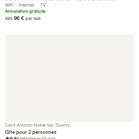
accommodation with free WiFi in a historic building.
WiFi
Internet
TV
Annulation gratuite
96 €
dès
par nuit
Saint-Antonin-Noble-Val, Quercy
Gîte pour 2 personnes
9.8
Fantastique
⋅
13 avis