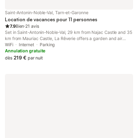
Saint-Antonin-Noble-Val, Tarn-et-Garonne
Location de vacances pour 11 personnes
7.9
Bien
⋅
21 avis
Set in Saint-Antonin-Noble-Val, 29 km from Najac Castle and 35
km from Mauriac Castle, La Rêverie offers a garden and air
conditioning. Featuring a shared kitchen, this property also
WiFi
Internet
Parking
provides guests with an outdoor fireplace.
Annulation gratuite
219 €
dès
par nuit