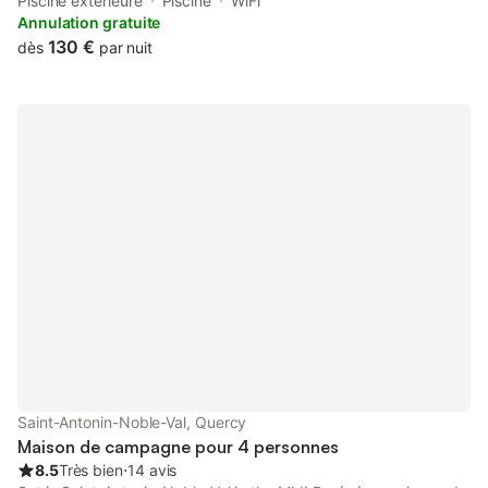
from Mauriac Castle. This property offers access to a terrace,
Piscine extérieure
Piscine
WiFi
table tennis, free private parking and free WiFi.
Annulation gratuite
130 €
dès
par nuit
Saint-Antonin-Noble-Val, Quercy
Maison de campagne pour 4 personnes
8.5
Très bien
⋅
14 avis