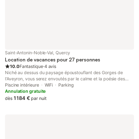
Saint-Antonin-Noble-Val, Quercy
Location de vacances pour 27 personnes
10.0
Fantastique
⋅
4 avis
Niché au dessus du paysage époustouflant des Gorges de
l'Aveyron, vous serez envoutés par le calme et la poésie des
lieux. Le cadre naturel, avec une faune et une flore luxuriantes,
Piscine intérieure
WiFi
Parking
offre une atmosphère paisible et ressourçante. La location du
Annulation gratuite
Mas des Sylves, avec plus de 600 mètres carrés de surface
1 184 €
dès
par nuit
habitable, est la destination idéale pour vos futures vacances.
Cette demeure de luxe en pierre authentique, vous propose 8
suites spacieuses, avec salle de bain privative et climatisation
individuelle. C’est un lieu atypique, authentique, loin du bruit et
du stress quotidien. Ainsi vous pourrez vous ressourcer lors
d’une mise au vert dans un parc naturel privé de 100 hectares