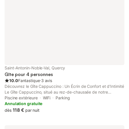
Saint-Antonin-Noble-Val, Quercy
Gîte pour 4 personnes
10.0
Fantastique
⋅
3 avis
Découvrez le Gîte Cappuccino : Un Écrin de Confort et d'Intimité
Le Gîte Cappuccino, situé au rez-de-chaussée de notre
charmante maison en pierre naturelle du Quercy, vous offre un
Piscine extérieure
WiFi
Parking
espace chaleureux et indépendant pour des séjours
Annulation gratuite
inoubliables. Avec sa terrasse sous le figuier, il est idéal pour
118 €
dès
par nuit
accueillir un couple, avec ou sans enfant tout en préservant
votre intimité. Vos espaces : Une chambre confortable, équipée
de deux lits simples modulables (accouplés 160x200 ou