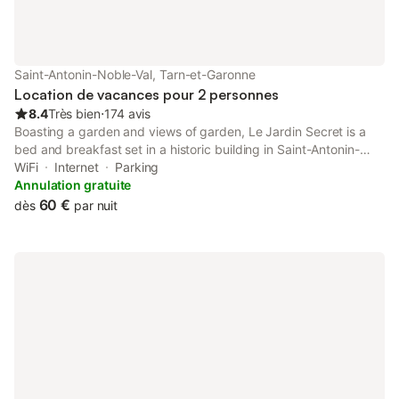
Saint-Antonin-Noble-Val, Tarn-et-Garonne
Location de vacances pour 2 personnes
8.4
Très bien
⋅
174 avis
Boasting a garden and views of garden, Le Jardin Secret is a
bed and breakfast set in a historic building in Saint-Antonin-
Noble-Val, 29 km from Najac Castle. Both free WiFi and parking
WiFi
Internet
Parking
on-site are accessible at the bed and breakfast free of charge.
Annulation gratuite
60 €
dès
par nuit