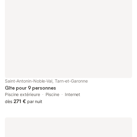
cigales chantent. Collectez des œufs frais pondus par les
poules, explorez le marché animé du dimanche. Asseyez-vous
sous la terrasse ombragée et visitez les nombreux villages et
châteaux anciens à proximité. MAISON D’ARTISTE au "The
Rustic Retreat" La maison est un lieu rustique et paisible. Le
premier étage et le rez-de-chaussée ont été restaurés pour
créer un espace lumineux et confortable, tout en conservant le
caractère d'origine et en y ajoutant quelques éléments chinés
lors de nos voyages en Asie et ailleurs. Dans la maison, vous
trouverez de nombreux livres à lire, des tableaux aux murs et
des tapis au sol. Nous avons une vaisselle éclectique dans une
cuisine bien équipée avec une grande cuisinière et un lave-
vaisselle. Il y a aussi un charmant salon avec un canapé
Saint-Antonin-Noble-Val, Tarn-et-Garonne
confortable, une grande table familiale et un poêle à bois pour
Gîte pour 9 personnes
les soirées d'automne. La maison peut accueillir quatre
Piscine extérieure
Piscine
Internet
personnes et un lit
271 €
dès
par nuit