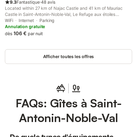
9.3
Fantastique
⋅
48 avis
Located within 27 km of Najac Castle and 41 km of Mauriac
Castle in Saint-Antonin-Noble-Val, Le Refuge aux étoiles
provides accommodation with seating area. This holiday home
WiFi
Internet
Parking
features a garden.
Annulation gratuite
106 €
dès
par nuit
Afficher toutes les offres
FAQs: Gîtes à Saint-
Antonin-Noble-Val