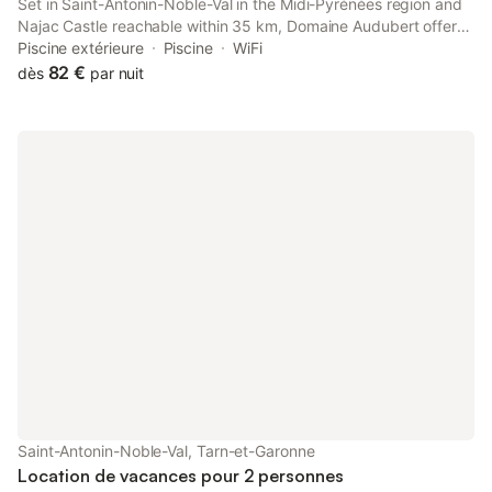
Set in Saint-Antonin-Noble-Val in the Midi-Pyrénées region and
Najac Castle reachable within 35 km, Domaine Audubert offers
accommodation with free WiFi, a children's playground, pool
Piscine extérieure
Piscine
WiFi
with a view and free private parking.
82 €
dès
par nuit
Saint-Antonin-Noble-Val, Tarn-et-Garonne
Location de vacances pour 2 personnes