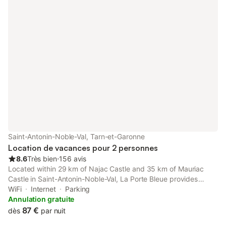
Saint-Antonin-Noble-Val, Tarn-et-Garonne
Location de vacances pour 2 personnes
8.6
Très bien
⋅
156 avis
Located within 29 km of Najac Castle and 35 km of Mauriac
Castle in Saint-Antonin-Noble-Val, La Porte Bleue provides
accommodation with seating area.
WiFi
Internet
Parking
Annulation gratuite
87 €
dès
par nuit