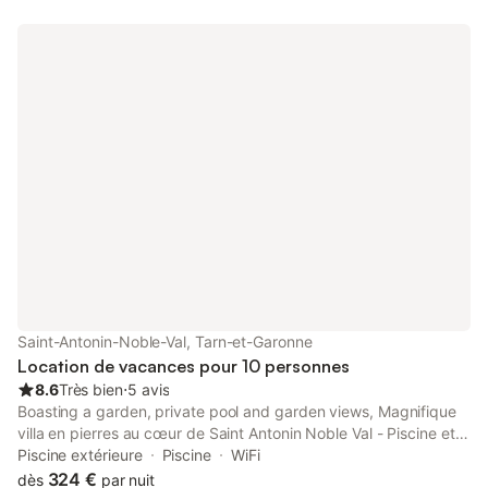
Saint-Antonin-Noble-Val, Tarn-et-Garonne
Location de vacances pour 10 personnes
8.6
Très bien
⋅
5 avis
Boasting a garden, private pool and garden views, Magnifique
villa en pierres au cœur de Saint Antonin Noble Val - Piscine et
jardin privés -10 personnes is situated in Saint-Antonin-Noble-
Piscine extérieure
Piscine
WiFi
Val.
324 €
dès
par nuit