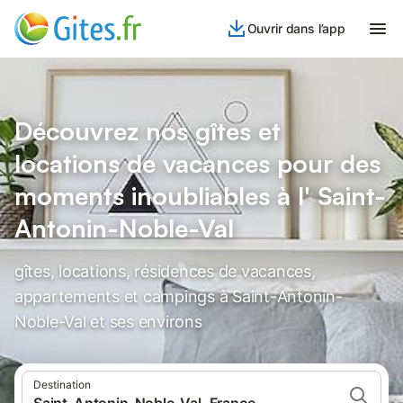
Ouvrir dans l’app
Découvrez nos gîtes et
locations de vacances pour des
moments inoubliables à l' Saint-
Antonin-Noble-Val
gîtes, locations, résidences de vacances,
appartements et campings à Saint-Antonin-
Noble-Val et ses environs
Destination