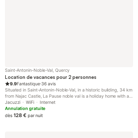
Saint-Antonin-Noble-Val, Quercy
Location de vacances pour 2 personnes
9.9
Fantastique
⋅
36 avis
Situated in Saint-Antonin-Noble-Val, in a historic building, 34 km
from Najac Castle, La Pause noble val is a holiday home with a
garden and barbecue facilities. This holiday home features free
Jacuzzi
WiFi
Internet
private parking, a 24-hour front desk and free WiFi.
Annulation gratuite
128 €
dès
par nuit