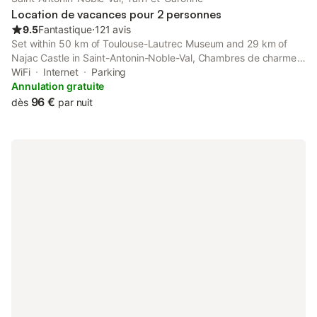
roulants électriques et chauffage au so
Location de vacances pour 2 personnes
9.5
Fantastique
⋅
121 avis
Set within 50 km of Toulouse-Lautrec Museum and 29 km of
Najac Castle in Saint-Antonin-Noble-Val, Chambres de charme
MAMIE ANGELE offers accommodation with seating area.
WiFi
Internet
Parking
Annulation gratuite
96 €
dès
par nuit