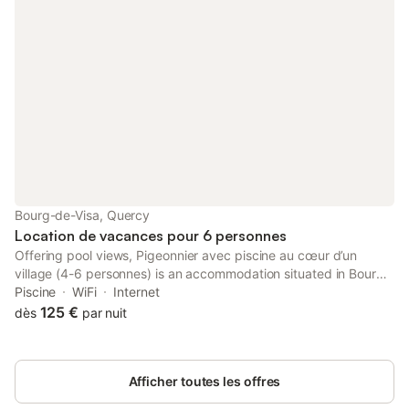
est disponible pour un supplément. Regardez les photos et
essayez de ne pas tomber amoureux.
Bourg-de-Visa, Quercy
Location de vacances pour 6 personnes
Offering pool views, Pigeonnier avec piscine au cœur d’un
village (4-6 personnes) is an accommodation situated in Bourg-
de-Visa, 35 km from Agen Exhibition Centre and 34 km from
Piscine
WiFi
Internet
Stade Armandie.
125 €
dès
par nuit
Afficher toutes les offres