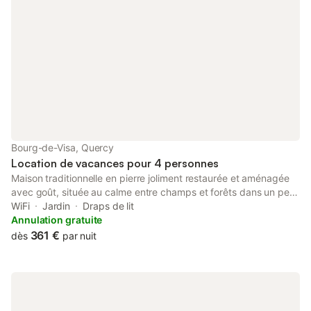
Bourg-de-Visa, Quercy
Location de vacances pour 4 personnes
Maison traditionnelle en pierre joliment restaurée et aménagée
avec goût, située au calme entre champs et forêts dans un petit
hameau de 3 maisons. La maison offre un salon spacieux avec
WiFi
Jardin
Draps de lit
de confortables canapés modernes et un coin repas devant
Annulation gratuite
l'ancien poêle. La nouvelle cuisine toute équipée permet de
361 €
dès
par nuit
préparer confortablement les délices de la région. De grandes
portes vitrées donnent sur une terrasse couverte avec des
sièges et sur le jardin privé. La chambre à coucher principale,
avec un lit double et un lit simple, a également une sortie sur le
jardin. La mezzanine abrite le 4e couchage. Une option ménage