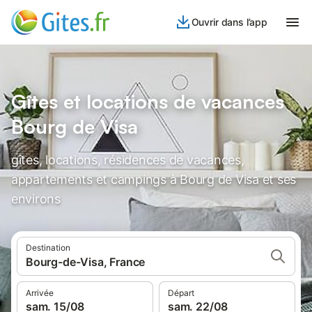
Ouvrir dans l’app
Gîtes et locations de vacances
Bourg de Visa
gîtes, locations, résidences de vacances,
appartements et campings à Bourg de Visa et ses
environs
Destination
Bourg-de-Visa, France
Arrivée
Départ
sam. 15/08
sam. 22/08