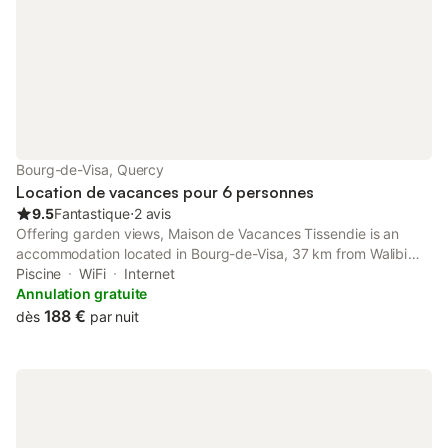
jours La maison est idéalement située à
acceptable mais les s
Bourg-de-V
sans
Bourg-de-Visa, Quercy
Location de vacances pour 6 personnes
9.5
Fantastique
⋅
2 avis
Offering garden views, Maison de Vacances Tissendie is an
accommodation located in Bourg-de-Visa, 37 km from Walibi
South-West and 31 km from Stade Armandie.
Piscine
WiFi
Internet
Annulation gratuite
188 €
dès
par nuit