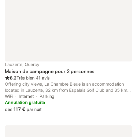
Lauzerte, Quercy
Maison de campagne pour 2 personnes
8.2
Très bien
⋅
41 avis
Offering city views, La Chambre Bleue is an accommodation
located in Lauzerte, 32 km from Espalais Golf Club and 35 km
from Les Aiguillons Golf Course.
WiFi
Internet
Parking
Annulation gratuite
117 €
dès
par nuit