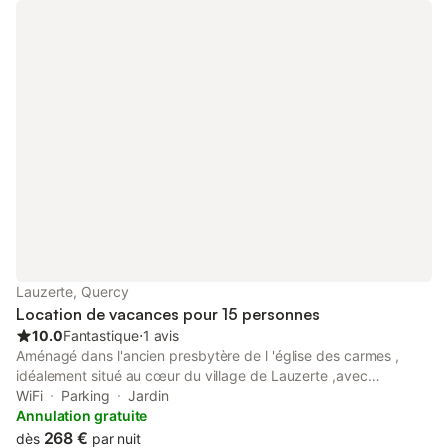
Lauzerte, Quercy
Location de vacances pour 15 personnes
10.0
Fantastique
⋅
1 avis
Aménagé dans l'ancien presbytère de l 'église des carmes ,
idéalement situé au cœur du village de Lauzerte ,avec
restaurants et commerce à quelques pas , le gîte dispose de 15
WiFi
Parking
Jardin
couchages répartis en quatre chambres ainsi que de deux
Annulation gratuite
cuisines et trois salles de bains équipées à neuf . Le grand jardin
268 €
dès
par nuit