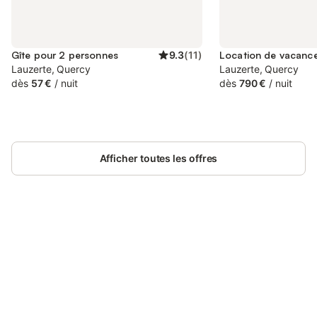
Gîte pour 2 personnes
9.3
(
11
)
Lauzerte, Quercy
Lauzerte, Quercy
dès
57 €
/
nuit
dès
790 €
/
nuit
Afficher toutes les offres
Connectez-vous et économisez
Se connecter
jusqu'à 10% sur nos logements.