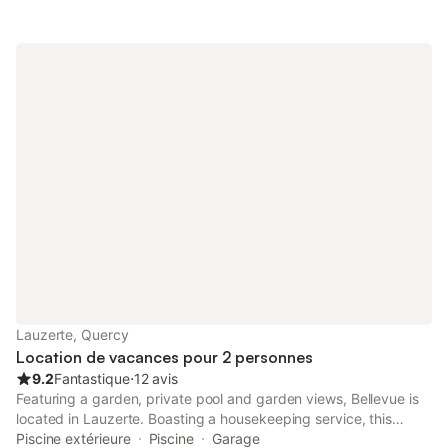
et la piscine privée de l 'ancien presbytère sont ouverts aux
vacanciers et accueille des œuvres fruit du talent de créateurs
lauzertins . Piscine , maison et jardins sont totalement privatifs
....location du samedi au samedi Draps de lits et serviettes non
fournies .possible de location par le pressing.nous consulter.
Lauzerte, Quercy
Location de vacances pour 2 personnes
9.2
Fantastique
⋅
12 avis
Featuring a garden, private pool and garden views, Bellevue is
located in Lauzerte. Boasting a housekeeping service, this
property also provides guests with a picnic area. The property
Piscine extérieure
Piscine
Garage