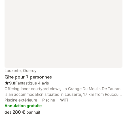
sécurisée par une barrière. Caution : frais de ménage a 150
euros ; et caution 1000 euros concernant le logement (non
encaissé)
Lauzerte, Quercy
Gîte pour 7 personnes
9.8
Fantastique
⋅
4 avis
Offering inner courtyard views, La Grange Du Moulin De Tauran
is an accommodation situated in Lauzerte, 17 km from Roucous
Golf Course and 34 km from Espalais Golf Club.
Piscine extérieure
Piscine
WiFi
Annulation gratuite
280 €
dès
par nuit