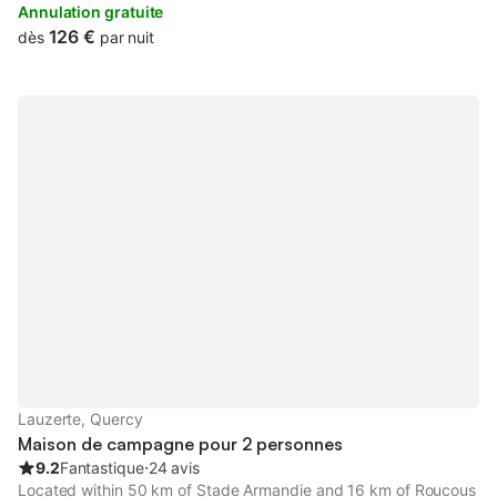
is soundproof and is set 20 km from Roucous Golf Course.
Annulation gratuite
126 €
dès
par nuit
Lauzerte, Quercy
Maison de campagne pour 2 personnes
9.2
Fantastique
⋅
24 avis
Located within 50 km of Stade Armandie and 16 km of Roucous