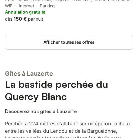
du village offers accommodation with free WiFi in a historic
WiFi
Internet
Parking
building.
Annulation gratuite
150 €
dès
par nuit
Afficher toutes les offres
Gîtes à Lauzerte
La bastide perchée du
Quercy Blanc
Découvrez nos gîtes à Lauzerte
Perchée à 224 mètres d'altitude sur un éperon rocheux
entre les vallées du Lendou et de la Barguelonne,