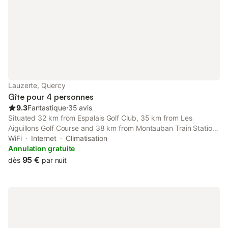
Lauzerte, Quercy
Gîte pour 4 personnes
9.3
Fantastique
⋅
35 avis
Situated 32 km from Espalais Golf Club, 35 km from Les
Aiguillons Golf Course and 38 km from Montauban Train Station,
La Loulove - Nid cosy & design au cœur de Lauzerte features
WiFi
Internet
Climatisation
accommodation set in Lauzerte.
Annulation gratuite
95 €
dès
par nuit