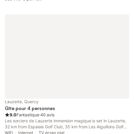
Lauzerte, Quercy
Gîte pour 4 personnes
9.0
Fantastique
⋅
40 avis
Les sorciers de Lauzerte immersion magique is set in Lauzerte,
32 km from Espalais Golf Club, 35 km from Les Aiguillons Golf
Course, and 38 km from Montauban Train Station. This
WiFi
Internet
TV écran plat