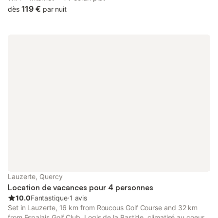
apartment is 49 km from Agen Bon-Encontre Golf Club.
119 €
dès
par nuit
Lauzerte, Quercy
Location de vacances pour 4 personnes
10.0
Fantastique
⋅
1 avis
Set in Lauzerte, 16 km from Roucous Golf Course and 32 km
from Espalais Golf Club, Logis de la Bastide, climatisé au coeur