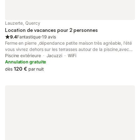
Lauzerte, Quercy
Location de vacances pour 2 personnes
9.4
Fantastique
⋅
19 avis
Ferme en pierre ,dépendance petite maison très agréable, l'été
vous vivrez dehors sur les terrasses autour de la piscine,avec
une vue imprenable sur la campagne vallonnée, entourée d'un
Piscine extérieure
Jacuzzi
WiFi
grand jardin et pelouse parsemé de petites fleurs ,seul les
Annulation gratuite
oiseaux,les cigales animent le calme de cette propriété. A 10 km
120 €
dès
par nuit
de Montcuq ,village culte du Lot. vous apprécierez l'intimité de
cet endroit non loin de Lauzerte cité médiévale l'un des plus
beau village de France