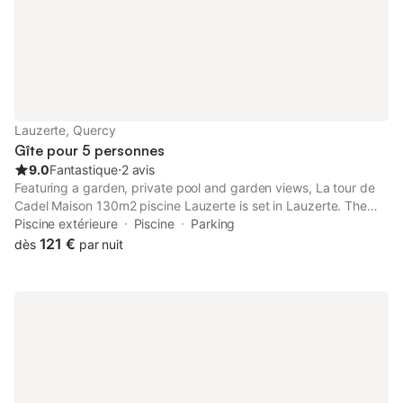
Lauzerte, Quercy
Gîte pour 5 personnes
9.0
Fantastique
⋅
2 avis
Featuring a garden, private pool and garden views, La tour de
Cadel Maison 130m2 piscine Lauzerte is set in Lauzerte. The
property features city and inner courtyard views, and is 32 km
Piscine extérieure
Piscine
Parking
from Espalais Golf Club.
121 €
dès
par nuit