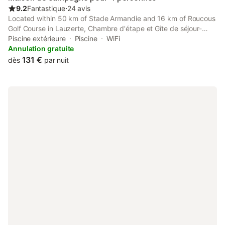
9.2
Fantastique
⋅
24 avis
Located within 50 km of Stade Armandie and 16 km of Roucous
Golf Course in Lauzerte, Chambre d'étape et Gîte de séjour-
DomaineSalamandre-fr - Piscine, Nature, GR65 et Télétravail
Piscine extérieure
Piscine
WiFi
provides accommodation with seating area.
Annulation gratuite
131 €
dès
par nuit