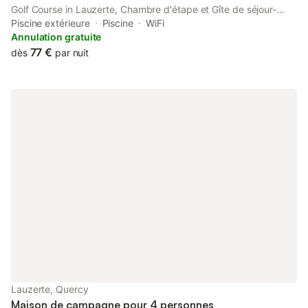
Golf Course in Lauzerte, Chambre d'étape et Gîte de séjour-
DomaineSalamandre-fr - Piscine, Nature, GR65 et Télétravail
Piscine extérieure
Piscine
WiFi
provides accommodation with seating area.
Annulation gratuite
77 €
dès
par nuit
Lauzerte, Quercy
Maison de campagne pour 4 personnes