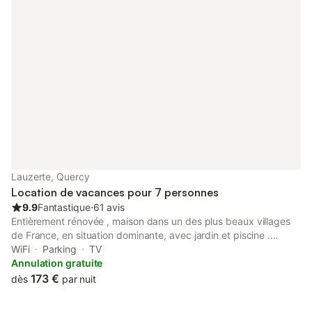
Lauzerte, Quercy
Location de vacances pour 7 personnes
9.9
Fantastique
⋅
61 avis
Entièrement rénovée , maison dans un des plus beaux villages
de France, en situation dominante, avec jardin et piscine .
(ouverte de juin à septembre ) La maison peut accueillir jusqu'à
WiFi
Parking
TV
7 personnes (avec un lit 90 cms dans la grande chambre du 1er
Annulation gratuite
étage) . Le village possède toutes les commodités (alimentation,
173 €
dès
par nuit
médecins, pharmacie …)la région est riche en histoire, sites
naturels , gastronomie ... Attention : la piscine est ouverte