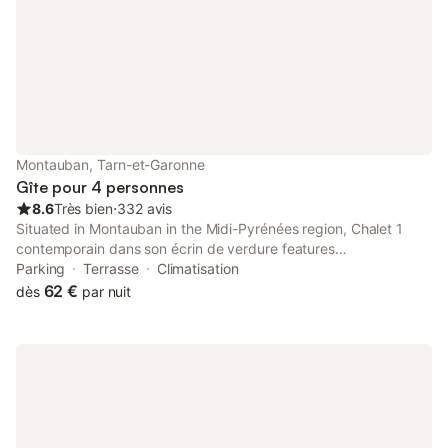
Montauban, Tarn-et-Garonne
Gîte pour 4 personnes
8.6
Très bien
⋅
332 avis
Situated in Montauban in the Midi-Pyrénées region, Chalet 1
contemporain dans son écrin de verdure features
accommodation with free private parking. The chalet has a
Parking
Terrasse
Climatisation
terrace, 1 bedroom, a living room and a well-equipped kitchen.
62 €
dès
par nuit