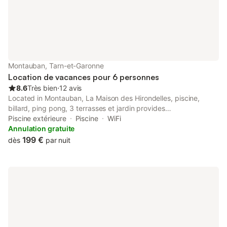
Montauban, Tarn-et-Garonne
Location de vacances pour 6 personnes
8.6
Très bien
⋅
12 avis
Located in Montauban, La Maison des Hirondelles, piscine,
billard, ping pong, 3 terrasses et jardin provides
accommodation with private pool, free WiFi and free private
Piscine extérieure
Piscine
WiFi
parking for guests who drive. This holiday home has a garden.
Annulation gratuite
199 €
dès
par nuit