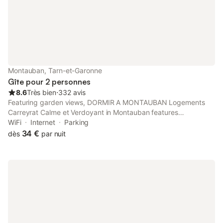
entièrement la partie locative de la m
Montauban, Tarn-et-Garonne
Gîte pour 2 personnes
8.6
Très bien
⋅
332 avis
Featuring garden views, DORMIR A MONTAUBAN Logements
Carreyrat Calme et Verdoyant in Montauban features
accommodation and a garden. This property offers access to a
WiFi
Internet
Parking
terrace, free private parking and free WiFi.
34 €
dès
par nuit