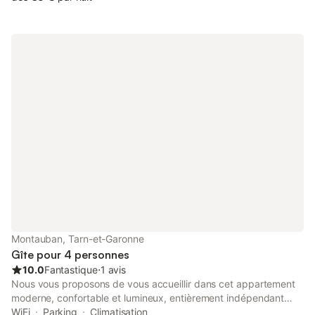
free WiFi.
Montauban, Tarn-et-Garonne
Gîte pour 4 personnes
10.0
Fantastique
⋅
1 avis
Nous vous proposons de vous accueillir dans cet appartement
moderne, confortable et lumineux, entièrement indépendant
mais mitoyen à notre maison en bois que nous avons construite
WiFi
Parking
Climatisation