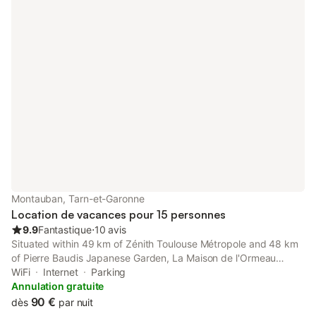
Montauban, Tarn-et-Garonne
Location de vacances pour 15 personnes
9.9
Fantastique
⋅
10 avis
Situated within 49 km of Zénith Toulouse Métropole and 48 km
of Pierre Baudis Japanese Garden, La Maison de l'Ormeau
features rooms with air conditioning and a private bathroom in
WiFi
Internet
Parking
Montauban.
Annulation gratuite
90 €
dès
par nuit