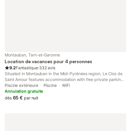
Montauban, Tarn-et-Garonne
Location de vacances pour 4 personnes
9.2
Fantastique
⋅
332 avis
Situated in Montauban in the Midi-Pyrénées region, Le Clos de
Saint Amour features accommodation with free private parking,
as well as access to a solarium. The property has pool and
Piscine extérieure
Piscine
WiFi
garden views.
Annulation gratuite
65 €
dès
par nuit