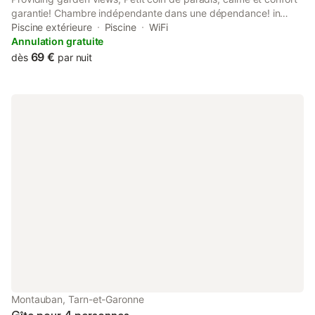
garantie! Chambre indépendante dans une dépendance! in
Montauban features accommodation and a garden. With pool
Piscine extérieure
Piscine
WiFi
views, this accommodation offers a terrace and a swimming
Annulation gratuite
pool.
69 €
dès
par nuit
Montauban, Tarn-et-Garonne