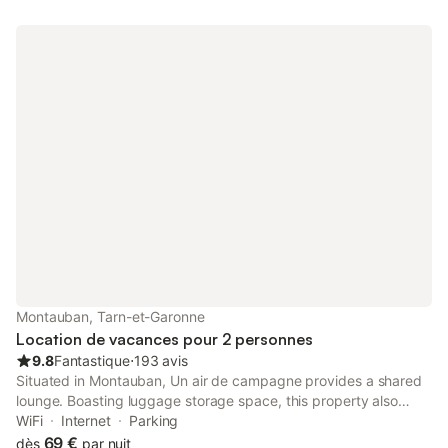
Montauban, Tarn-et-Garonne
Location de vacances pour 2 personnes
9.8
Fantastique
⋅
193 avis
Situated in Montauban, Un air de campagne provides a shared
lounge. Boasting luggage storage space, this property also
provides guests with a picnic area. The bed and breakfast
WiFi
Internet
Parking
features rooms with air conditioning, free private parking and
69 €
dès
par nuit