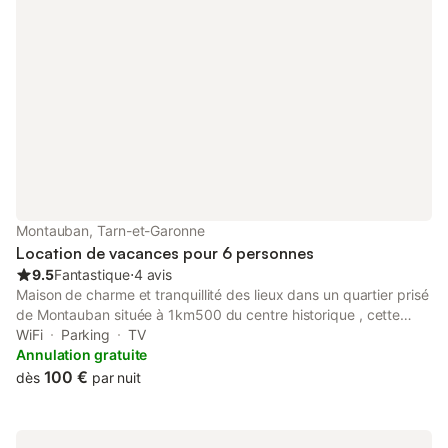
Montauban, Tarn-et-Garonne
Location de vacances pour 6 personnes
9.5
Fantastique
⋅
4 avis
Maison de charme et tranquillité des lieux dans un quartier prisé
de Montauban située à 1km500 du centre historique , cette
maison de famille vient d'etre entierement restaurée. Un grand
WiFi
Parking
TV
jardin privé vous fera vivre de très bons moments en famille ou
Annulation gratuite
entre amis. - une cuisine toute équipée(lave vaisselle, micro
100 €
dès
par nuit
onde, four, plaque de cuisson, lave linge ect...° -une salle à
manger avec salon --un deuxième salon avec canapé lit tres
confortable -une chambre avec un lit en 160 -une chambre