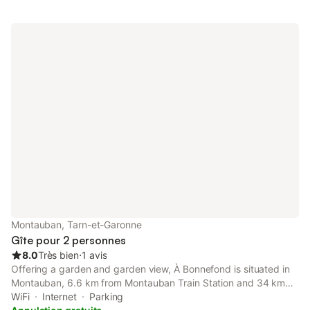
Montauban, Tarn-et-Garonne
Gîte pour 2 personnes
8.0
Très bien
⋅
1 avis
Offering a garden and garden view, À Bonnefond is situated in
Montauban, 6.6 km from Montauban Train Station and 34 km
from Roucous Golf Course. This property offers access to a
WiFi
Internet
Parking