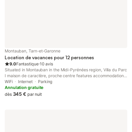
Montauban, Tarn-et-Garonne
Location de vacances pour 12 personnes
9.0
Fantastique
⋅
10 avis
Situated in Montauban in the Midi-Pyrénées region, Villa du Parc
I maison de caractère, proche centre features accommodation
with free WiFi and free private parking. This holiday home
WiFi
Internet
Parking
provides a garden.
Annulation gratuite
345 €
dès
par nuit