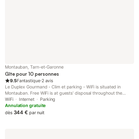
Montauban, Tarn-et-Garonne
Gîte pour 10 personnes
9.5
Fantastique
⋅
2 avis
Le Duplex Gourmand - Clim et parking - WiFi is situated in
Montauban. Free WiFi is at guests' disposal throughout the
property.
WiFi
Internet
Parking
Annulation gratuite
344 €
dès
par nuit