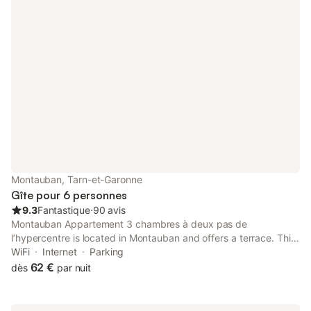
Montauban, Tarn-et-Garonne
Gîte pour 6 personnes
9.3
Fantastique
⋅
90 avis
Montauban Appartement 3 chambres à deux pas de
l’hypercentre is located in Montauban and offers a terrace. This
apartment provides free private parking, a lift and free WiFi.
WiFi
Internet
Parking
62 €
dès
par nuit