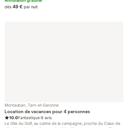
balcony, free private parking and free WiFi.
Annulation gratuite
49 €
dès
par nuit
Montauban, Tarn-et-Garonne
Location de vacances pour 4 personnes
10.0
Fantastique
⋅
8 avis
Le Gite du Golf, au calme de la campagne, proche du Cœur de