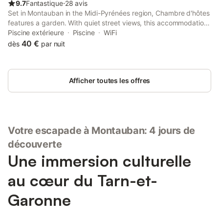
9.7
Fantastique
⋅
28 avis
Set in Montauban in the Midi-Pyrénées region, Chambre d'hôtes
features a garden. With quiet street views, this accommodation
offers a terrace and a swimming pool. Free WiFi is available
Piscine extérieure
Piscine
WiFi
throughout the property and Les Aiguillons Golf Course is 6.
40 €
dès
par nuit
Afficher toutes les offres
Votre escapade à Montauban: 4 jours de
découverte
Une immersion culturelle
au cœur du Tarn-et-
Garonne