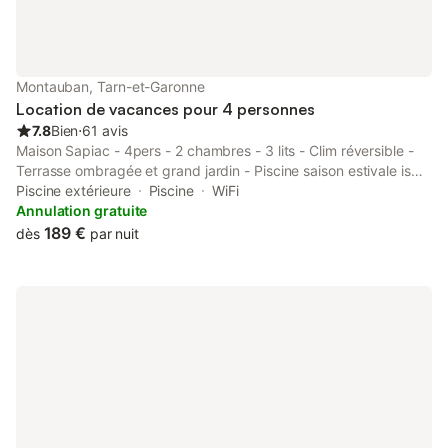
Climatisation dans la cuisine Établissement entièrement non-
fumeurs Chambres familiales Chambres non-fumeurs
Montauban, Tarn-et-Garonne
Location de vacances pour 4 personnes
7.8
Bien
⋅
61 avis
Maison Sapiac - 4pers - 2 chambres - 3 lits - Clim réversible -
Terrasse ombragée et grand jardin - Piscine saison estivale is
located in Montauban.
Piscine extérieure
Piscine
WiFi
Annulation gratuite
189 €
dès
par nuit