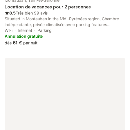
Montauban, Tarn-et-Garonne
Location de vacances pour 2 personnes
8.5
Très bien
⋅
99 avis
Situated in Montauban in the Midi-Pyrénées region, Chambre
indépendante, privée climatisée avec parking features
accommodation with free WiFi and free private parking. The
WiFi
Internet
Parking
bed and breakfast features a flat-screen TV.
Annulation gratuite
61 €
dès
par nuit