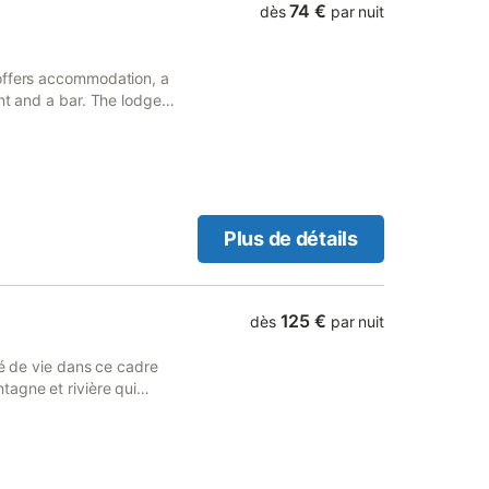
74 €
dès
par nuit
offers accommodation, a
nt and a bar. The lodge
ge.
Plus de détails
125 €
dès
par nuit
té de vie dans ce cadre
agne et rivière qui
es propriétaires avec une
se, il fait partie
ar une céramiste et un