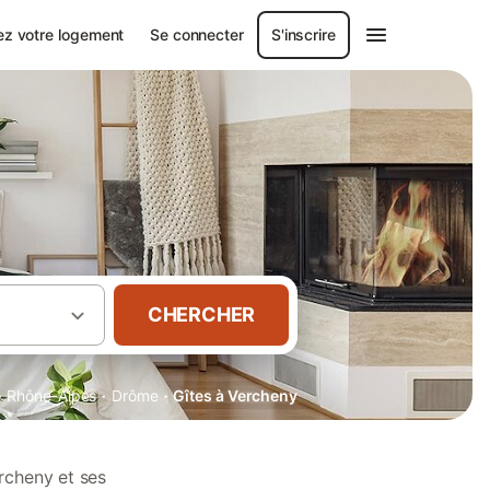
ez votre logement
Se connecter
S'inscrire
CHERCHER
·
·
·
Rhône-Alpes
Drôme
Gîtes à Vercheny
rcheny et ses