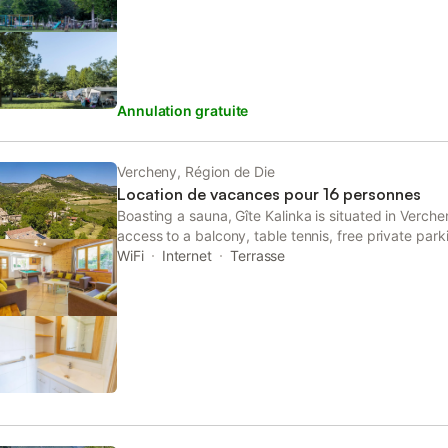
Annulation gratuite
Vercheny, Région de Die
Location de vacances pour 16 personnes
Boasting a sauna, Gîte Kalinka is situated in Verche
access to a balcony, table tennis, free private park
holiday home features facilities for disabled guests
WiFi
Internet
Terrasse