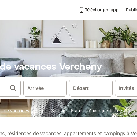
Télécharger l’app
Publi
s de vacances Vercheny
Arrivée
Départ
Invités
·
·
·
ons de vacances
France
Sud de la France
Auvergne-Rhône-Alpes
ions, résidences de vacances, appartements et campings à Ve