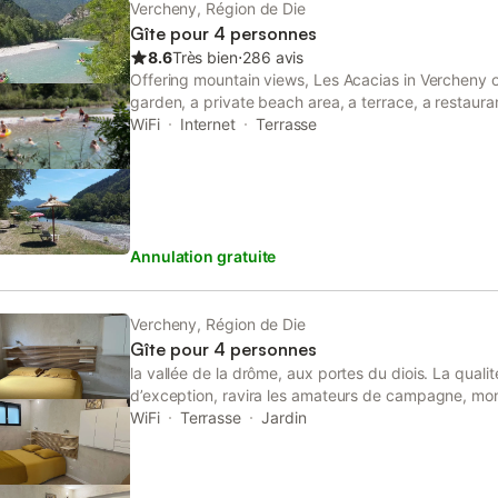
Vercheny, Région de Die
Gîte pour 4 personnes
8.6
Très bien
⋅
286 avis
Offering mountain views, Les Acacias in Vercheny 
garden, a private beach area, a terrace, a restaura
features both WiFi and private parking free of char
WiFi
Internet
Terrasse
Annulation gratuite
Vercheny, Région de Die
Gîte pour 4 personnes
la vallée de la drôme, aux portes du diois. La quali
d’exception, ravira les amateurs de campagne, mont
aspirent à la tranquillité. Entièrement rénové par s
WiFi
Terrasse
Jardin
démarche écologique, agrémenté d’une grande terras
intégrante d’une fermette entièrement réhabilitée p
guide de rivière , amoureux de la pierre.