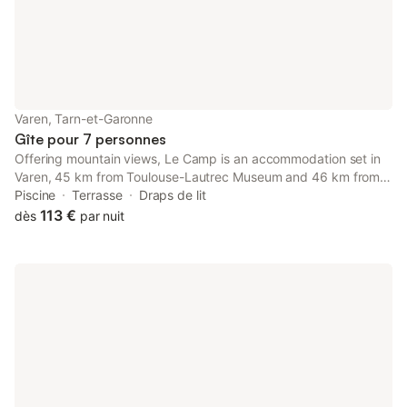
Varen, Tarn-et-Garonne
Gîte pour 7 personnes
Offering mountain views, Le Camp is an accommodation set in
Varen, 45 km from Toulouse-Lautrec Museum and 46 km from
Albi Cathedral. The property is around 20 km from Najac Castle,
Piscine
Terrasse
Draps de lit
34 km from Mauriac Castle and 47 km from Albi Florentin Golf
113 €
dès
par nuit
Course.