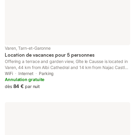
Varen, Tarn-et-Garonne
Location de vacances pour 5 personnes
Offering a terrace and garden view, Gîte le Causse is located in
Varen, 44 km from Albi Cathedral and 14 km from Najac Castle.
This holiday home offers free private parking, a 24-hour front
WiFi
Internet
Parking
desk and free WiFi.
Annulation gratuite
84 €
dès
par nuit