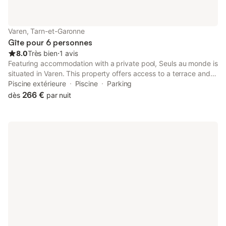
Varen, Tarn-et-Garonne
Gîte pour 6 personnes
8.0
Très bien
⋅
1 avis
Featuring accommodation with a private pool, Seuls au monde is
situated in Varen. This property offers access to a terrace and
free private parking. The property is non-smoking and is
Piscine extérieure
Piscine
Parking
located 45 km from Toulouse-Lautrec Museum.
266 €
dès
par nuit