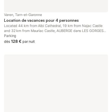
Varen, Tarn-et-Garonne
Location de vacances pour 4 personnes
Located 44 km from Albi Cathedral, 19 km from Najac Castle
and 32 km from Mauriac Castle, AUBERGE dans LES GORGES
DE L'AVEYRON offers accommodation situated in Varen. The
Parking
property is non-smoking and is set 43 km from Toulouse-
128 €
dès
par nuit
Lautrec Museum.