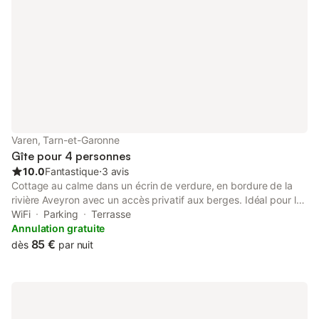
Varen, Tarn-et-Garonne
Gîte pour 4 personnes
10.0
Fantastique
⋅
3 avis
Cottage au calme dans un écrin de verdure, en bordure de la
rivière Aveyron avec un accès privatif aux berges. Idéal pour les
pêcheurs! Cuisine d'été entièrement équipée ouverte sur cour
WiFi
Parking
Terrasse
privée. BBQ Idéal pour se ressourcer. Au coeur du Quercy-
Annulation gratuite
Rouergue à proximité du joli petit village médiéval de Varen
85 €
dès
par nuit
disposant de toutes les commodités ( Bar-restaurant / Poste /
Maison de Santé / Pharmacie / Superette / Pizzeria / salon de
thé / marché hebdomadaire) Idéalement situé à 15km des plus
beaux villages de France Najac / Cordes sur Ciel / Saint
Antonin-Noble-Val. Sur place possibilité de louer Vélos / Canoë /