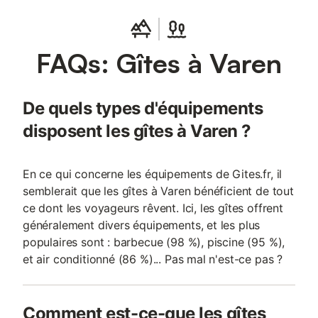
de bain privative L’organisation en hauteur crée une atmosphère
singulière, propice à une véritable déconnexion. L’expérience
Séjourner dans le pigeonnier, c’est profiter : d’un environnement
FAQs: Gîtes à Varen
calme et préservé d'un hébergement entièrement climatisé
d’une piscine en dur intégrée au domaine d’espaces communs
élégants d’un accès à des espaces atypiques, comme les caves
aménagées (cinéma et salle dejeux) Pour qui ? Le pigeonnier est
De quels types d'équipements
idéal pour : un séjour en couple une escapade romantique un
week-end de déconnexion les amateurs de lieux atypiques et
disposent les gîtes à Varen ?
de caractère
En ce qui concerne les équipements de Gites.fr, il
semblerait que les gîtes à Varen bénéficient de tout
ce dont les voyageurs rêvent. Ici, les gîtes offrent
généralement divers équipements, et les plus
populaires sont : barbecue (98 %), piscine (95 %),
et air conditionné (86 %)... Pas mal n'est-ce pas ?
Comment est-ce-que les gîtes