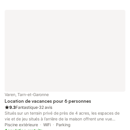
campagne environnante. Magnifiques circuits touristiques à
découvrir. Nombreuses activités sportives dans les gorges de
l'Aveyron. Location pour 10 personnes . Le tout sur un jardin
spacieux (3500m²) avec plusieurs terrasses de part et d'autre
et un terrain de pétanque. Disponible de juillet à septembre.
Varen, Tarn-et-Garonne
Location de vacances pour 6 personnes
9.3
Fantastique
⋅
32 avis
Situés sur un terrain privé de près de 4 acres, les espaces de
vie et de jeu situés à l’arrière de la maison offrent une vue
magnifique, surélevée et orientée au sud, sur les champs et les
Piscine extérieure
WiFi
Parking