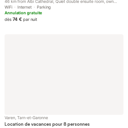
46 km from Albi Cathedral, Quiet double ensuite room, own
entrance features accommodation with free WiFi in a historic
WiFi
Internet
Parking
building.
Annulation gratuite
74 €
dès
par nuit
Varen, Tarn-et-Garonne
Location de vacances pour 8 personnes