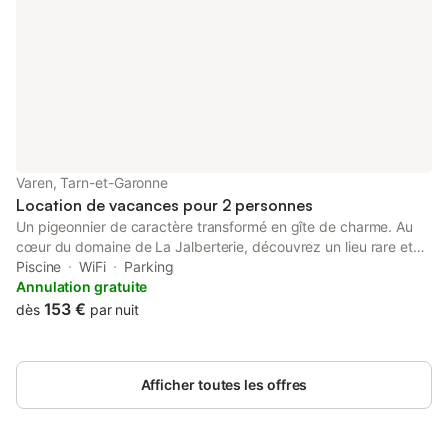
Varen, Tarn-et-Garonne
Location de vacances pour 2 personnes
Un pigeonnier de caractère transformé en gîte de charme. Au
cœur du domaine de La Jalberterie, découvrez un lieu rare et
singulier : un pigeonnier entièrement restauré, aujourd’hui
Piscine
WiFi
Parking
transformé en gîte indépendant. Pensé pour accueillir deux
Annulation gratuite
personnes, ce gîte sur trois niveaux offre une expérience à la
153 €
dès
par nuit
fois intime, atypique et confortable, où chaque espace a été
conçu pour préserver l’authenticité du bâti tout en apportant le
confort d’aujourd’hui. Le logement Le pigeonnier se déploie
Afficher toutes les offres
verticalement sur trois niveaux : Rez-de-chaussée : cuisine
équipée, idéale pour préparer vos repas en toute autonomie
Premier étage : salon cosy avec espace détente et WC
indépendant Dernier niveau : chambre chaleureuse avec salle