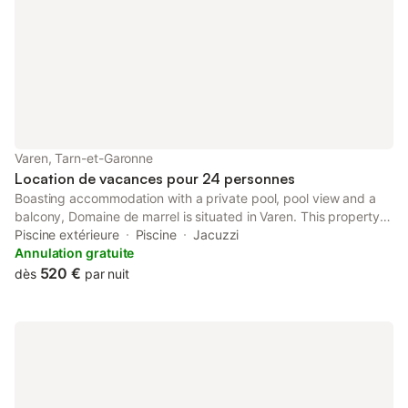
pêche (accompagnement possible),
montgolfière, VTT et
montgolfière, villages médiév
dans les gorges, esca
Varen, Tarn-et-Garonne
Location de vacances pour 24 personnes
Boasting accommodation with a private pool, pool view and a
balcony, Domaine de marrel is situated in Varen. This property
offers access to a terrace, table tennis, free private parking and
Piscine extérieure
Piscine
Jacuzzi
free WiFi.
Annulation gratuite
520 €
dès
par nuit