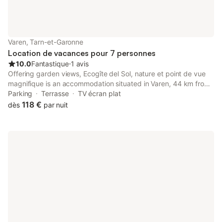
Varen, Tarn-et-Garonne
Location de vacances pour 7 personnes
10.0
Fantastique
⋅
1 avis
Offering garden views, Ecogîte del Sol, nature et point de vue
magnifique is an accommodation situated in Varen, 44 km from
Albi Cathedral and 10 km from Najac Castle. This property
Parking
Terrasse
TV écran plat
offers access to a terrace and free private parking.
118 €
dès
par nuit