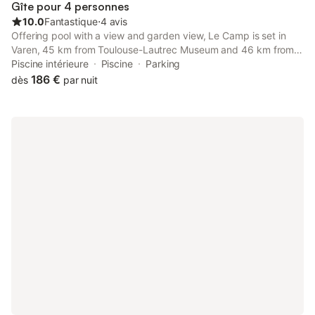
Gîte pour 4 personnes
10.0
Fantastique
⋅
4 avis
Offering pool with a view and garden view, Le Camp is set in
Varen, 45 km from Toulouse-Lautrec Museum and 46 km from
Albi Cathedral. This property offers access to a terrace and free
Piscine intérieure
Piscine
Parking
private parking.
186 €
dès
par nuit