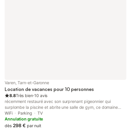
Varen, Tarn-et-Garonne
Location de vacances pour 10 personnes
8.8
Très bien
⋅
10 avis
récemment restauré avec son surprenant pigeonnier qui
surplombe la piscine et abrite une salle de gym, ce domaine
propose une maison principale de 160m² , composée d'un
WiFi
Parking
TV
salon, salle à manger et cuisine 4 chambres 3 salles de bains.
Annulation gratuite
Une piscine se situe dans l'enceinte d'une ancienne grange.
298 €
dès
par nuit
Calme absolu, exposition à 360°. Très belle vue sur la