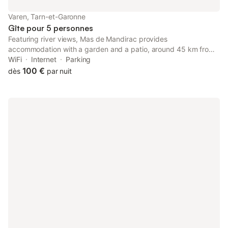
kayak, via-ferrata, escalade, randonnée …. Son emplacement
vous permettra à la fois de visiter quatre départements (Tarn et
Varen, Tarn-et-Garonne
Garonne, Tarn, Lot et l'Aveyr
Gîte pour 5 personnes
Featuring river views, Mas de Mandirac provides
accommodation with a garden and a patio, around 45 km from
Toulouse-Lautrec Museum. Both free WiFi and parking on-site
WiFi
Internet
Parking
are available at the apartment free of charge.
100 €
dès
par nuit