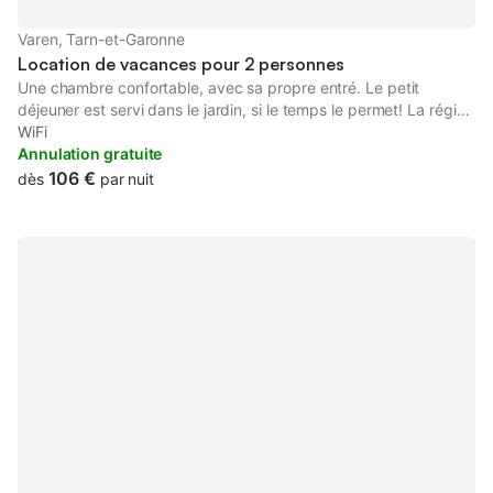
Varen, Tarn-et-Garonne
Location de vacances pour 2 personnes
Une chambre confortable, avec sa propre entré. Le petit
déjeuner est servi dans le jardin, si le temps le permet! La région
historique a des paysages époustouflants. Il y a beaucoup à
WiFi
visiter et faire.
Annulation gratuite
106 €
dès
par nuit