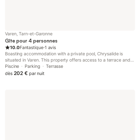
Varen, Tarn-et-Garonne
Gîte pour 4 personnes
10.0
Fantastique
⋅
1 avis
Boasting accommodation with a private pool, Chrysalide is
situated in Varen. This property offers access to a terrace and
free private parking. The property is non-smoking and is set 45
Piscine
Parking
Terrasse
km from Toulouse-Lautrec Museum.
202 €
dès
par nuit