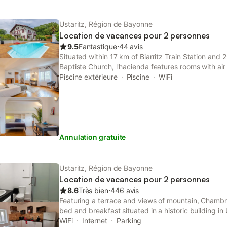
soirs d'été. Environnement calme et agréable pour 
séjour. Le petit village d'Ustaritz est idéalement si
nombreuses activités. A 12 km de Biarritz et de ses
Ustaritz, Région de Bayonne
station thermale de Cambo les Bains, à 15 d'Espelet
Location de vacances pour 2 personnes
piment. Non loin de l'Espagne. Tarifs dégressifs se
9.5
Fantastique
⋅
44 avis
Facebook : Portua Alde gîte entre terre et mer 
Situated within 17 km of Biarritz Train Station and
BEBE DISPONIBLE. BENEFICIEZ D'UNE REDUCTI
Baptiste Church, l'hacienda features rooms with air
PLUSIEURS SEMAINES CONSECUTIVES. Nous seron
bathroom in Ustaritz. This bed and breakfast has 
Piscine extérieure
Piscine
WiFi
accueillir et vous faire découvrir notre petit coin de
free private parking.
ne sont qu'une estimation, je vous inv
Annulation gratuite
Ustaritz, Région de Bayonne
Location de vacances pour 2 personnes
8.6
Très bien
⋅
446 avis
Featuring a terrace and views of mountain, Chambre
bed and breakfast situated in a historic building in 
Train Station.
WiFi
Internet
Parking