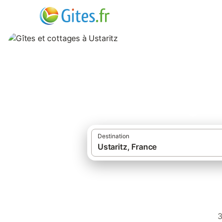
Gîtes et cottages 
Destination
·
Gîtes et locations de vacances
Fra
3