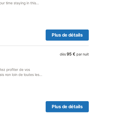
ur time staying in this
 you will have access to
Plus de détails
95 €
dès
par nuit
tez profiter de vos
s non loin de toutes les
rie, rénovée par nos soins
vous offre tout le nécessaire
. Cette maison mitoyenne
e de bains à l'étage
icaine (vitro, four, micro
Grande Terrasse (exposée à l'
Plus de détails
déale pour dîner les longs