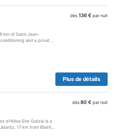
profiter au mieux de votre
tué pour pratiquer de
 plages, à 10 minutes de la
136 €
dès
par nuit
te et de leur si apprécié
lon durée. Suivez-nous sur
au Pays Basque EQUIPEMENT
 26 km of Saint-Jean-
ON POUR LA LOCATION DE
 conditioning and a private
s heureux de vous
a heated pool, a garden and
 paradis. Les tarifs affichés
Plus de détails
80 €
dès
par nuit
s d'Hôtes Ene Gutizia is a
Ustaritz, 17 km from Biarritz