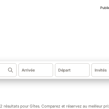
Publi
à Ustaritz
Arrivée
Départ
Invités
·
·
·
·
nce
Sud de la France
Sud Ouest de France
Nouvelle-Aquitaine
2 résultats pour Gîtes. Comparez et réservez au meilleur pri