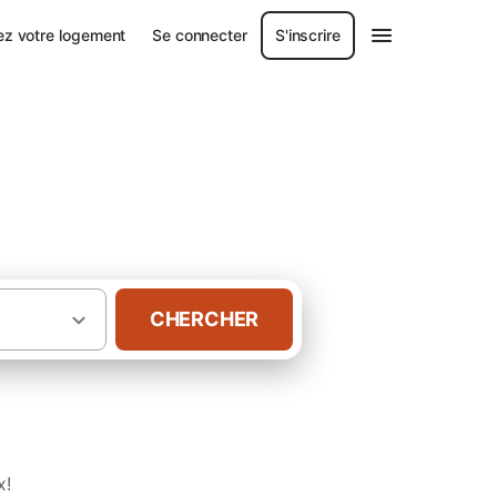
ez votre logement
Se connecter
S'inscrire
CHERCHER
·
·
Aquitaine
Pays basque
Gîtes à Ustaritz
x!