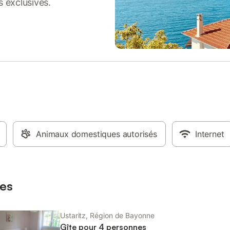
s exclusives.
nible.
d'une terrasse couverte privativ
salon de jardin et barbecue et d'
jardin non clos. Parking et cour o
Gîte situé à 5 mn du golf de Bass
le gaz pour la cuisson (si la cuisin
fonctionne avec cette énergie) - 
dans la limite d'une consommatio
raisonnable - chauffage et électri
Animaux domestiques autorisés
Internet
es
Ustaritz, Région de Bayonne
Gîte pour 4 personnes