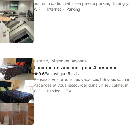
accommodation with free private parking. During yo
recently renovated apartment, dating back to 2013,
WiFi
Internet
Parking
free WiFi.
Ustaritz, Région de Bayonne
Location de vacances pour 4 personnes
9.6
Fantastique
⋅
5 avis
Pensez à vos prochaines vacances ! Si vous souhai
vacances et vous ressourcer dans un lieu calme, mai
commodités c'est le lieu idéal ! Cette ancienne écu
WiFi
Parking
TV
pour vous accueillir dans les meilleures conditions, 
pour passer d'agréables vacances au Pays Basque
se compose de : - 2 chambres : 2 lits doubles - sall
(douche) - toilettes au rez de chaussé - cuisine amér
ondes, cafetière, grille pain...) ouverte sur séjour 
Est et ensoleillée toute la journée) avec barbecue, i