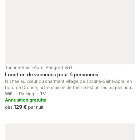
Tocane-Saint-Apre, Périgord Vert
Location de vacances pour 6 personnes
Nichée au cœur du charmant village de Tocane-Saint-Apre, en
bord de Dronne, notre maison de famille est un lieu auquel nous
sommes profondément attachés. On a su conserver son
WiFi
Parking
TV
authenticité tout en offrant le confort nécessaire pour un séjour
Annulation gratuite
paisible, au rythme de la campagne périgourdine. Ici, tout invite
129 €
dès
par nuit
à la détente : les balades le long de la rivière, les marchés de
producteurs, les randonnées dans une nature préservée… À
quelques kilomètres, vous pourrez découvrir la superbe
Brantôme, la pittoresque Bourdeilles ou encore le Château de
Fayolle, sans oublier les nombreux trésors du Périgord. La