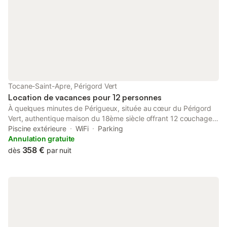
Tocane-Saint-Apre, Périgord Vert
Location de vacances pour 12 personnes
À quelques minutes de Périgueux, située au cœur du Périgord
Vert, authentique maison du 18ème siècle offrant 12 couchages
dans le charme de l’ancien et le confort d’aujourd’hui.
Piscine extérieure
WiFi
Parking
Idéalement Placée avec sa cour et piscine privative, cet
Annulation gratuite
ensemble vous permettra de vous rafraîchir ou vous reposer
358 €
dès
par nuit
après une journée à découvrir les bijoux de la région. La maison
se compose d’un ensemble de 3 gites indépendants mais
privatisés pour vous offrir la jouissance exclusive entre ami(e)s
ou en famille, cet havre de paix clos de murs saura vous séduire
et être votre QG.