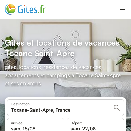
Gîtes et locations de vacances
Tocane Saint-Apre
gîtes, locations, résidences de vacances,
appartements et campings à Tocane Saint-Apre
et ses environs
Destination
Tocane-Saint-Apre, France
Arrivée
Départ
sam. 15/08
sam. 22/08