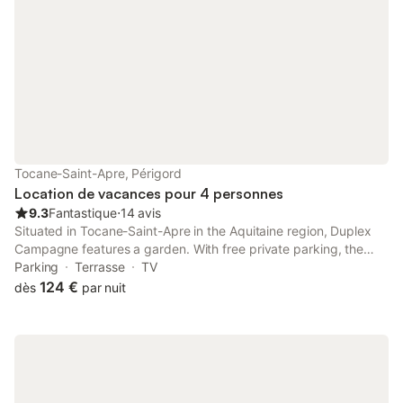
Tocane-Saint-Apre, Périgord
Location de vacances pour 4 personnes
9.3
Fantastique
⋅
14 avis
Situated in Tocane-Saint-Apre in the Aquitaine region, Duplex
Campagne features a garden. With free private parking, the
property is 9.1 km from Bourdeilles Castle and 18 km from
Parking
Terrasse
TV
Périgueux Golf Course.
124 €
dès
par nuit