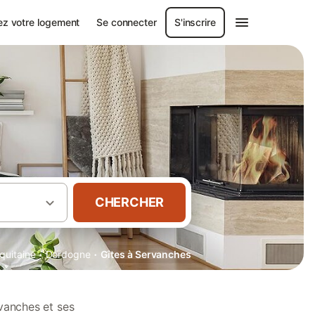
ez votre logement
Se connecter
S'inscrire
CHERCHER
·
·
quitaine
Dordogne
Gîtes à Servanches
vanches et ses