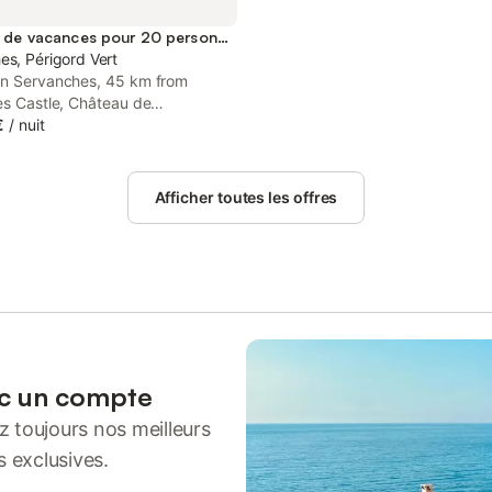
Location de vacances pour 20 personnes
es, Périgord Vert
in Servanches, 45 km from
es Castle, Château de
es - Gîtes 20 personnes -
€
/
nuit
 - Piscine offers accommodation
ss to a garden. This property
cess to a terrace, free private
Afficher toutes les offres
nd free WiFi.
ec un compte
 toujours nos meilleurs
s exclusives.