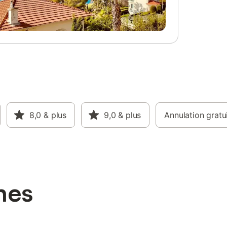
8,0
& plus
9,0
& plus
Annulation gratu
hes