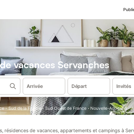
Publi
s de vacances Servanches
Arrivée
Départ
Invités
·
·
·
·
ce
Sud de la France
Sud Ouest de France
Nouvelle-Aquitaine
A
ons, résidences de vacances, appartements et campings à Ser