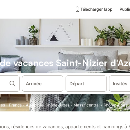
Télécharger l’app
Publi
s de vacances Saint-Nizier d'A
Arrivée
Départ
Invités
·
·
·
·
ces
France
Auvergne-Rhône-Alpes
Massif central
Rhône-Alpes
ations, résidences de vacances, appartements et campings à S