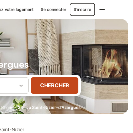
ez votre logement
Se connecter
S'inscrire
zergues
CHERCHER
·
·
Rhône
Gîtes à Saint-Nizier-d'Azergues
aint-Nizier