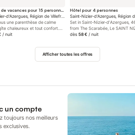
Location de vacances pour 15 personnes
Hôtel pour 4 personnes
aône
ier-d'Azergues, Région de Villefranche-sur-Saône
Saint-Nizier-d'Azergues, Région d
ous une parenthèse de calme
Set in Saint-Nizier-dʼAzergues, 
îte chaleureux et tout confort.
from The Scarabée, Le SAINT NI
d’un cadre apaisant, idéal pour
€
/
nuit
offers accommodation with a terr
dès
58 €
/
nuit
sourcer, vous détendre et
private parking, a restaurant and 
 des moments conviviaux. Entre
The hotel has family rooms. Guest
 sérénité, chaque instant invite à
hotel can enjoy a continental bre
Afficher toutes les offres
et à savourer pleinement votre
ec un compte
 toujours nos meilleurs
s exclusives.