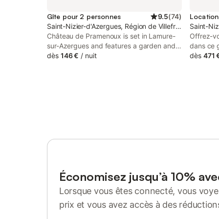
Gîte pour 2 personnes
9.5
(
74
)
Saint-Nizier-d'Azergues, Région de Villefranche-sur-S
Saint-Niz
Château de Pramenoux is set in Lamure-
Offrez-v
sur-Azergues and features a garden and a
dans ce g
shared lounge. This guest house offers
dès
146 €
/
nuit
Profitez 
dès
471 
free private parking and a shared kitchen.
vous res
The guest house features garden views
partager
and a sun terrace.
nature et
ralentir 
séjour.
Économisez jusqu’à 10% av
Lorsque vous êtes connecté, vous voyez
prix et vous avez accès à des réduction