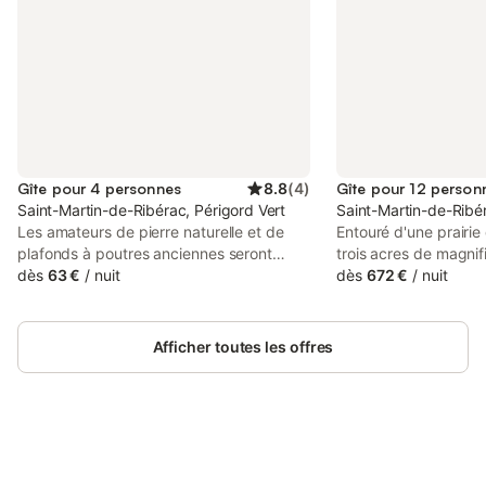
Gîte pour 4 personnes
8.8
(
4
)
Gîte pour 12 person
Saint-Martin-de-Ribérac, Périgord Vert
Saint-Martin-de-Ribér
Les amateurs de pierre naturelle et de
Entouré d'une prairie
plafonds à poutres anciennes seront
trois acres de magnifi
comblés dans la maison de vacances
dès
63 €
/
nuit
Château Guygaudie 
dès
672 €
/
nuit
"Pas de Soucis", aménagée dans une
grandeur française d
ancienne maison de meunier,
esprit familial. Dès 
parfaitement restaurée pour offrir tout le
ses imposantes portes
Afficher toutes les offres
confort à 3 ou 4 hôtes. "Pas de Soucis"
patrimoine de cet él
est officiellement classé 3 étoiles. Au rez-
révèle, où antiquités
de-chaussée, vous trouverez un grand
portraits ancestraux
séjour. Dans le coin salon, vous pourrez
passé fascinant. An
vous détendre près de la chaleur
Guy de Larigaudie, c
réconfortante du poêle à bois. Il y a un
Connectez-vous et économisez
cofondateur du mou
Se connecter