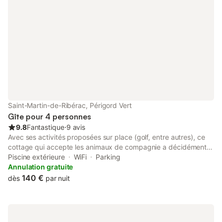
Saint-Martin-de-Ribérac, Périgord Vert
Gîte pour 4 personnes
9.8
Fantastique
⋅
9 avis
Avec ses activités proposées sur place (golf, entre autres), ce
cottage qui accepte les animaux de compagnie a décidément
tout pour vous plaire. Sautez dans votre voiture et parcourez le
Piscine extérieure
WiFi
Parking
trajet de 10 minutes jusqu'à Office du tourisme de Ribérac ou de
Annulation gratuite
25 minutes jusqu'à Moulin de la Veyssière (et quand vous n'êtes
140 €
dès
par nuit
pas sur les routes, profitez du parking mis à disposition par
l'hébergement). De retour de votre escapade, offrez-vous un
moment de bien-être au bord d'une piscine chauffée et
découvrez un jardin où siroter un cocktail en toute tranquillité