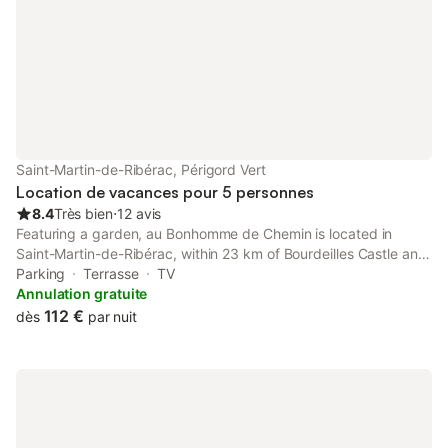
barbecue ! Le jardin paysager derrière la
plein air des chaudes
maison vous invite à vous
vou
Saint-Martin-de-Ribérac, Périgord Vert
Location de vacances pour 5 personnes
8.4
Très bien
⋅
12 avis
Featuring a garden, au Bonhomme de Chemin is located in
Saint-Martin-de-Ribérac, within 23 km of Bourdeilles Castle and
36 km of Périgueux Golf Course. This property offers access to
Parking
Terrasse
TV
a terrace and free private parking.
Annulation gratuite
112 €
dès
par nuit