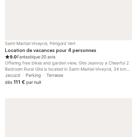
dans la
Saint-Martial-Viveyrol, Périgord Vert
Location de vacances pour 4 personnes
9.0
Fantastique
⋅
20 avis
Offering free bikes and garden view, Gite Jeanroy a Cheerful 2
Bedroom Rural Gite is located in Saint-Martial-Viveyrol, 34 km
from Lande Golf Course and 45 km from Périgueux Golf Course.
Jacuzzi
Parking
Terrasse
111 €
dès
par nuit