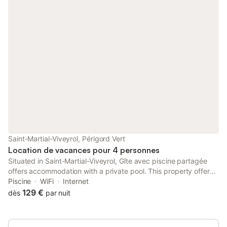
Saint-Martial-Viveyrol, Périgord Vert
Location de vacances pour 4 personnes
Situated in Saint-Martial-Viveyrol, Gîte avec piscine partagée
offers accommodation with a private pool. This property offers
access to a terrace, free private parking and free WiFi.
Piscine
WiFi
Internet
129 €
dès
par nuit