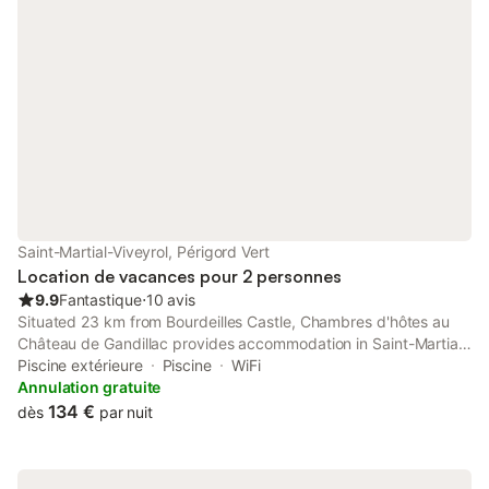
Saint-Martial-Viveyrol, Périgord Vert
Location de vacances pour 2 personnes
9.9
Fantastique
⋅
10 avis
Situated 23 km from Bourdeilles Castle, Chambres d'hôtes au
Château de Gandillac provides accommodation in Saint-Martial-
Viveyrol with access to a solarium. Boasting a shared kitchen,
Piscine extérieure
Piscine
WiFi
this property also provides guests with a picnic area.
Annulation gratuite
134 €
dès
par nuit