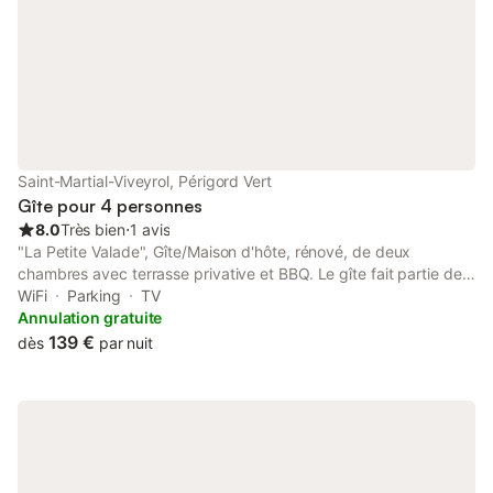
Saint-Martial-Viveyrol, Périgord Vert
Gîte pour 4 personnes
8.0
Très bien
⋅
1 avis
"La Petite Valade", Gîte/Maison d'hôte, rénové, de deux
chambres avec terrasse privative et BBQ. Le gîte fait partie de
la propriété principale "La Valade". Situé en Dordogne dans le
WiFi
Parking
TV
Périgord Vert. A 5 min de Verteillac, 20 min de Riberac, 30 min
Annulation gratuite
de Brantome et Bourdeilles, 50 min de Périgueux et Angoulême
139 €
dès
par nuit
et 1h15 de Bergerac. Le gîte est en environnement paisible et
arboré avec vue en hauteur sur les champs vallonnés. Le
logement Gîte rénové avec terrasse privative et BBQ. Accès à la
grande piscine de la maison principale, 15x6m, avec vue en
hauteur sur la campagne environnante très vallonnée. Deux
chambres avec pierres et poutres apparentes. Toutes deux ont