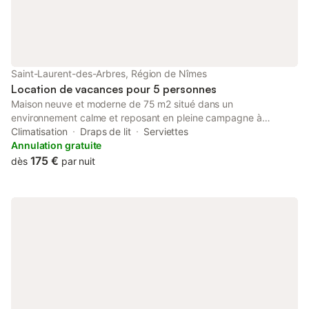
Saint-Laurent-des-Arbres, Région de Nîmes
Location de vacances pour 5 personnes
Maison neuve et moderne de 75 m2 situé dans un
environnement calme et reposant en pleine campagne à
proximité d'Avignon et du Pont Gard, sortie d'autoroute à 5 min
Climatisation
Draps de lit
Serviettes
nombreux commerces et restaurants de proximité. Comprenant
Annulation gratuite
2 chambres dont une avec 1 lit King size 180x200 cm 1 lit
175 €
dès
par nuit
queen size 140x200 cm et 1 canapé lit une place. Lit parapluie
pour bébé sur demande. Logement non adapté aux personnes
à mobilité réduite. Terrasse et parking à disposition. Animaux
non admis. Le logement Cuisine équipée comprenant lave
vaisselle cafetière four micro-ondes frigo et plaque à induction.
Machine à laver et étendoir . Climatisations Centrale vapeur et
planche à repasser . Sèche-cheveux.