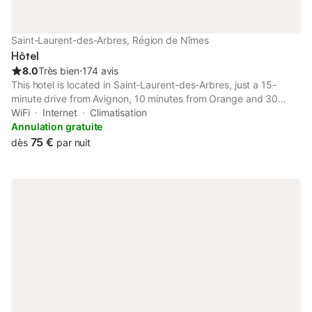
Saint-Laurent-des-Arbres, Région de Nîmes
Hôtel
8.0
Très bien
⋅
174 avis
This hotel is located in Saint-Laurent-des-Arbres, just a 15-
minute drive from Avignon, 10 minutes from Orange and 30
minutes from Nîmes. It offers free Wi-Fi access. Each air-
WiFi
Internet
Climatisation
conditioned room at Le Ya'tis is furnished in a warm modern
Annulation gratuite
style.
75 €
dès
par nuit