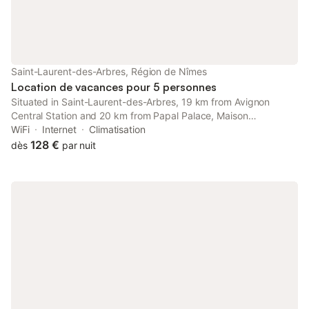
Saint-Laurent-des-Arbres, Région de Nîmes
Location de vacances pour 5 personnes
Situated in Saint-Laurent-des-Arbres, 19 km from Avignon
Central Station and 20 km from Papal Palace, Maison
traditionnelle Gardoise avec Jacuzzi 5 personnes 3 chambres
WiFi
Internet
Climatisation
offers air conditioning.
128 €
dès
par nuit