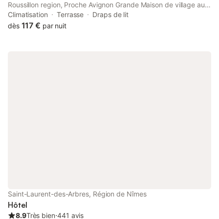
Roussillon region, Proche Avignon Grande Maison de village au
calme has a terrace. Guests staying at this holiday home have
Climatisation
Terrasse
Draps de lit
access to a patio.
117 €
dès
par nuit
Saint-Laurent-des-Arbres, Région de Nîmes
Hôtel
8.9
Très bien
⋅
441 avis