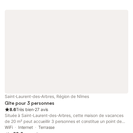
Idéalement située pour d'excellents moments en famille et entre
amis. Très proche d'Avignon et des autres beautés provençales.
Point de départ de nombreux chemins de randonnée balisés
entre monts et vignes (dont un point de passage du GR 42).
Saint-Laurent-des-Arbres, Région de Nîmes
Gîte pour 3 personnes
8.6
Très bien
⋅
27 avis
Située à Saint-Laurent-des-Arbres, cette maison de vacances
de 20 m² peut accueillir 3 personnes et constitue un point de
départ pour explorer la région. La propriété comprend 1
WiFi
Internet
Terrasse