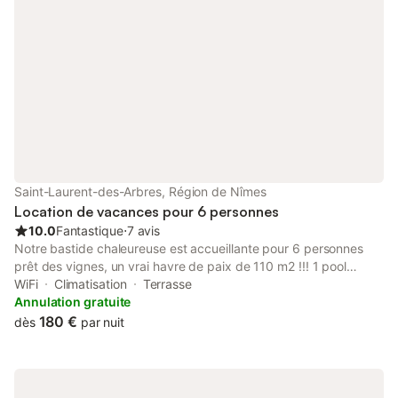
Saint-Laurent-des-Arbres, Région de Nîmes
Location de vacances pour 6 personnes
10.0
Fantastique
⋅
7 avis
Notre bastide chaleureuse est accueillante pour 6 personnes
prêt des vignes, un vrai havre de paix de 110 m2 !!! 1 pool
house, avec sa piscine sécurisée. Rien ne viendra vous
WiFi
Climatisation
Terrasse
perturber juste les oiseaux et les cigales A seulement 15 mn d'
Annulation gratuite
Avignon de son festival et sa cité des Papes, sur la route des
180 €
dès
par nuit
vins, 15 mn de Chateauneuf du pape, 45 de Saint Rémy de
Provence, 1 h de la mer A 5 mn à pied de la boulangerie du
village. Prestations et décorations de qualités Internet+
climatisation + Alarme. Le logement La Bastide de 110 m2 "