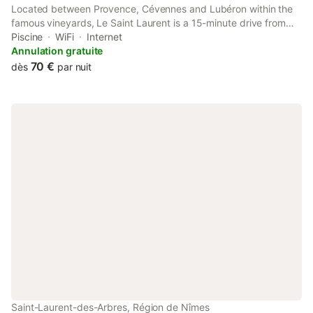
Located between Provence, Cévennes and Lubéron within the
famous vineyards, Le Saint Laurent is a 15-minute drive from
Avignon and Orange. The 16th-Century property is typically
Piscine
WiFi
Internet
made of stone and wood.
Annulation gratuite
70 €
dès
par nuit
Saint-Laurent-des-Arbres, Région de Nîmes