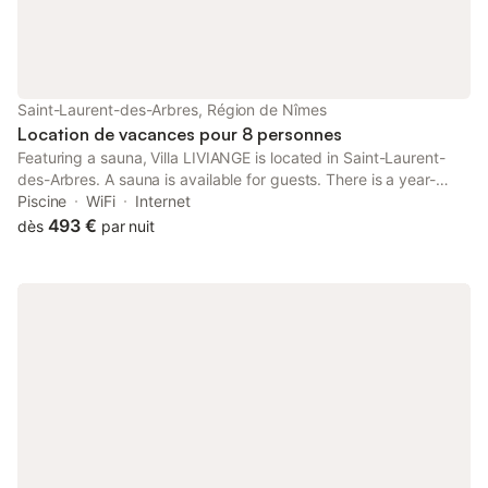
Saint-Laurent-des-Arbres, Région de Nîmes
Location de vacances pour 8 personnes
Featuring a sauna, Villa LIVIANGE is located in Saint-Laurent-
des-Arbres. A sauna is available for guests. There is a year-
round outdoor pool and guests can make use of free WiFi, free
Piscine
WiFi
Internet
private parking and an electric vehicle charging station.
493 €
dès
par nuit