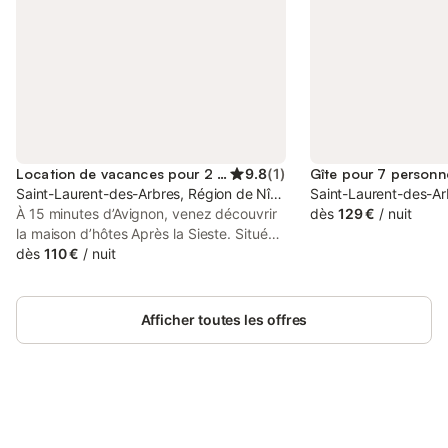
Location de vacances pour 2 personnes
9.8
(
1
)
Gîte pour 7 personn
Saint-Laurent-des-Arbres, Région de Nîmes
Saint-Laurent-des-Ar
À 15 minutes d’Avignon, venez découvrir
dès
129 €
/
nuit
la maison d’hôtes Après la Sieste. Située
à Saint-Laurent des Arbres, petit village
dès
110 €
/
nuit
médiéval classé, vous y découvrirez la
douceur de vivre et l’art de la sieste. Les
vastes chambres et le gîte au design
Afficher toutes les offres
épuré, mariant la pierre et le
contemporain, vous invitent à la détente
et au repos. Tout est là pour vous aider à
lâcher prise. Vous pourrez aussi profiter
d’un massage relaxant aux huiles
essentielles. Que l’on soit à l’ombre de
Connectez-vous et économisez
Se connecter