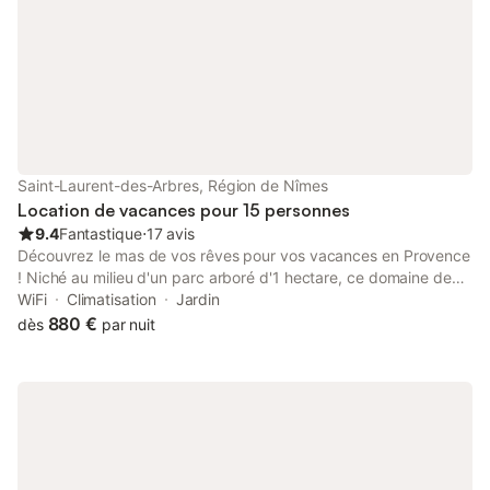
Saint-Laurent-des-Arbres, Région de Nîmes
Location de vacances pour 15 personnes
9.4
Fantastique
⋅
17 avis
Découvrez le mas de vos rêves pour vos vacances en Provence
! Niché au milieu d'un parc arboré d'1 hectare, ce domaine de
prestige offre une vue imprenable sur le vignoble ‘cru Lirac’
WiFi
Climatisation
Jardin
environnant, tout en garantissant une intimité absolue et un
880 €
dès
par nuit
confort inégalé. Avec une capacité d'accueil de 15 (extensible à
19 personnes avec 2 chbres sup) , notre Mas authentique du
18ème siècle est idéal pour les vacances en famille ou entre
amis. Situé à quelques kilomètres d'Avignon, vous pourrez
profiter des meilleurs sites touristiques de la région. Fièrement
érigé sur 2 niveaux, ce mas comprend 7 chambres décorées
avec soin, climatisées, et 7 salles de bain. La décoration allie