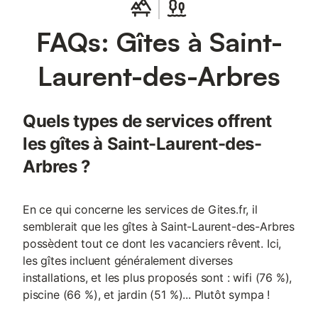
avec cabine de douche et WC. Et en mezzanine au dessus de la
chambre avec bureau, une autre chambre avec 3 couchages (
FAQs: Gîtes à Saint-
un lit superposé avec un lit deux personnes et un lit une
personne) Sur la terrasse : tables, chaises et transats Le linge
de maison est fourni (draps, serviettes de toilette, torchons).
Laurent-des-Arbres
Une excellente réception 4G permet une bonne connexion à
internet. Frais de ménage 65 euros Chèque de caution de 600
euros non encaissé et restitué après votre départ si le logement
Quels types de services offrent
est rendu sans dégradation. Saint Laurent des Arbres est
entouré de vignobles est situé à 15km d’Avignon
les gîtes à Saint-Laurent-des-
Arbres ?
En ce qui concerne les services de Gites.fr, il
semblerait que les gîtes à Saint-Laurent-des-Arbres
possèdent tout ce dont les vacanciers rêvent. Ici,
les gîtes incluent généralement diverses
installations, et les plus proposés sont : wifi (76 %),
piscine (66 %), et jardin (51 %)... Plutôt sympa !