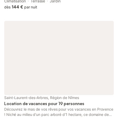
au calme séjour reposant offers air conditioning.
Climatisation
Terrasse
Jardin
144 €
dès
par nuit
Saint-Laurent-des-Arbres, Région de Nîmes
Location de vacances pour 19 personnes
Découvrez le mas de vos rêves pour vos vacances en Provence
! Niché au milieu d'un parc arboré d'1 hectare, ce domaine de