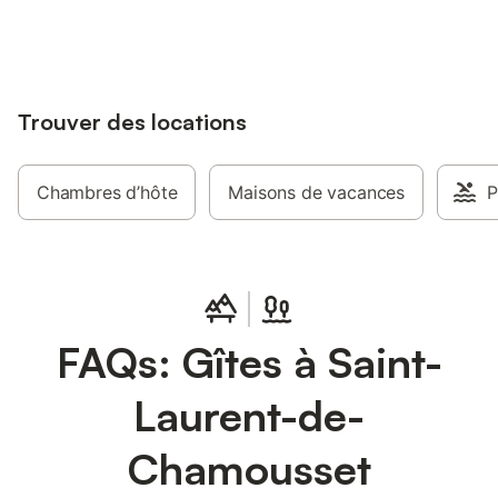
jusqu'à 10% sur nos logements.
Trouver des locations
Chambres d’hôte
Maisons de vacances
P
FAQs: Gîtes à Saint-
Laurent-de-
Chamousset