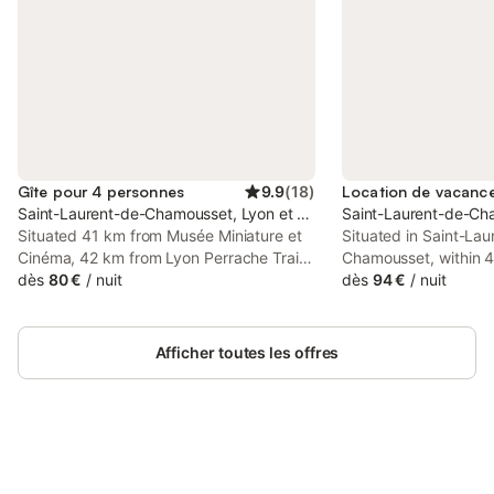
Gîte pour 4 personnes
9.9
(
18
)
Saint-Laurent-de-Chamousset, Lyon et ses environs
Saint-Laurent-de-Cha
Situated 41 km from Musée Miniature et
Situated in Saint-Lau
Cinéma, 42 km from Lyon Perrache Train
Chamousset, within 4
Station and 43 km from Museum of Fine
dès
80 €
/
nuit
Roman Theatre and 40
dès
94 €
/
nuit
Arts of Lyon, Esprit Cosy provides
Notre-Dame de Fourvi
accommodation set in Saint-Laurent-de-
Magiques offers acc
Chamousset.
free WiFi, air condit
Afficher toutes les offres
barbecue facilities.
Connectez-vous et économisez
Se connecter