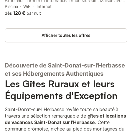
Expo and 11 km from International Shoe Museum, Maison avec
piscine et air de jeux enfants Drôme offers air-conditioned
Piscine
WiFi
Internet
accommodation with a balcony and free WiFi.
128 €
dès
par nuit
Afficher toutes les offres
Découverte de Saint-Donat-sur-l'Herbasse
et ses Hébergements Authentiques
Les Gîtes Ruraux et leurs
Équipements d'Exception
Saint-Donat-sur-l'Herbasse révèle toute sa beauté à
travers une sélection remarquable de
gîtes et locations
de vacances Saint-Donat sur l'Herbasse
. Cette
commune drômoise, nichée au pied des montagnes du