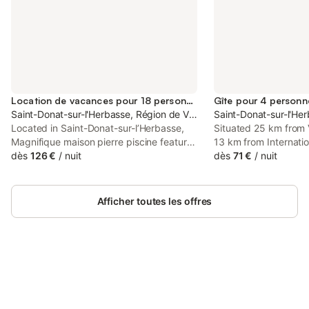
Location de vacances pour 18 personnes
Gîte pour 4 personn
Saint-Donat-sur-l'Herbasse, Région de Valence
Saint-Donat-sur-l'He
Located in Saint-Donat-sur-lʼHerbasse,
Situated 25 km from 
Magnifique maison pierre piscine features
13 km from Internat
a private pool. This property offers
dès
126 €
/
nuit
and 15 km from Valr
dès
71 €
/
nuit
access to a terrace, free private parking
Factory, Joli T2 che
and free WiFi. The property is non-
accommodation locat
smoking and is situated 27 km from
sur-lʼHerbasse.
Afficher toutes les offres
Valence Parc Expo.
Connectez-vous et économisez
Se connecter
jusqu'à 10% sur nos logements.