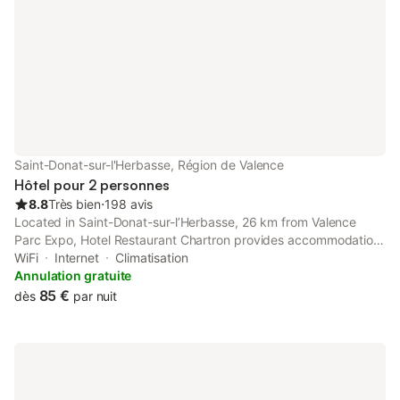
Saint-Donat-sur-l'Herbasse, Région de Valence
Hôtel pour 2 personnes
8.8
Très bien
⋅
198 avis
Located in Saint-Donat-sur-lʼHerbasse, 26 km from Valence
Parc Expo, Hotel Restaurant Chartron provides accommodation
with a garden, free private parking, a shared lounge and a
WiFi
Internet
Climatisation
terrace.
Annulation gratuite
85 €
dès
par nuit