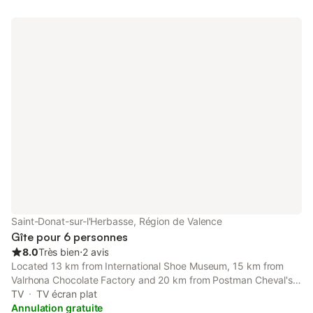
Saint-Donat-sur-l'Herbasse, Région de Valence
Gîte pour 6 personnes
8.0
Très bien
⋅
2 avis
Located 13 km from International Shoe Museum, 15 km from
Valrhona Chocolate Factory and 20 km from Postman Cheval's
Ideal Palace, Appartement T3 centre Saint donat features
TV
TV écran plat
accommodation set in Saint-Donat-sur-lʼHerbasse.
Annulation gratuite