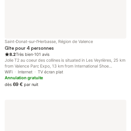
Saint-Donat-sur-l'Herbasse, Région de Valence
Gîte pour 4 personnes
8.2
Très bien
⋅
101 avis
Jolie T2 au coeur des collines is situated in Les Veyrières, 25 km
from Valence Parc Expo, 13 km from International Shoe
Museum, and 15 km from Valrhona Chocolate Factory.
WiFi
Internet
TV écran plat
Annulation gratuite
69 €
dès
par nuit