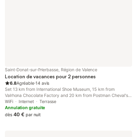
Saint-Donat-sur-l'Herbasse, Région de Valence
Location de vacances pour 2 personnes
6.8
Agréable
⋅
14 avis
Set 13 km from International Shoe Museum, 15 km from
Valrhona Chocolate Factory and 20 km from Postman Cheval's
Ideal Palace, Chez Cathy features accommodation situated in
WiFi
Internet
Terrasse
Saint-Donat-sur-lʼHerbasse.
Annulation gratuite
40 €
dès
par nuit