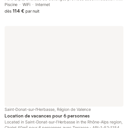
free bikes, free private parking, a seasonal outdoor swimming
Piscine
WiFi
Internet
pool and a garden.
114 €
dès
par nuit
Saint-Donat-sur-l'Herbasse, Région de Valence
Location de vacances pour 6 personnes
Located in Saint-Donat-sur-lʼHerbasse in the Rhône-Alps region,
Chalet 40m² pour 6 personnes avec Terrasse - API-1-52-1154