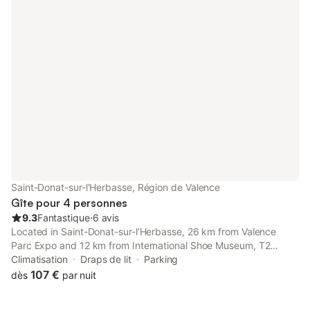
Saint-Donat-sur-l'Herbasse, Région de Valence
Gîte pour 4 personnes
9.3
Fantastique
⋅
6 avis
Located in Saint-Donat-sur-lʼHerbasse, 26 km from Valence
Parc Expo and 12 km from International Shoe Museum, T2
climatisé 40 m 2, non fumeur, borne électrique sur parking les
Climatisation
Draps de lit
Parking
animaux ne sont pas acceptés offers air conditioning.
107 €
dès
par nuit