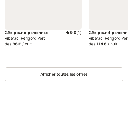
Gîte pour 6 personnes
9.0
(
1
)
Gîte pour 4 personn
Ribérac, Périgord Vert
Ribérac, Périgord Ver
dès
86 €
/
nuit
dès
114 €
/
nuit
Afficher toutes les offres
Connectez-vous et économisez
Se connecter
jusqu'à 10% sur nos logements.