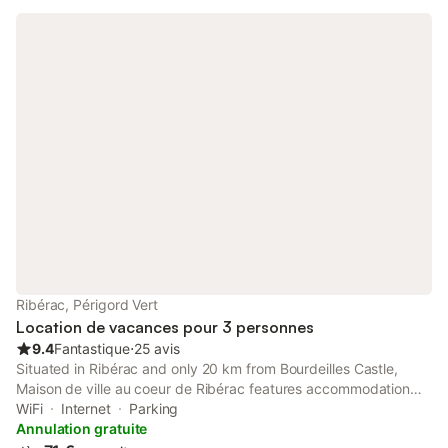
Ribérac, Périgord Vert
Location de vacances pour 3 personnes
9.4
Fantastique
⋅
25 avis
Situated in Ribérac and only 20 km from Bourdeilles Castle,
Maison de ville au coeur de Ribérac features accommodation
with garden views, free WiFi and free private parking. The
WiFi
Internet
Parking
property has inner courtyard views.
Annulation gratuite