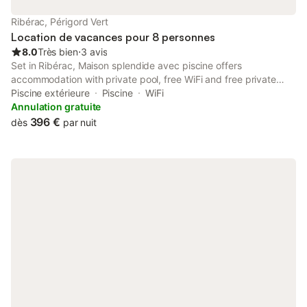
Ribérac, Périgord Vert
Location de vacances pour 8 personnes
8.0
Très bien
⋅
3 avis
Set in Ribérac, Maison splendide avec piscine offers
accommodation with private pool, free WiFi and free private
parking for guests who drive. The air-conditioned
Piscine extérieure
Piscine
WiFi
accommodation is 22 km from Bourdeilles Castle.
Annulation gratuite
396 €
dès
par nuit