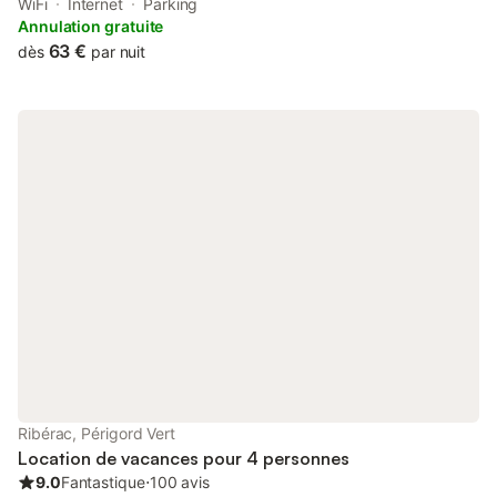
garden and a terrace. With garden views, this accommodation
WiFi
Internet
Parking
offers a patio. The bed and breakfast has family rooms.
Annulation gratuite
63 €
dès
par nuit
Ribérac, Périgord Vert
Location de vacances pour 4 personnes
9.0
Fantastique
⋅
100 avis