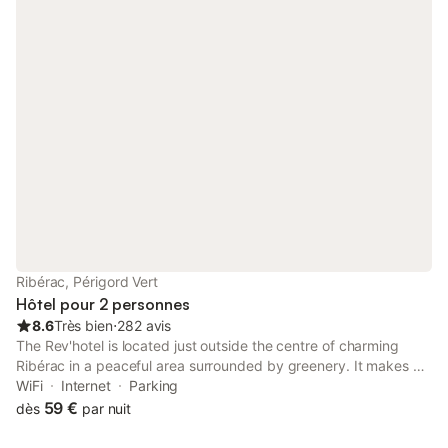
Ribérac, Périgord Vert
Hôtel pour 2 personnes
8.6
Très bien
⋅
282 avis
The Rev'hotel is located just outside the centre of charming
Ribérac in a peaceful area surrounded by greenery. It makes a
tranquil base for exploring the beautiful Périgord Vert
WiFi
Internet
Parking
countryside.
59 €
dès
par nuit