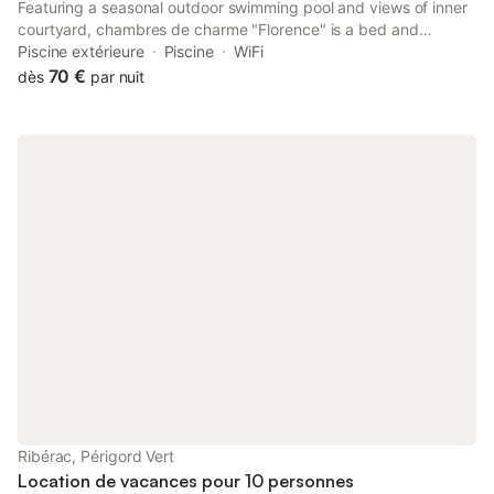
Featuring a seasonal outdoor swimming pool and views of inner
courtyard, chambres de charme "Florence" is a bed and
breakfast situated in a historic building in Ribérac, 20 km from
Piscine extérieure
Piscine
WiFi
Bourdeilles Castle.
70 €
dès
par nuit
Ribérac, Périgord Vert
Location de vacances pour 10 personnes