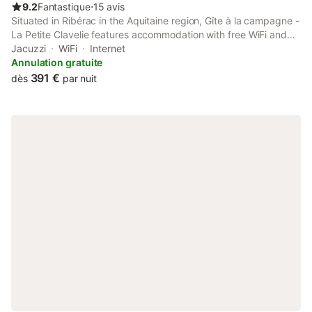
9.2
Fantastique
⋅
15 avis
Situated in Ribérac in the Aquitaine region, Gîte à la campagne -
La Petite Clavelie features accommodation with free WiFi and
free private parking, as well as access to a sauna.
Jacuzzi
WiFi
Internet
Annulation gratuite
391 €
dès
par nuit