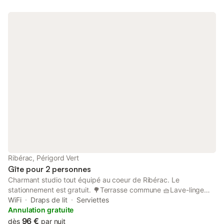
Ribérac, Périgord Vert
Gîte pour 2 personnes
Charmant studio tout équipé au coeur de Ribérac. Le
stationnement est gratuit. 🌳Terrasse commune 🧺Lave-linge
dans l'immeuble 🎲 Livres et jeux de société ✚ Possibilité de
WiFi
Draps de lit
Serviettes
réserver un deuxième studio au même étage. 🏡 Ce logement
Annulation gratuite
de 25 m2 est situé au 1ème étage sans ascenseur, il est
96 €
dès
par nuit