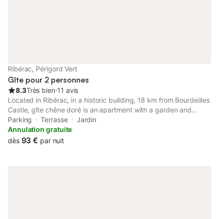
HD avec Netflix & home cinéma 🍳 Cuisine entièrement équipée
☕ Machine à café 🧺 Machine à laver 🚗 Parking gratuit à
proximité, facile d’accès 🔑 Arrivée autonome grâce à une boîte
à clés sécurisée (à partir de 17h00) Je reste disponible tout au
long de votre séjour 🤝 pour répondre à vos questions ou vous
conseiller. À votre arrivée, un guide d’accueil vous attend avec
toutes les informations pratiques et mes bonnes adresses
Ribérac, Périgord Vert
locales 🍽️. ✨ Un lieu idéal pour un week-end en couple 💕, un
Gîte pour 2 personnes
séjo
8.3
Très bien
⋅
11 avis
Located in Ribérac, in a historic building, 18 km from Bourdeilles
Castle, gîte chêne doré is an apartment with a garden and
terrace. This property offers access to a balcony and free
Parking
Terrasse
Jardin
private parking.
Annulation gratuite
93 €
dès
par nuit