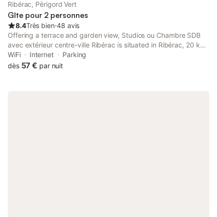
Ribérac, Périgord Vert
Gîte pour 2 personnes
8.4
Très bien
⋅
48 avis
Offering a terrace and garden view, Studios ou Chambre SDB
avec extérieur centre-ville Ribérac is situated in Ribérac, 20 km
from Bourdeilles Castle and 32 km from Périgueux Golf Course.
WiFi
Internet
Parking
57 €
dès
par nuit