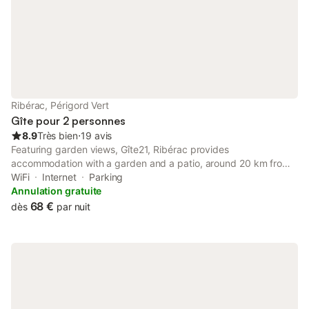
Riberacois ! et .....rare de voire une moustique ( les nombreux
hirondelles les mangent ) nederlands - francais - english PICINE
PRIVE ET CHAUFFEE OUVERT DU 01-06 au 30-09 LA LITERIE
EST INCLUS, le service de reserver la des serviettes de bain
existe nous contacter a la reservation.
Ribérac, Périgord Vert
Gîte pour 2 personnes
8.9
Très bien
⋅
19 avis
Featuring garden views, Gîte21, Ribérac provides
accommodation with a garden and a patio, around 20 km from
Bourdeilles Castle. This property offers access to a terrace, free
WiFi
Internet
Parking
private parking and free WiFi.
Annulation gratuite
68 €
dès
par nuit